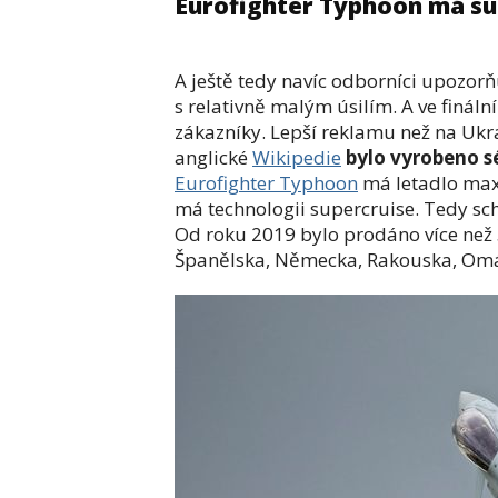
Eurofighter Typhoon má su
A ještě tedy navíc odborníci upozorň
s relativně malým úsilím. A ve fináln
zákazníky. Lepší reklamu než na Ukr
anglické
Wikipedie
bylo vyrobeno s
Eurofighter Typhoon
má letadlo max
má technologii supercruise. Tedy s
Od roku 2019 bylo prodáno více než 5
Španělska, Německa, Rakouska, Omá