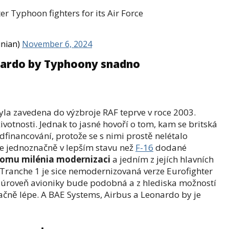
r Typhoon fighters for its Air Force
inian)
November 6, 2024
nardo by Typhoony snadno
yla zavedena do výzbroje RAF teprve v roce 2003.
votnosti. Jednak to jasné hovoří o tom, kam se britská
financování, protože se s nimi prostě nelétalo
je jednoznačně v lepším stavu než
F-16
dodané
lomu milénia modernizaci
a jedním z jejích hlavních
. Tranche 1 je sice nemodernizovaná verze Eurofighter
 úroveň avioniky bude podobná a z hlediska možností
čně lépe. A BAE Systems, Airbus a Leonardo by je