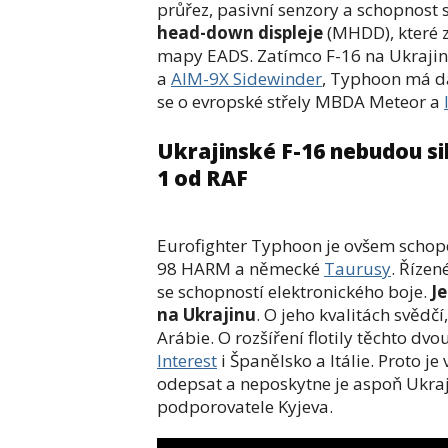
průřez, pasivní senzory a schopnost 
head-down displeje
(MHDD), které z
mapy EADS. Zatímco F-16 na Ukraji
a
AIM-9X Sidewinder
, Typhoon má da
se o evropské střely MBDA Meteor a
Ukrajinské F-16 nebudou si
1 od RAF
Eurofighter Typhoon je ovšem schope
98 HARM a německé
Taurusy
. Říze
se schopností elektronického boje.
J
na Ukrajinu
. O jeho kvalitách svědčí
Arábie. O rozšíření flotily těchto d
Interest
i Španělsko a Itálie. Proto je
odepsat a neposkytne je aspoň Ukraji
podporovatele Kyjeva.