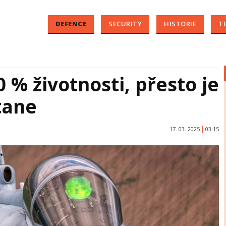
DEFENCE
SECURITY
HISTORIE
T
 % životnosti, přesto je
tane
17. 03. 2025
03:15