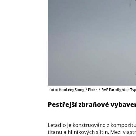
foto:
HooLengSiong / Flickr
/
RAF Eurofighter Ty
Pestřejší zbraňové vybaven
Letadlo je konstruováno z kompozitu 
titanu a hliníkových slitin. Mezi vlas