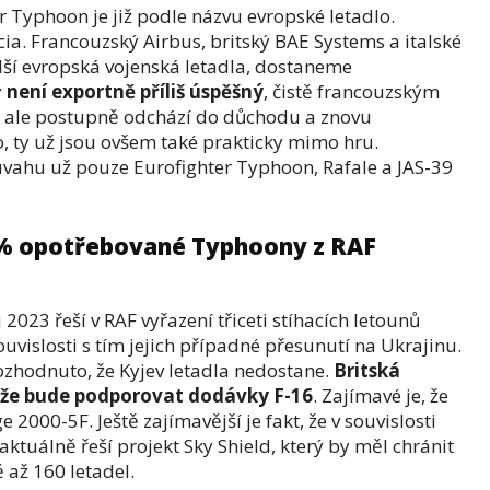
r Typhoon je již podle názvu evropské letadlo.
rcia. Francouzský Airbus, britský BAE Systems a italské
ší evropská vojenská letadla, dostaneme
ý
není exportně příliš úspěšný
, čistě francouzským
rý ale postupně odchází do důchodu a znovu
 ty už jsou ovšem také prakticky mimo hru.
 úvahu už pouze Eurofighter Typhoon, Rafale a JAS-39
 % opotřebované Typhoony z RAF
 2023 řeší v RAF vyřazení třiceti stíhacích letounů
uvislosti s tím jejich případné přesunutí na Ukrajinu.
rozhodnuto, že Kyjev letadla nedostane.
Britská
, že bude podporovat dodávky F-16
. Zajímavé je, že
e 2000-5F. Ještě zajímavější je fakt, že v souvislosti
ktuálně řeší projekt Sky Shield, který by měl chránit
 až 160 letadel.