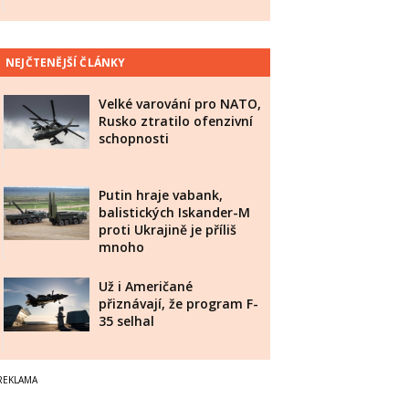
NEJČTENĚJŠÍ ČLÁNKY
Velké varování pro NATO,
Rusko ztratilo ofenzivní
schopnosti
Putin hraje vabank,
balistických Iskander-M
proti Ukrajině je příliš
mnoho
Už i Američané
přiznávají, že program F-
35 selhal