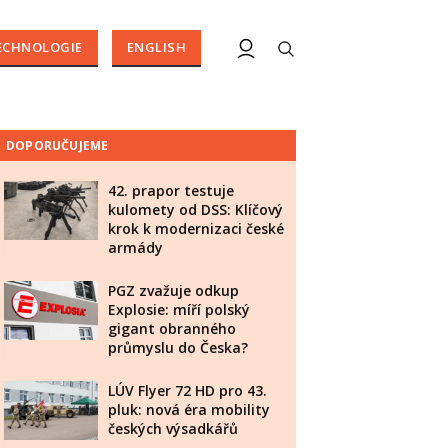
ECHNOLOGIE
ENGLISH
DOPORUČUJEME
42. prapor testuje
kulomety od DSS: Klíčový
krok k modernizaci české
armády
PGZ zvažuje odkup
Explosie: míří polský
gigant obranného
průmyslu do Česka?
LÚV Flyer 72 HD pro 43.
pluk: nová éra mobility
českých výsadkářů