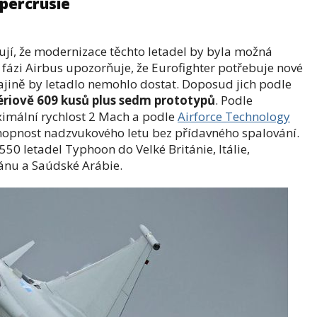
percrusie
ují, že modernizace těchto letadel by byla možná
í fázi Airbus upozorňuje, že Eurofighter potřebuje nové
ajině by letadlo nemohlo dostat. Doposud jich podle
ériově 609 kusů plus sedm prototypů
. Podle
imální rychlost 2 Mach a podle
Airforce Technology
chopnost nadzvukového letu bez přídavného spalování.
50 letadel Typhoon do Velké Británie, Itálie,
nu a Saúdské Arábie.