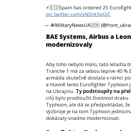
⚡️🇪🇸Spain has ordered 25 Eurofighte
pic.twitter.com/sNDnt3qGjC
— 🪖MilitaryNewsUA🇺🇦 (@front_ukra
BAE Systems, Airbus a Leo
modernizovaly
Aby toho nebylo málo, tato letadla b
Tranche 1 má za sebou teprve 40 % ži
armáda skutečně dostala v rámci pod
a hlavně tento Eurofighter Typhoon 
na Ukrajinu.
Ty podstoupily na pře
cílů bylo prodloužit životnost draku
Typhoon, ale dá se předpokládat, že
výzbroje je na tom Typhoon jednozna
dokázaly snadno modernizovat.