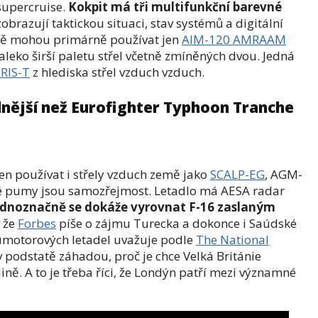
supercruise.
Kokpit má tři multifunkční barevné
obrazují taktickou situaci, stav systémů a digitální
ně mohou primárně používat jen
AIM-120 AMRAAM
leko širší paletu střel včetně zmíněných dvou. Jedná
IRIS-T
z hlediska střel vzduch vzduch.
lnější než Eurofighter Typhoon Tranche
n používat i střely vzduch země jako
SCALP-EG
, AGM-
né pumy jsou samozřejmost. Letadlo má AESA radar
ednoznačně se dokáže vyrovnat F-16 zaslaným
, že
Forbes
píše o zájmu Turecka a dokonce i Saúdské
voumotorových letadel uvažuje podle
The National
 v podstatě záhadou, proč je chce Velká Británie
ně. A to je třeba říci, že Londýn patří mezi významné