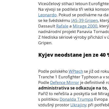
Víceúčelový stíhací letoun Eurofighte
Na vývoji se podílela tři velká konso
Leonardo
. Pokud se podíváme na dal
se ke švédskému
JAS-39 Gripen
, kter
Dassault
Rafale
a
Mirage 2000
, kte
nadnárodní projekt Panavia Tornado,
Z hlediska sériové výroby přichází v
Gripen.
Kyjev neodstane jen ze 40
Podle polského
WPtech
se již od roku
Tranche 1 Eurofighter Typhoon a v so
Podle
Defence Mirror
je definitivně 
administrativa se odkazuje na to
Paříž to neřešila a poskytla své Mirag
s politikou
Donalda Trumpa
Evropa a
vzdušný prostor
Ukrajiny
při potřebě