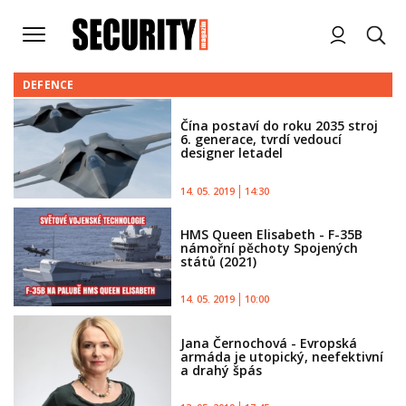
DEFENCE
Čína postaví do roku 2035 stroj
6. generace, tvrdí vedoucí
designer letadel
14. 05. 2019
14:30
HMS Queen Elisabeth - F-35B
námořní pěchoty Spojených
států (2021)
14. 05. 2019
10:00
Jana Černochová - Evropská
armáda je utopický, neefektivní
a drahý špás