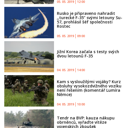
05. 05. 2019
12:00
Rusko je připraveno nahradit
,,turecké F-35” svými letouny Su-
57, prohlásil šéf společnosti
Rostec
05. 05. 2019
09:00
Jižní Korea začala s testy svých
dvou letounů F-35
04. 05. 2019
14:00
Kam s vysloužilými vojáky? Kurz
obsluhy vysokozdvižného vozíku
není řešením (komentář Lumíra
Němce)
04. 05. 2019
10:00
Tendr na BVP: kauza nákupu
obrněnců, vyřaďte vítěze
vojenských zkoušek