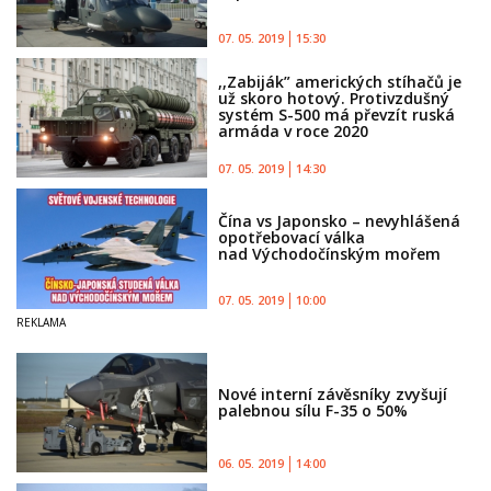
07. 05. 2019
15:30
,,Zabiják” amerických stíhačů je
už skoro hotový. Protivzdušný
systém S-500 má převzít ruská
armáda v roce 2020
07. 05. 2019
14:30
Čína vs Japonsko – nevyhlášená
opotřebovací válka
nad Východočínským mořem
07. 05. 2019
10:00
Nové interní závěsníky zvyšují
palebnou sílu F-35 o 50%
06. 05. 2019
14:00