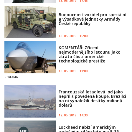
13. 05. 2019
17:45
Budoucnost vozidel pro speciální
a výsadkové jednotky Armády
České republiky
13. 05. 2019
15:00
KOMENTÁŘ: Zřícení
nejmodernějšího letounu jako
ztráta části americké
technologické prestiže
13. 05. 2019
11:00
Francouzská letadlová loď jako
nepříliš povedená koupě. Brazilci
na ni vynaložili desítky milionů
dolarů
12. 05. 2019
14:30
Lockheed nabízí americkým
vzdušným silám letouny F-35