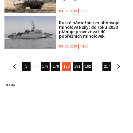
03. 05. 2019
17:30
Ruské námořnictvo obnovuje
minolovné síly: do roku 2030
plánuje provozovat 40
pobřežních minolovek
03. 05. 2019
14:30
1
178
179
180
181
182
217