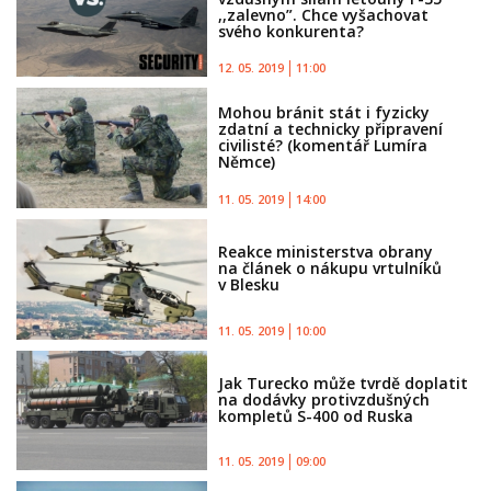
,,zalevno”. Chce vyšachovat
svého konkurenta?
12. 05. 2019
11:00
Mohou bránit stát i fyzicky
zdatní a technicky připravení
civilisté? (komentář Lumíra
Němce)
11. 05. 2019
14:00
Reakce ministerstva obrany
na článek o nákupu vrtulníků
v Blesku
11. 05. 2019
10:00
Jak Turecko může tvrdě doplatit
na dodávky protivzdušných
kompletů S-400 od Ruska
11. 05. 2019
09:00