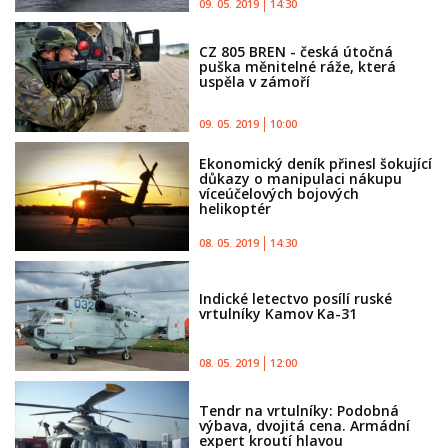
09. 05. 2019
14:30
CZ 805 BREN - česká útočná
puška měnitelné ráže, která
uspěla v zámoří
09. 05. 2019
10:00
Ekonomický deník přinesl šokující
důkazy o manipulaci nákupu
víceúčelových bojových
helikoptér
08. 05. 2019
14:30
Indické letectvo posílí ruské
vrtulníky Kamov Ka-31
08. 05. 2019
12:00
Tendr na vrtulníky: Podobná
výbava, dvojitá cena. Armádní
expert kroutí hlavou