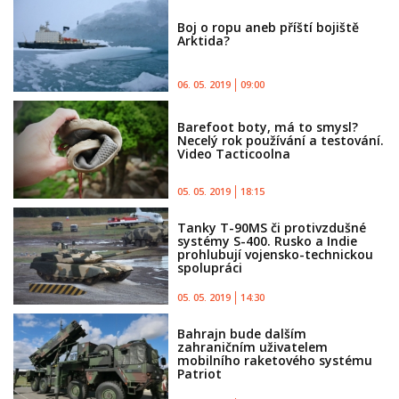
Boj o ropu aneb příští bojiště
Arktida?
06. 05. 2019
09:00
Barefoot boty, má to smysl?
Necelý rok používání a testování.
Video Tacticoolna
05. 05. 2019
18:15
Tanky T-90MS či protivzdušné
systémy S-400. Rusko a Indie
prohlubují vojensko-technickou
spolupráci
05. 05. 2019
14:30
Bahrajn bude dalším
zahraničním uživatelem
mobilního raketového systému
Patriot