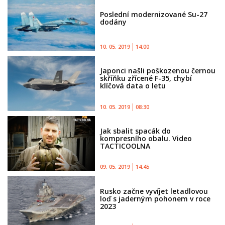
Poslední modernizované Su-27
dodány
10. 05. 2019
14:00
Japonci našli poškozenou černou
skříňku zřícené F-35, chybí
klíčová data o letu
10. 05. 2019
08:30
Jak sbalit spacák do
kompresního obalu. Video
TACTICOOLNA
09. 05. 2019
14:45
Rusko začne vyvíjet letadlovou
loď s jaderným pohonem v roce
2023