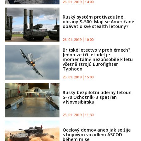
26. 01. 2019
14:00
Ruský systém protivzdušné
obrany S-500: Mají se Američané
obávat o své stealth letouny?
26. 01. 2019
10:00
Britské letectvo v problémech?
Jedno ze tří letadel je
momentálně nezpůsobilé k letu
včetně strojů Eurofighter
Typhoon
25. 01. 2019
15:00
Ruský bezpilotní úderný letoun
S-70 Ochotnik-B spatřen
v Novosibirsku
25. 01. 2019
11:30
Ocelový domov aneb jak se žije
s bojovým vozidlem ASCOD
během mise