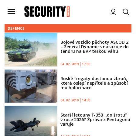
DEFENCE
Bojové vozidlo pěchoty ASCOD 2
- General Dynamics nasazuje do
tendru na BVP těžkou váhu
04. 02. 2019
17:00
Ruské fregaty dostanou zbraň,
která oslepí nepřítele a způsobí
mu halucinace
04. 02. 2019
14:30
Starší letouny F-35B ,,do šrotu”
v roce 2026? Zpráva z Pentagonu
varuje