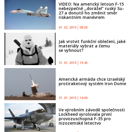
VIDEO: Na americký letoun F-15
nebezpečně ,,dorážel” ruský Su-
27 a donutil ho změnit směr
riskantním manévrem
01. 02. 2019
08:00
Jak vrstvit funkční oblečení, jaké
materiály vybrat a čemu
se vyhnout?
31. 01. 2019
19:45
Americká armáda chce izraelský
protiraketový systém Iron Dome
31. 01. 2019
14:00
Ve výrobním závodě společnosti
Lockheed vyrolovala první
provozuschopná F-35 pro
nizozemské letectvo