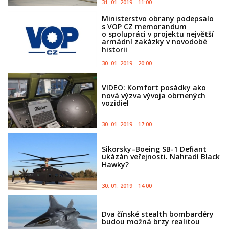
31. 01. 2019
11:00
Ministerstvo obrany podepsalo
s VOP CZ memorandum
o spolupráci v projektu největší
armádní zakázky v novodobé
historii
30. 01. 2019
20:00
VIDEO: Komfort posádky ako
nová výzva vývoja obrnených
vozidiel
30. 01. 2019
17:00
Sikorsky–Boeing SB-1 Defiant
ukázán veřejnosti. Nahradí Black
Hawky?
30. 01. 2019
14:00
Dva čínské stealth bombardéry
budou možná brzy realitou