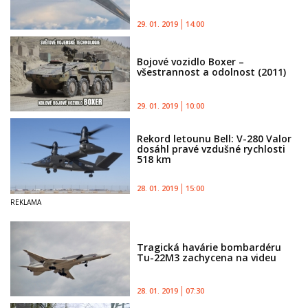
29. 01. 2019
14:00
Bojové vozidlo Boxer –
všestrannost a odolnost (2011)
29. 01. 2019
10:00
Rekord letounu Bell: V-280 Valor
dosáhl pravé vzdušné rychlosti
518 km
28. 01. 2019
15:00
Tragická havárie bombardéru
Tu-22M3 zachycena na videu
28. 01. 2019
07:30