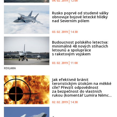
04. 02. 2019
12:00
Rusko poprvé od studené války
obnovuje bojové letecké hlídky
nad Severním pólem
03. 02. 2019
14:30
Budoucnost polského letectva:
minimálně 48 nových stíhacích
letounů a spolupráce
s raketovým vojskem
03. 02. 2019
11:00
Jak efektivně bránit
teroristickým útokům na měkké
cíle? Převzít odpovědnost
za bezpečnost do vlastních
rukou (komentář Lumíra Němc...
02. 02. 2019
14:30