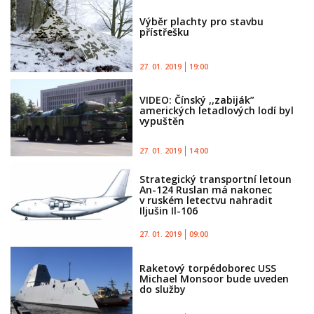
Výběr plachty pro stavbu
přístřešku
27. 01. 2019
19:00
VIDEO: Čínský ,,zabiják”
amerických letadlových lodí byl
vypuštěn
27. 01. 2019
14:00
Strategický transportní letoun
An-124 Ruslan má nakonec
v ruském letectvu nahradit
Iljušin Il-106
27. 01. 2019
09:00
Raketový torpédoborec USS
Michael Monsoor bude uveden
do služby