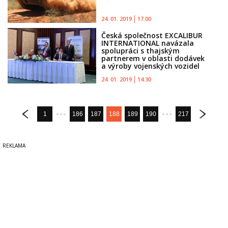
24. 01. 2019
17:00
Česká společnost EXCALIBUR
INTERNATIONAL navázala
spolupráci s thajským
partnerem v oblasti dodávek
a výroby vojenských vozidel
24. 01. 2019
14:30
1
186
187
188
189
190
217