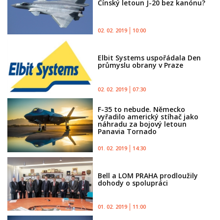
Čínský letoun J-20 bez kanónu?
02. 02. 2019
10:00
Elbit Systems uspořádala Den
průmyslu obrany v Praze
02. 02. 2019
07:30
F-35 to nebude. Německo
vyřadilo americký stíhač jako
náhradu za bojový letoun
Panavia Tornado
01. 02. 2019
14:30
Bell a LOM PRAHA prodloužily
dohody o spolupráci
01. 02. 2019
11:00