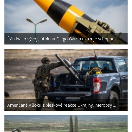
Írán lhal o vývoji, útok na Diego Garcia ukazuje schopnost ...
Američané v šoku z bleskové reakce Ukrajiny, Meropsy ...