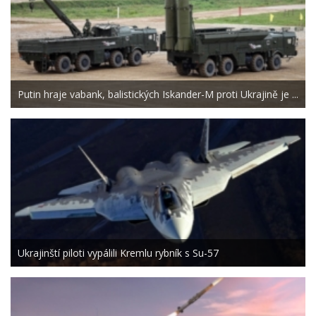
Putin hraje vabank, balistických Iskander-M proti Ukrajině je ...
Ukrajinští piloti vypálili Kremlu rybník s Su-57