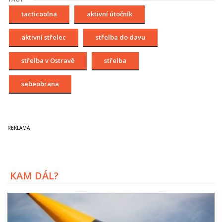
tacticoolna
aktivní útočník
aktivní střelec
střelba do davu
střelba v Ostravě
střelba
sebeobrana
KAM DÁL?