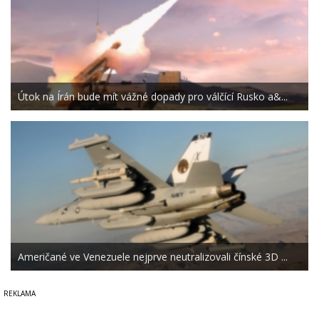
Útok na Írán bude mít vážné dopady pro válčící Rusko a&...
Američané ve Venezuele nejprve neutralizovali čínské 3D ...