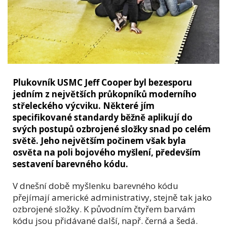
Plukovník USMC Jeff Cooper byl bezesporu
jedním z největších průkopníků moderního
střeleckého výcviku. Některé jím
specifikované standardy běžně aplikují do
svých postupů ozbrojené složky snad po celém
světě. Jeho největším počinem však byla
osvěta na poli bojového myšlení, především
sestavení barevného kódu.
V dnešní době myšlenku barevného kódu
přejímají americké administrativy, stejně tak jako
ozbrojené složky. K původním čtyřem barvám
kódu jsou přidávané další, např. černá a šedá.