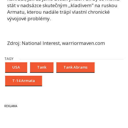
stát v nadsázce skutečným ,,kladivem" na ruskou
Armatu, kterou nadále trápí vlastní chronické
vývojové problémy.
Zdroj: National Interest, warriormaven.com
TAGY
USA
Tank
Tank Abrams
T-14 Armata