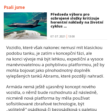
Psali jsme
Předseda výboru pro
ozbrojené složky kritizuje
horentní náklady na životní
cyklus ...
07. 07. 2021
13:00
Vozidlo, které však nakonec nemusí mít klasickou
podobu tanku, je zatím v koncepční fázi, ale
na konci vývoje má být lehkou, expediční a vysoce
manévrovatelnou a pohyblivou platformou, jež by
mohla bojovat jako plnohodnotný doplněk
vylepšených tanků Abrams, které později nahradí.
Armáda nemá ještě ujasněný koncept nového
vozidla, o němž bude rozhodnuto až následně,
nicméně nová platforma by měla používat
sofisitikované zbraňové technologie, být
,,volitelně" osádková či bezosádková s paletou