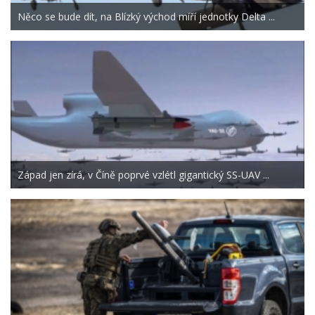
Něco se bude dít, na Blízký východ míří jednotky Delta ...
Západ jen zírá, v Číně poprvé vzlétl gigantický SS-UAV ...