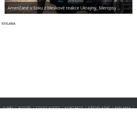
Američané v šoku z bleskové reakce Ukrajiny, Meropsy ...
|
|
|
|
|
|
O NÁS
AUTOŘI
ETICKÝ KODEX
KONTAKTY
PŘEDPLATNÉ
REKLAMA
GDPR
NASTAVENÍ SOUKROMÍ
Copyright © 2014-2026
SecurityMagazin.cz