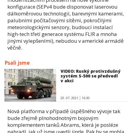
konfigurace (SEPv4 bude disponovat laserovou
dálkoměrovou technologií, barevnými kamerami,
palubními počítačovými sítěmi, pokročilými
meteorologickými senzory, budoucí instalací
high-tech třetí generace systému FLIR a mnoha
jinými vylepšeními), nebudou v americké armádě
věčně.
Psali jsme
VIDEO: Ruský protivzdušný
systém S-500 se předvedl
v akci
20. 07. 2021
16:30
Nová platforma v případě úspěšného vývoje tak
bude zřejmě plnohodnotným bojovým
komplementem tanků Abrams, která je posléze
nahradí, jak už jsme uvedli jinde. Pak by se mohla