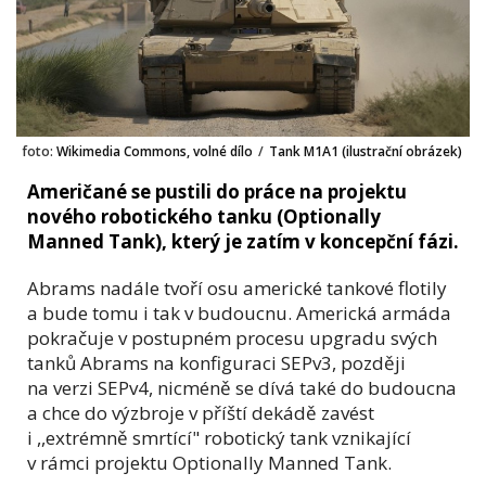
foto:
Wikimedia Commons, volné dílo
/
Tank M1A1 (ilustrační obrázek)
Američané se pustili do práce na projektu
nového robotického tanku (Optionally
Manned Tank), který je zatím v koncepční fázi.
Abrams nadále tvoří osu americké tankové flotily
a bude tomu i tak v budoucnu. Americká armáda
pokračuje v postupném procesu upgradu svých
tanků Abrams na konfiguraci SEPv3, později
na verzi SEPv4, nicméně se dívá také do budoucna
a chce do výzbroje v příští dekádě zavést
i ,,extrémně smrtící" robotický tank vznikající
v rámci projektu Optionally Manned Tank.