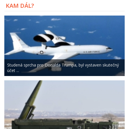
KAM DÁL?
Studená sprcha pro Donalda Trumpa, byl vystaven skutečný
účet ...