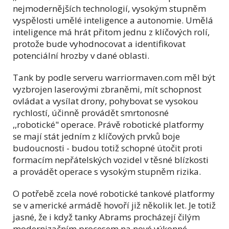
nejmodernějších technologií, vysokým stupněm
vyspělosti umělé inteligence a autonomie. Umělá
inteligence má hrát přitom jednu z klíčových rolí,
protože bude vyhodnocovat a identifikovat
potenciální hrozby v dané oblasti.
Tank by podle serveru warriormaven.com měl být
vyzbrojen laserovými zbraněmi, mít schopnost
ovládat a vysílat drony, pohybovat se vysokou
rychlostí, účinně provádět smrtonosné
,,robotické" operace. Právě robotické platformy
se mají stát jedním z klíčových prvků boje
budoucnosti - budou totiž schopné útočit proti
formacím nepřátelských vozidel v těsné blízkosti
a provádět operace s vysokým stupněm rizika.
O potřebě zcela nové robotické tankové platformy
se v americké armádě hovoří již několik let. Je totiž
jasné, že i když tanky Abrams procházejí čilým
modernizačním procesem na nové výkonné