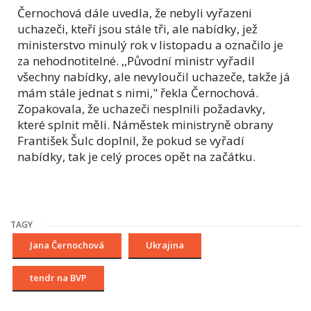
Černochová dále uvedla, že nebyli vyřazeni
uchazeči, kteří jsou stále tři, ale nabídky, jež
ministerstvo minulý rok v listopadu a označilo je
za nehodnotitelné. ,,Původní ministr vyřadil
všechny nabídky, ale nevyloučil uchazeče, takže já
mám stále jednat s nimi," řekla Černochová.
Zopakovala, že uchazeči nesplnili požadavky,
které splnit měli. Náměstek ministryně obrany
František Šulc doplnil, že pokud se vyřadí
nabídky, tak je celý proces opět na začátku.
TAGY
Jana Černochová
Ukrajina
tendr na BVP