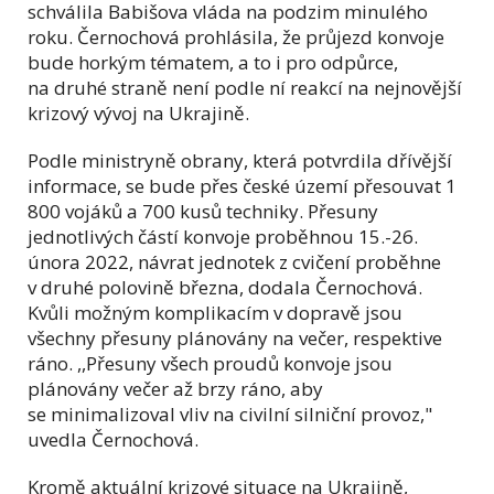
schválila Babišova vláda na podzim minulého
roku. Černochová prohlásila, že průjezd konvoje
bude horkým tématem, a to i pro odpůrce,
na druhé straně není podle ní reakcí na nejnovější
krizový vývoj na Ukrajině.
Podle ministryně obrany, která potvrdila dřívější
informace, se bude přes české území přesouvat 1
800 vojáků a 700 kusů techniky. Přesuny
jednotlivých částí konvoje proběhnou 15.-26.
února 2022, návrat jednotek z cvičení proběhne
v druhé polovině března, dodala Černochová.
Kvůli možným komplikacím v dopravě jsou
všechny přesuny plánovány na večer, respektive
ráno. ,,Přesuny všech proudů konvoje jsou
plánovány večer až brzy ráno, aby
se minimalizoval vliv na civilní silniční provoz,"
uvedla Černochová.
Kromě aktuální krizové situace na Ukrajině,