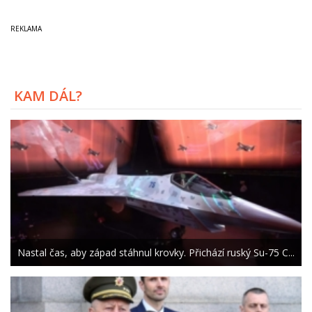
KAM DÁL?
Nastal čas, aby západ stáhnul krovky. Přichází ruský Su-75 C...