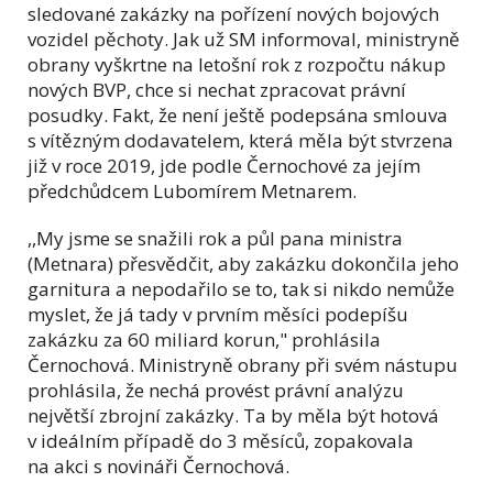
sledované zakázky na pořízení nových bojových
vozidel pěchoty. Jak už SM informoval, ministryně
obrany vyškrtne na letošní rok z rozpočtu nákup
nových BVP, chce si nechat zpracovat právní
posudky. Fakt, že není ještě podepsána smlouva
s vítězným dodavatelem, která měla být stvrzena
již v roce 2019, jde podle Černochové za jejím
předchůdcem Lubomírem Metnarem.
,,My jsme se snažili rok a půl pana ministra
(Metnara) přesvědčit, aby zakázku dokončila jeho
garnitura a nepodařilo se to, tak si nikdo nemůže
myslet, že já tady v prvním měsíci podepíšu
zakázku za 60 miliard korun," prohlásila
Černochová. Ministryně obrany při svém nástupu
prohlásila, že nechá provést právní analýzu
největší zbrojní zakázky. Ta by měla být hotová
v ideálním případě do 3 měsíců, zopakovala
na akci s novináři Černochová.