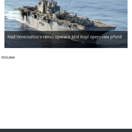
Nad Venezuelou v rámci operace Jižní Kopí operovala přísně
...