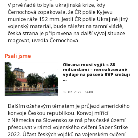
V prvé řadě to byla ukrajinská krize, kdy
Černochová zopakovala, že ČR pošle Kyjevu
munice ráže 152 mm. Jestli ČR pošle Ukrajině jiný
vojenský materiál, bude záležet na tamní vládě,
česká strana je připravena na další vývoj situace
reagovat, uvedla Černochová.
Psali jsme
Obrana musí vyjít s 88
miliardami – nerealizované
výdaje na pásová BVP snižují
...
09. 02. 2022
14:00
Dalším ožehavým tématem je průjezd amerického
konvoje Českou republikou. Konvoj mířící
z Německa na Slovensko se má přes české území
přesouvat v rámci vojenského cvičení Saber Strike
2022. Účast českých vojáků na vojenském cvičení