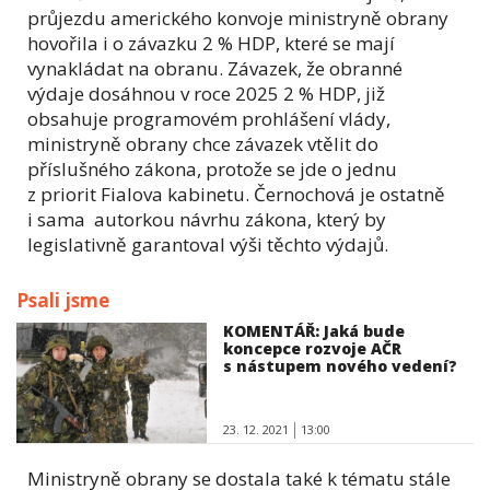
průjezdu amerického konvoje ministryně obrany
hovořila i o závazku 2 % HDP, které se mají
vynakládat na obranu. Závazek, že obranné
výdaje dosáhnou v roce 2025 2 % HDP, již
obsahuje programovém prohlášení vlády,
ministryně obrany chce závazek vtělit do
příslušného zákona, protože se jde o jednu
z priorit Fialova kabinetu. Černochová je ostatně
i sama autorkou návrhu zákona, který by
legislativně garantoval výši těchto výdajů.
Psali jsme
KOMENTÁŘ: Jaká bude
koncepce rozvoje AČR
s nástupem nového vedení?
23. 12. 2021
13:00
Ministryně obrany se dostala také k tématu stále