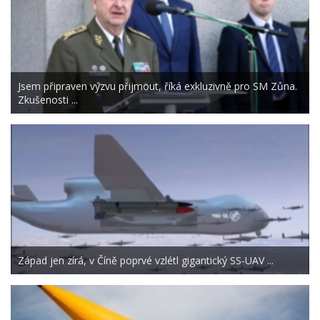
Jsem připraven výzvu přijmout, říká exkluzivně pro SM Zůna.
Zkušenosti ...
Západ jen zírá, v Číně poprvé vzlétl gigantický SS-UAV ...