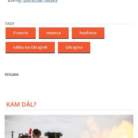
TAGY
Francie
munice
houfnice
válka na Ukrajině
Ukrajina
KAM DÁL?