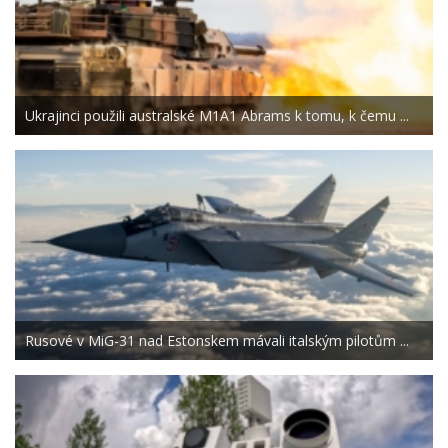
Ukrajinci použili australské M1A1 Abrams k tomu, k čemu ...
Rusové v MiG-31 nad Estonskem mávali italským pilotům ...