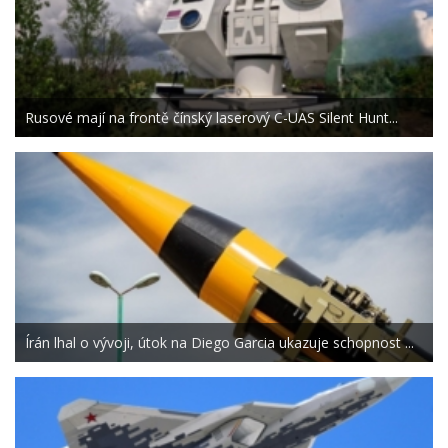
Rusové mají na frontě čínský laserový C-UAS Silent Hunt...
Írán lhal o vývoji, útok na Diego Garcia ukazuje schopnost ...