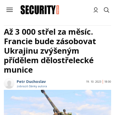
Až 3 000 střel za měsíc.
Francie bude zásobovat
Ukrajinu zvýšeným
přídělem dělostřelecké
munice
Petr Duchoslav
19. 10. 2023
18:00
zobrazit články autora