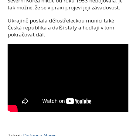
Severní Korea nikde od roku 1953 nebojovala. Je
tak možné, že se v praxi projeví její závadovost.
Ukrajině poslala dělostřeleckou munici také
Česká republika a další státy a hodlají v tom
pokračovat dál.
Zdroj:
Defense News