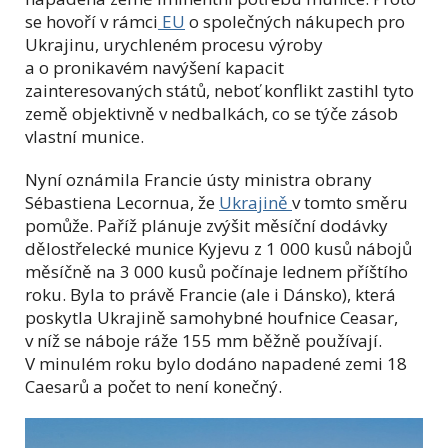
se hovoří v rámci
EU
o společných nákupech pro
Ukrajinu, urychleném procesu výroby
a o pronikavém navýšení kapacit
zainteresovaných států, neboť konflikt zastihl tyto
země objektivně v nedbalkách, co se týče zásob
vlastní munice.
Nyní oznámila Francie ústy ministra obrany
Sébastiena Lecornua, že
Ukrajině
v tomto směru
pomůže. Paříž plánuje zvýšit měsíční dodávky
dělostřelecké munice Kyjevu z 1 000 kusů nábojů
měsíčně na 3 000 kusů počínaje lednem příštího
roku. Byla to právě Francie (ale i Dánsko), která
poskytla Ukrajině samohybné houfnice Ceasar,
v níž se náboje ráže 155 mm běžně používají.
V minulém roku bylo dodáno napadené zemi 18
Caesarů a počet to není konečný.