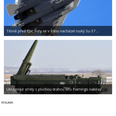
Těsně před Epic Fury se v Íránu nacházel ruský Su-57 ...
Ukrajinské střely s plochou dráhou letu Flamingo nabírají ...