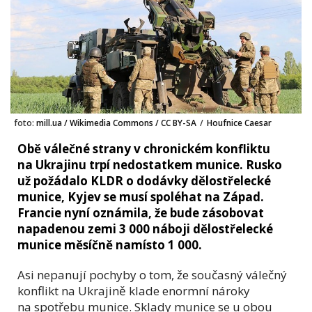
foto:
mill.ua / Wikimedia Commons / CC BY-SA
/
Houfnice Caesar
Obě válečné strany v chronickém konfliktu
na Ukrajinu trpí nedostatkem munice. Rusko
už požádalo KLDR o dodávky dělostřelecké
munice, Kyjev se musí spoléhat na Západ.
Francie nyní oznámila, že bude zásobovat
napadenou zemi 3 000 náboji dělostřelecké
munice měsíčně namísto 1 000.
Asi nepanují pochyby o tom, že současný válečný
konflikt na Ukrajině klade enormní nároky
na spotřebu munice. Sklady munice se u obou