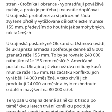
stran - útočníka i obránce - vyprazdňují povážlivě
rychle, a proto je potřeba ji neustále doplňovat.
Ukrajinská protiofenziva si přirozeně žádá
zvýšené příděly vytěžované dělostřelecké munice
155 mm, především do houfnic jak samohybných,
tak tažených.
Ukrajinská poslankyně Olexandra Ustinová uvádí,
že ukrajinská armáda spotřebuje denně až 8 000
granátů ráže 155 mm. To by se rovnalo 240 000
nábojům ráže 155 mm měsíčně. Američané
poslali na Ukrajinu již více než dva miliony kusů
munice ráže 155 mm. Na začátku konfliktu jich
vyráběli 14 000 měsíčně. V této chvíli jich
produkují 24 000 za měsíc a bylo rozhodnuto
o dalším navýšení na 80 000 střel.
Té vypálí Ukrajina denně až několik tisíc a po
téměř dvou letech trvání konfliktu pociťuje
napadená země iminentní potřebu munice. Proto