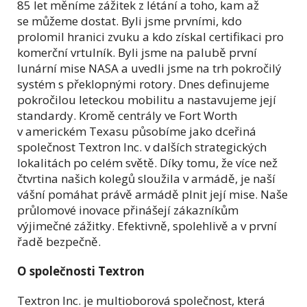
85 let měníme zážitek z létání a toho, kam až
se můžeme dostat. Byli jsme prvními, kdo
prolomil hranici zvuku a kdo získal certifikaci pro
komerční vrtulník. Byli jsme na palubě první
lunární mise NASA a uvedli jsme na trh pokročilý
systém s překlopnými rotory. Dnes definujeme
pokročilou leteckou mobilitu a nastavujeme její
standardy. Kromě centrály ve Fort Worth
v americkém Texasu působíme jako dceřiná
společnost Textron Inc. v dalších strategických
lokalitách po celém světě. Díky tomu, že více než
čtvrtina našich kolegů sloužila v armádě, je naší
vášní pomáhat právě armádě plnit její mise. Naše
průlomové inovace přinášejí zákazníkům
výjimečné zážitky. Efektivně, spolehlivě a v první
řadě bezpečně.
O společnosti Textron
Textron Inc. je multioborová společnost, která