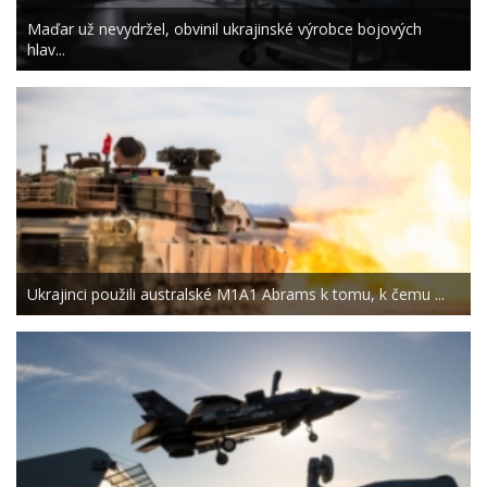
Maďar už nevydržel, obvinil ukrajinské výrobce bojových
hlav...
Ukrajinci použili australské M1A1 Abrams k tomu, k čemu ...