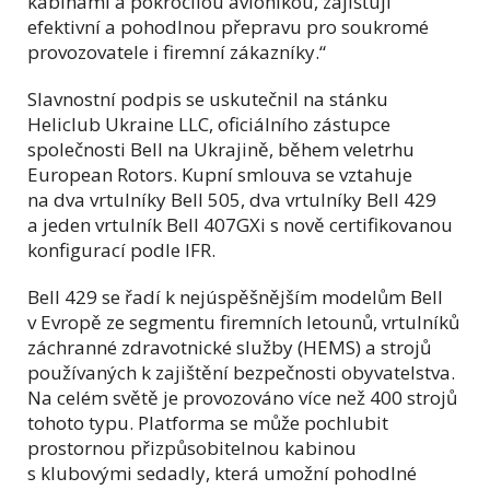
kabinami a pokročilou avionikou, zajišťují
efektivní a pohodlnou přepravu pro soukromé
provozovatele i firemní zákazníky.“
Slavnostní podpis se uskutečnil na stánku
Heliclub Ukraine LLC, oficiálního zástupce
společnosti Bell na Ukrajině, během veletrhu
European Rotors. Kupní smlouva se vztahuje
na dva vrtulníky Bell 505, dva vrtulníky Bell 429
a jeden vrtulník Bell 407GXi s nově certifikovanou
konfigurací podle IFR.
Bell 429 se řadí k nejúspěšnějším modelům Bell
v Evropě ze segmentu firemních letounů, vrtulníků
záchranné zdravotnické služby (HEMS) a strojů
používaných k zajištění bezpečnosti obyvatelstva.
Na celém světě je provozováno více než 400 strojů
tohoto typu. Platforma se může pochlubit
prostornou přizpůsobitelnou kabinou
s klubovými sedadly, která umožní pohodlné