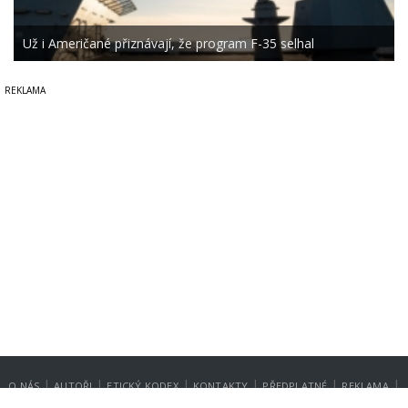
Už i Američané přiznávají, že program F-35 selhal
|
|
|
|
|
|
O NÁS
AUTOŘI
ETICKÝ KODEX
KONTAKTY
PŘEDPLATNÉ
REKLAMA