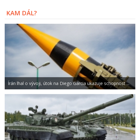
KAM DÁL?
Írán lhal o vývoji, útok na Diego Garcia ukazuje schopnost ...