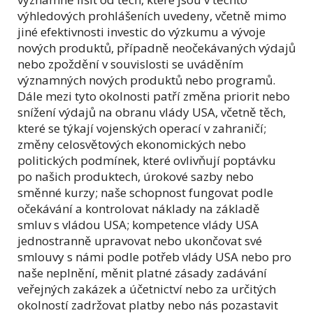
výhledových prohlášeních uvedeny, včetně mimo
jiné efektivnosti investic do výzkumu a vývoje
nových produktů, případně neočekávaných výdajů
nebo zpoždění v souvislosti se uváděním
významných nových produktů nebo programů.
Dále mezi tyto okolnosti patří změna priorit nebo
snížení výdajů na obranu vlády USA, včetně těch,
které se týkají vojenských operací v zahraničí;
změny celosvětových ekonomických nebo
politických podmínek, které ovlivňují poptávku
po našich produktech, úrokové sazby nebo
směnné kurzy; naše schopnost fungovat podle
očekávání a kontrolovat náklady na základě
smluv s vládou USA; kompetence vlády USA
jednostranně upravovat nebo ukončovat své
smlouvy s námi podle potřeb vlády USA nebo pro
naše neplnění, měnit platné zásady zadávání
veřejných zakázek a účetnictví nebo za určitých
okolností zadržovat platby nebo nás pozastavit