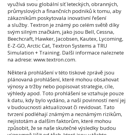
využívá svou globální síť leteckých, obranných,
průmyslových a finančních podniků k tomu, aby
zákazníkům poskytovala inovativní řešení
a služby. Textron je známý po celém světě díky
svým silným značkám, jako jsou Bell, Cessna,
Beechcraft, Hawker, Jacobsen, Kautex, Lycoming,
E-Z-GO, Arctic Cat, Textron Systems a TRU
Simulation + Training. Další informace naleznete
na adrese: www.textron.com.
Některá prohlášení v této tiskové zprávě jsou
plánovaná prohlášení, které mohou obsahovat
výnosy a tržby nebo popisovat strategie, cíle,
výhledy apod. Toto prohlášení se vztahuje pouze
k datu, kdy bylo vydáno, a naší povinností není jej
v budoucnosti aktualizovat či revidovat. Tato
tvrzení podléhají známým a neznámým rizikům,
nejistotám a dalším faktorům, které mohou
způsobit, že se naše skutečné výsledky budou
významně lišit od těch, které jsou v těchto