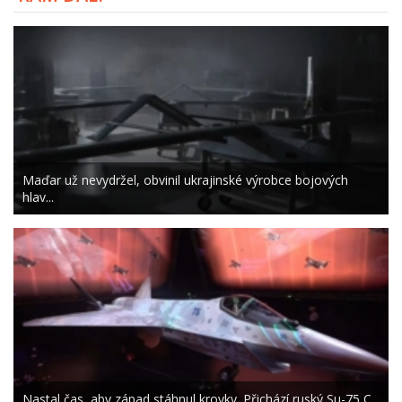
Maďar už nevydržel, obvinil ukrajinské výrobce bojových
hlav...
Nastal čas, aby západ stáhnul krovky. Přichází ruský Su-75 C...