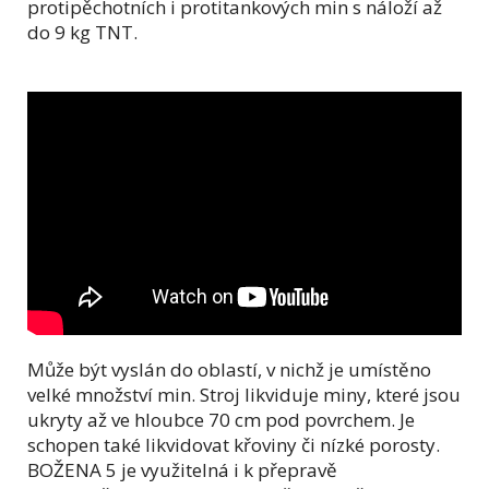
protipěchotních i protitankových min s náloží až
do 9 kg TNT.
Může být vyslán do oblastí, v nichž je umístěno
velké množství min. Stroj likviduje miny, které jsou
ukryty až ve hloubce 70 cm pod povrchem. Je
schopen také likvidovat křoviny či nízké porosty.
BOŽENA 5 je využitelná i k přepravě