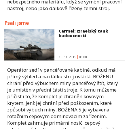
nebezpečného materiálu, když se vymění pracovní
nástroj, nebo jako dálkově řízený zemní stroj.
Psali jsme
Carmel: Izraelský tank
budoucnosti
15. 11. 2015
08:00
Operátor sedí v pancéřované kabině, odkud má
přímý výhled a na dálku stroj ovládá. BOŽENU
chrání před výbuchem miny pancéřový štít, který
je umístěn v přední části stroje. K tomu můžeme
přičíst i to, že komplet je chráněn kovovým
krytem, jenž jej chrání před poškozením, které
způsobí výbuch miny. BOŽENA 5 je vybavena
rotačním cepovým odminovacím zařízením.
Komplet zahrnuje primární nosič, cepový