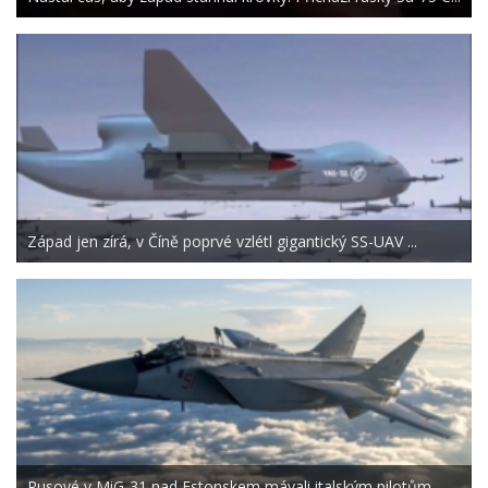
Západ jen zírá, v Číně poprvé vzlétl gigantický SS-UAV ...
Rusové v MiG-31 nad Estonskem mávali italským pilotům ...