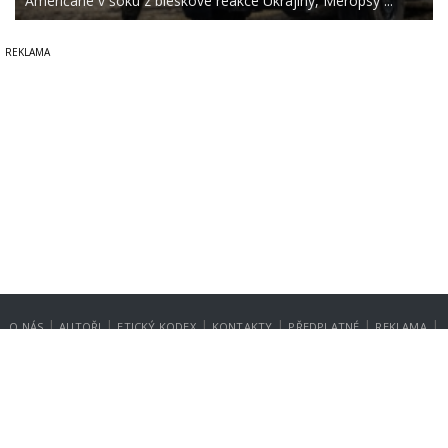
Američané v šoku z bleskové reakce Ukrajiny, Meropsy ...
|
|
|
|
|
|
O NÁS
AUTOŘI
ETICKÝ KODEX
KONTAKTY
PŘEDPLATNÉ
REKLAMA
GDPR
NASTAVENÍ SOUKROMÍ
Copyright © 2014-2026
SecurityMagazin.cz