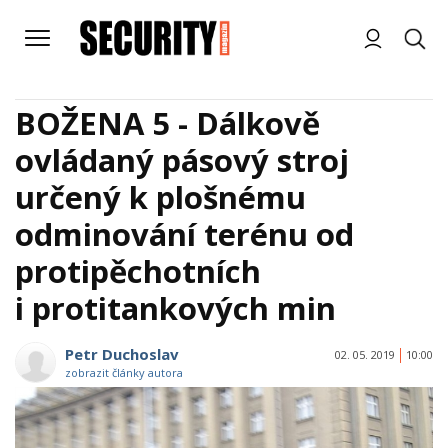
BOŽENA 5 - Dálkově
ovládaný pásový stroj
určený k plošnému
odminování terénu od
protipěchotních
i protitankových min
Petr Duchoslav
02. 05. 2019
10:00
zobrazit články autora