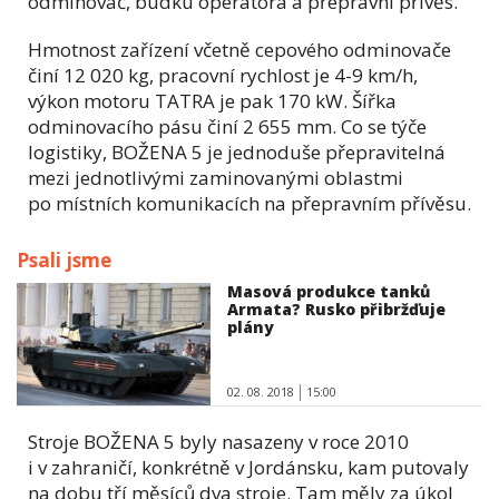
odminovač, budku operátora a přepravní přívěs.
Hmotnost zařízení včetně cepového odminovače
činí 12 020 kg, pracovní rychlost je 4-9 km/h,
výkon motoru TATRA je pak 170 kW. Šířka
odminovacího pásu činí 2 655 mm. Co se týče
logistiky, BOŽENA 5 je jednoduše přepravitelná
mezi jednotlivými zaminovanými oblastmi
po místních komunikacích na přepravním přívěsu.
Psali jsme
Masová produkce tanků
Armata? Rusko přibržďuje
plány
02. 08. 2018
15:00
Stroje BOŽENA 5 byly nasazeny v roce 2010
i v zahraničí, konkrétně v Jordánsku, kam putovaly
na dobu tří měsíců dva stroje. Tam měly za úkol