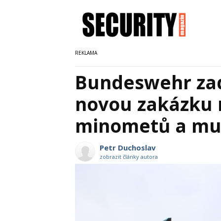
Bundeswehr zad
novou zakázku 
minometů a mu
Petr Duchoslav
zobrazit články autora