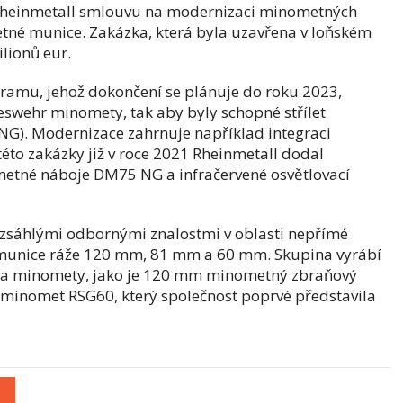
 Rheinmetall smlouvu na modernizaci minometných
é munice. Zakázka, která byla uzavřena v loňském
ilionů eur.
ramu, jehož dokončení se plánuje do roku 2023,
swehr minomety, tak aby byly schopné střílet
G). Modernizace zahrnuje například integraci
této zakázky již v roce 2021 Rheinmetall dodal
etné náboje DM75 NG a infračervené osvětlovací
ozsáhlými odbornými znalostmi v oblasti nepřímé
 munice ráže 120 mm, 81 mm a 60 mm. Skupina vyrábí
ů a minomety, jako je 120 mm minometný zbraňový
minomet RSG60, který společnost poprvé představila