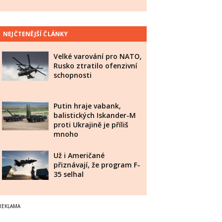
NEJČTENĚJŠÍ ČLÁNKY
Velké varování pro NATO,
Rusko ztratilo ofenzivní
schopnosti
Putin hraje vabank,
balistických Iskander-M
proti Ukrajině je příliš
mnoho
Už i Američané
přiznávají, že program F-
35 selhal