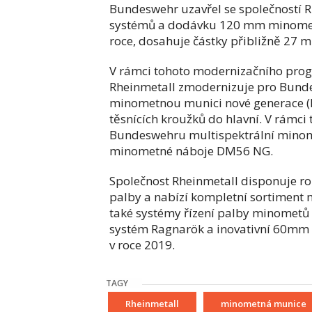
Bundeswehr uzavřel se společností
systémů a dodávku 120 mm minometn
roce, dosahuje částky přibližně 27 m
V rámci tohoto modernizačního prog
Rheinmetall zmodernizuje pro Bunde
minometnou munici nové generace (N
těsnících kroužků do hlavní. V rámci 
Bundeswehru multispektrální minom
minometné náboje DM56 NG.
Společnost Rheinmetall disponuje r
palby a nabízí kompletní sortiment
také systémy řízení palby minomet
systém Ragnarök a inovativní 60mm 
v roce 2019.
TAGY
Rheinmetall
minometná munice