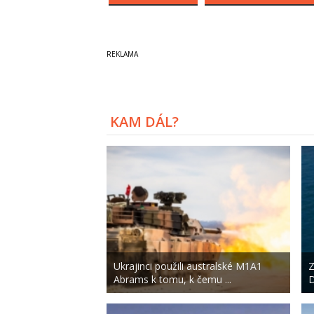
KAM DÁL?
Ukrajinci použili australské M1A1
Z
Abrams k tomu, k čemu ...
D