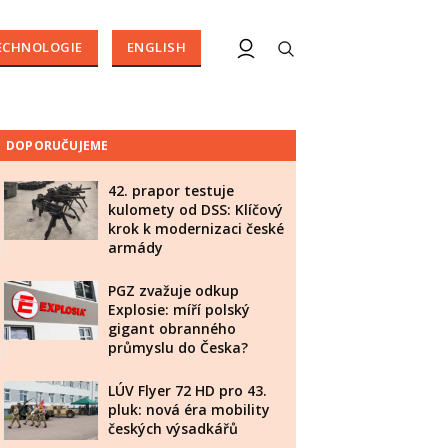
ECHNOLOGIE
ENGLISH
DOPORUČUJEME
42. prapor testuje
kulomety od DSS: Klíčový
krok k modernizaci české
armády
PGZ zvažuje odkup
Explosie: míří polský
gigant obranného
průmyslu do Česka?
LÚV Flyer 72 HD pro 43.
pluk: nová éra mobility
českých výsadkářů