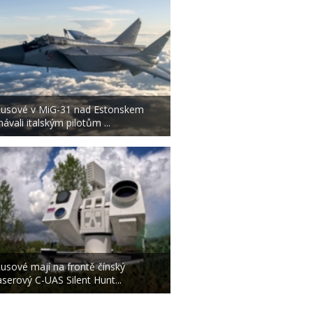
usové v MiG-31 nad Estonskem
ávali italským pilotům ...
usové mají na frontě čínský
aserový C-UAS Silent Hunt...