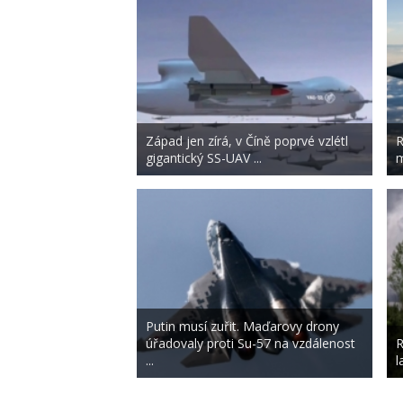
Západ jen zírá, v Číně poprvé vzlétl
R
gigantický SS-UAV ...
m
Putin musí zuřit. Maďarovy drony
úřadovaly proti Su-57 na vzdálenost
R
...
l