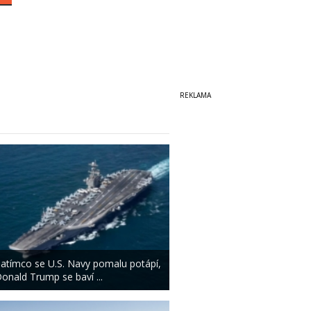
atímco se U.S. Navy pomalu potápí,
onald Trump se baví ...