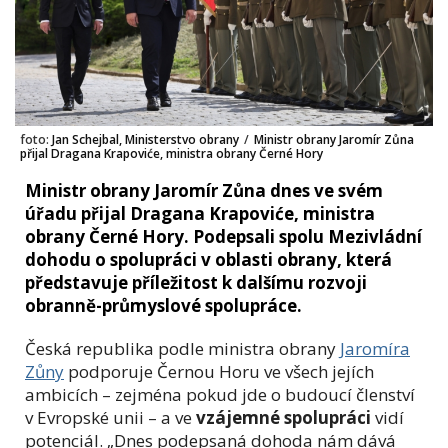
foto:
Jan Schejbal, Ministerstvo obrany
/
Ministr obrany Jaromír Zůna
přijal Dragana Krapoviće, ministra obrany Černé Hory
Ministr obrany Jaromír Zůna dnes ve svém
úřadu přijal Dragana Krapoviće, ministra
obrany Černé Hory. Podepsali spolu Mezivládní
dohodu o spolupráci v oblasti obrany, která
představuje příležitost k dalšímu rozvoji
obranně-průmyslové spolupráce.
Česká republika podle ministra obrany
Jaromíra
Zůny
podporuje Černou Horu ve všech jejích
ambicích – zejména pokud jde o budoucí členství
v Evropské unii – a ve
vzájemné spolupráci
vidí
potenciál. „Dnes podepsaná dohoda nám dává