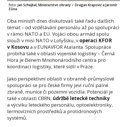
foto:
Jan Schejbal, Ministerstvo obrany
/
Dragan Krapović a Jaromír
Zůna
Oba ministři dnes diskutovali také řadu dalších
témat – od vzdělávání personálu až po spolupráci
v rámci NATO a EU. Vojáci obou armád spolu
slouží v misi NATO v Lotyšsku, v
operaci KFOR
v Kosovu
a v EUNAVFOR Atalanta. Spolupráce
probíhá také v oblasti vojenské logistiky – Černá
Hora je členem Mnohonárodního centra pro
koordinaci logistiky, které sídlí v Praze.
Jako perspektivní oblasti v obranně-průmyslové
spolupráci se pro české firmy jeví ruční palné
zbraně, munice či pozemní vozidla. Potenciál je
také v oblasti CBRN,
údržbě letecké techniky
a výcviku leteckého personálu, optoelektroniky,
termovizních prostředků a protidronových
systémů.