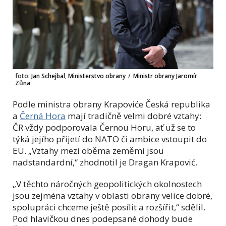
foto:
Jan Schejbal, Ministerstvo obrany
/
Ministr obrany Jaromír
Zůna
Podle ministra obrany Krapoviće Česká republika
a
Černá Hora
mají tradičně velmi dobré vztahy:
ČR vždy podporovala Černou Horu, ať už se to
týká jejího přijetí do NATO či ambice vstoupit do
EU. „Vztahy mezi oběma zeměmi jsou
nadstandardní,“ zhodnotil je Dragan Krapović.
„V těchto náročných geopolitických okolnostech
jsou zejména vztahy v oblasti obrany velice dobré,
spolupráci chceme ještě posílit a rozšířit,“ sdělil.
Pod hlavičkou dnes podepsané dohody bude