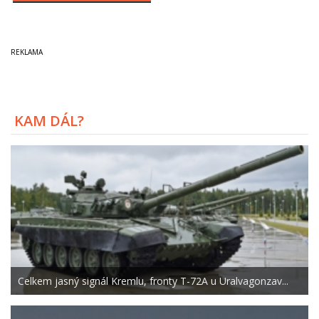
KAM DÁL?
Celkem jasný signál Kremlu, fronty T-72A u Uralvagonzav...