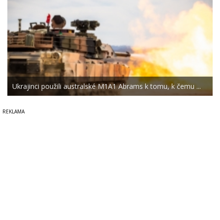
Ukrajinci použili australské M1A1 Abrams k tomu, k čemu ...