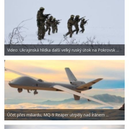
Video: Ukrajinská hlídka další velký ruský útok na Pokrovsk ...
Účet přes miliardu, MQ-9 Reaper utrpěly nad Íránem ...