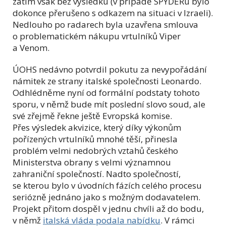
zatím však bez výsledku (v případě SPYDERu bylo
dokonce přerušeno s odkazem na situaci v Izraeli).
Nedlouho po radarech byla uzavřena smlouva
o problematickém nákupu vrtulníků Viper
a Venom.
ÚOHS nedávno potvrdil pokutu za nevypořádání
námitek ze strany italské společnosti Leonardo.
Odhlédněme nyní od formální podstaty tohoto
sporu, v němž bude mít poslední slovo soud, ale
své zřejmě řekne ještě Evropská komise.
Přes výsledek akvizice, který díky výkonům
pořízených vrtulníků mnohé těší, přinesla
problém velmi nedobrých vztahů českého
Ministerstva obrany s velmi významnou
zahraniční společností. Nadto společností,
se kterou bylo v úvodních fázích celého procesu
seriózně jednáno jako s možným dodavatelem.
Projekt přitom dospěl v jednu chvíli až do bodu,
v němž
italská vláda podala nabídku
. V rámci