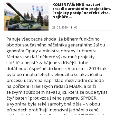
KOMENTÁŘ: NKÚ nastavil
zrcadlo armádním projektům.
Projekty potápí neefektivita.
Nejhůře ...
28. 05. 2020
11:00
Panuje všeobecná shoda, že během funkčního
období současného náčelníka generálního štábu
generála Opaty a ministra obrany Lubomíra
Metnara se daří některé významné projekty
složitě a nejistě zahájené v dřívější době
dotáhnout úspěšně do konce. V prosinci 2019 tak
byla po mnoha letech vlekoucího se akvizičního
procesu uzavřena například mezivládní dohoda
na pořízení izraelských radarů MADR, a blíží
se svým způsobem navazující, která se bude týkat
čtyř baterií protivzdušného systému SPYDER,
a vybrána byla také samohybná děla – v obou
případech probíhají intenzívní jednání o ceně,