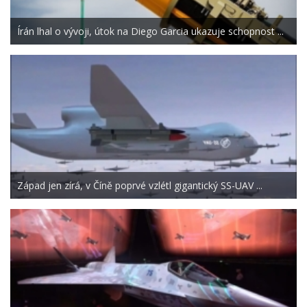
Írán lhal o vývoji, útok na Diego Garcia ukazuje schopnost ...
Západ jen zírá, v Číně poprvé vzlétl gigantický SS-UAV ...