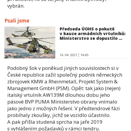
vybrán.
Psali jsme
Předseda ÚOHS o pokutě
v kauze armádních vrtulníků:
Ministerstvo se dopustilo ...
16. 04. 2021
14:45
Podobný šok v poněkud jiných souvislostech si v
České republice zažil společný podnik německých
zbrojovek KMW a Rheinmetall, Projekt System &
Management GmbH (PSM). Opět: tak jako (nejen)
italský vrtulník AW139M dlouhou dobu jeho
pásové BVP PUMA Ministerstvo obrany vnímalo
jako jedno z možných řešení. V předtendrové fázi
probíhaly zkoušky, jichž se vozidlo účastnilo.
A pak přišla studená sprcha na jaře 2019
s vyhlášením požadavků v rámci tendru.