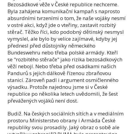
Bezosádkové věže v České republice nechceme.
Byla zahájena komunikační kampaň s naprosto
absurdními tvrzeními o tom, že naše vojáky nesmí
v ostré akci, když jde o vteřiny, zastavit rozbitý
stěrač. Těžko říci, kdo podobný dětinský nesmysl
vymyslel, ale bylo by velice zajímavé, kdyby jej
přednesl před důstojníky německého
Bundeswehru nebo třeba polské armády. Kteří
se "rozbitého stěrače" jako rizika bezosádkových
věží nebojí. Nebo třeba před osádkami našich
Pandurů s jejich dálkově řízenou zbraňovou
stanicí. Zároveň padl i argument osmičlenného
výsadku. Protože najednou jsme si v České
republice po několika letech uvědomili, že šest
převážených vojáků není dost.
Budiž. Na českých sociálních sítích a v mediálním
prostoru Ministerstvo obrany i Armáda České
republiky svou prosadily. Jaký obraz o sobě ale