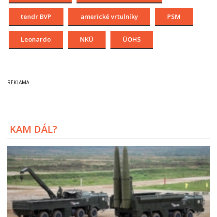
tendr BVP
americké vrtulníky
PSM
Leonardo
NKÚ
ÚOHS
KAM DÁL?