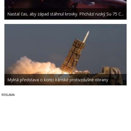
Nastal čas, aby západ stáhnul krovky. Přichází ruský Su-75 C...
Mylná představa o konci íránské protivzdušné obrany