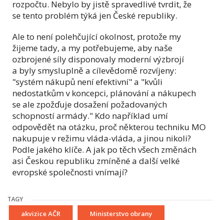
rozpočtu. Nebylo by jistě spravedlivé tvrdit, že
se tento problém týká jen České republiky.
Ale to není polehčující okolnost, protože my
žijeme tady, a my potřebujeme, aby naše
ozbrojené síly disponovaly moderní výzbrojí
a byly smysluplně a cílevědomě rozvíjeny:
"systém nákupů není efektivní" a "kvůli
nedostatkům v koncepci, plánování a nákupech
se ale zpožďuje dosažení požadovaných
schopností armády." Kdo například umí
odpovědět na otázku, proč některou techniku MO
nakupuje v režimu vláda-vláda, a jinou nikoli?
Podle jakého klíče. A jak po těch všech změnách
asi Českou republiku zmíněné a další velké
evropské společnosti vnímají?
TAGY
akvizice AČR
Ministerstvo obrany