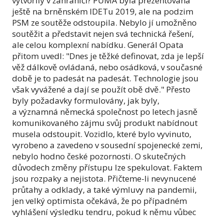
vytvořily v zahraničí? PUMA byla prezentována
ještě na brněnském IDETu 2019, ale na podzim
PSM ze soutěže odstoupila. Nebylo jí umožněno
soutěžit a představit nejen svá technická řešení,
ale celou komplexní nabídku. Generál Opata
přitom uvedl: "Dnes je těžké definovat, zda je lepší
věž dálkově ovládaná, nebo osádková, v současné
době je to padesát na padesát. Technologie jsou
však vyvážené a dají se použít obě dvě." Přesto
byly požadavky formulovány, jak byly,
a významná německá společnost po letech jasně
komunikovaného zájmu svůj produkt nabídnout
musela odstoupit. Vozidlo, které bylo vyvinuto,
vyrobeno a zavedeno v sousední spojenecké zemi,
nebylo hodno české pozornosti. O skutečných
důvodech změny přístupu lze spekulovat. Faktem
jsou rozpaky a nejistota. Přičteme-li nevynucené
průtahy a odklady, a také výmluvy na pandemii,
jen velký optimista očekává, že po případném
vyhlášení výsledku tendru, pokud k němu vůbec