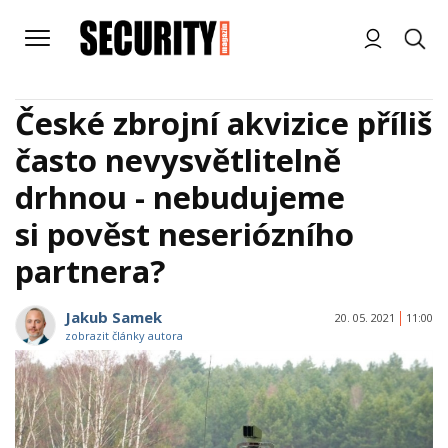
České zbrojní akvizice příliš
často nevysvětlitelně
drhnou - nebudujeme
si pověst neseriózního
partnera?
Jakub Samek
20. 05. 2021
11:00
zobrazit články autora