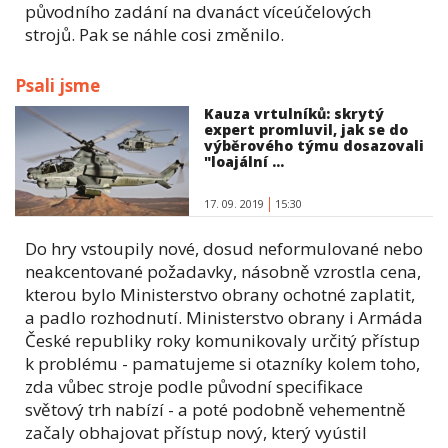
původního zadání na dvanáct víceúčelových
strojů. Pak se náhle cosi změnilo.
Psali jsme
Kauza vrtulníků: skrytý
expert promluvil, jak se do
výběrového týmu dosazovali
"loajální ...
17. 09. 2019
15:30
Do hry vstoupily nové, dosud neformulované nebo
neakcentované požadavky, násobně vzrostla cena,
kterou bylo Ministerstvo obrany ochotné zaplatit,
a padlo rozhodnutí. Ministerstvo obrany i Armáda
České republiky roky komunikovaly určitý přístup
k problému - pamatujeme si otazníky kolem toho,
zda vůbec stroje podle původní specifikace
světový trh nabízí - a poté podobně vehementně
začaly obhajovat přístup nový, který vyústil