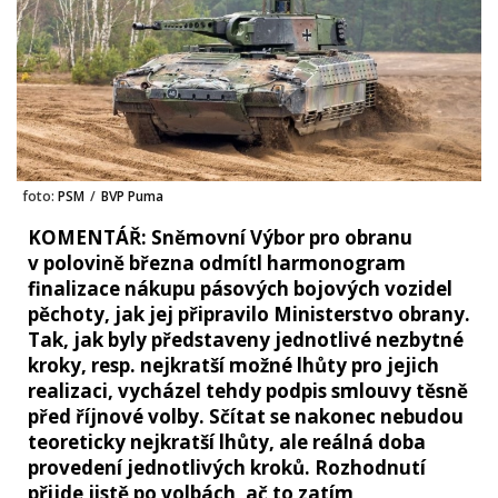
foto:
PSM
/
BVP Puma
KOMENTÁŘ: Sněmovní Výbor pro obranu
v polovině března odmítl harmonogram
finalizace nákupu pásových bojových vozidel
pěchoty, jak jej připravilo Ministerstvo obrany.
Tak, jak byly představeny jednotlivé nezbytné
kroky, resp. nejkratší možné lhůty pro jejich
realizaci, vycházel tehdy podpis smlouvy těsně
před říjnové volby. Sčítat se nakonec nebudou
teoreticky nejkratší lhůty, ale reálná doba
provedení jednotlivých kroků. Rozhodnutí
přijde jistě po volbách, ač to zatím