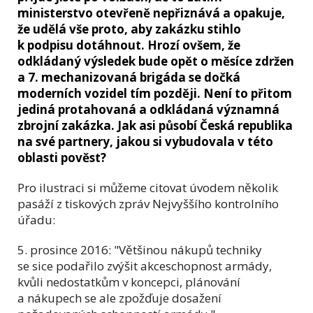
ministerstvo otevřeně nepřiznává a opakuje,
že udělá vše proto, aby zakázku stihlo
k podpisu dotáhnout. Hrozí ovšem, že
odkládaný výsledek bude opět o měsíce zdržen
a 7. mechanizovaná brigáda se dočká
moderních vozidel tím později. Není to přitom
jediná protahovaná a odkládaná významná
zbrojní zakázka. Jak asi působí Česká republika
na své partnery, jakou si vybudovala v této
oblasti pověst?
Pro ilustraci si můžeme citovat úvodem několik
pasáží z tiskových zpráv Nejvyššího kontrolního
úřadu:
5. prosince 2016: "Většinou nákupů techniky
se sice podařilo zvýšit akceschopnost armády,
kvůli nedostatkům v koncepci, plánování
a nákupech se ale zpožďuje dosažení