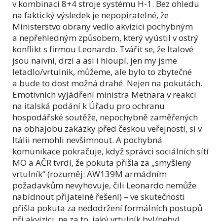
v kombinaci 8+4 stroje systému H-1. Bez ohledu
na faktický výsledek je nepopiratelné, že
Ministerstvo obrany vedlo akvizici pochybným
a nepřehledným způsobem, který vyústil v ostrý
konflikt s firmou Leonardo. Tvářit se, že Italové
jsou naivní, drzí a asi i hloupí, jen my jsme
letadlo/vrtulník, můžeme, ale bylo to zbytečné
a bude to dost možná drahé. Nejen na pokutách.
Emotivních vyjádření ministra Metnara v reakci
na italská podání k Úřadu pro ochranu
hospodářské soutěže, nepochybně zaměřených
na obhajobu zakázky před českou veřejností, si v
Itálii nemohli nevšimnout. A pochybná
komunikace pokračuje, když správci sociálních sítí
MO a AČR tvrdí, že pokuta přišla za „smyšlený
vrtulník“ (rozuměj: AW139M armádním
požadavkům nevyhovuje, čili Leonardo nemůže
nabídnout přijatelné řešení) – ve skutečnosti
přišla pokuta za nedodržení formálních postupů
při akvizici, ne za to, jaký vrtulník byl/nebyl