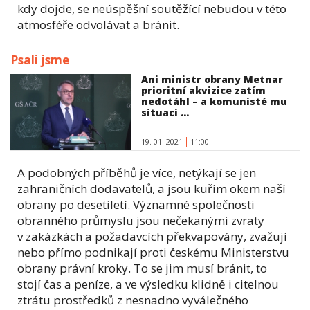
kdy dojde, se neúspěšní soutěžící nebudou v této
atmosféře odvolávat a bránit.
Psali jsme
Ani ministr obrany Metnar
prioritní akvizice zatím
nedotáhl – a komunisté mu
situaci ...
19. 01. 2021
11:00
A podobných příběhů je více, netýkají se jen
zahraničních dodavatelů, a jsou kuřím okem naší
obrany po desetiletí. Významné společnosti
obranného průmyslu jsou nečekanými zvraty
v zakázkách a požadavcích překvapovány, zvažují
nebo přímo podnikají proti českému Ministerstvu
obrany právní kroky. To se jim musí bránit, to
stojí čas a peníze, a ve výsledku klidně i citelnou
ztrátu prostředků z nesnadno vyválečného