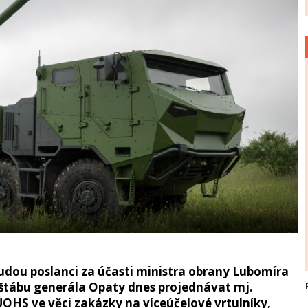
udou poslanci za účasti ministra obrany Lubomíra
štábu generála Opaty dnes projednávat mj.
OHS ve věci zakázky na víceúčelové vrtulníky,