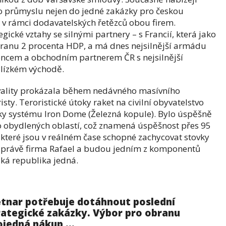
o průmyslu nejen do jedné zakázky pro českou
ů v rámci dodavatelských řetězců obou firem.
gické vztahy se silnými partnery – s Francií, která jako
ranu 2 procenta HDP, a má dnes nejsilnější armádu
jencem a obchodním partnerem ČR s nejsilnější
lízkém východě.
kvality prokázala během nedávného masívního
sty. Teroristické útoky raket na civilní obyvatelstvo
ky systému Iron Dome (Železná kopule). Bylo úspěšně
do obydlených oblastí, což znamená úspěšnost přes 95
které jsou v reálném čase schopné zachycovat stovky
bí právě firma Rafael a budou jedním z komponentů
ská republika jedná.
tnar potřebuje dotáhnout poslední
rategické zakázky. Výbor pro obranu
ojedná nákup ...