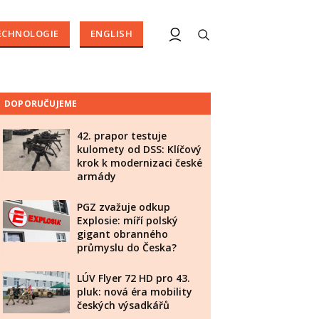
ECHNOLOGIE
ENGLISH
DOPORUČUJEME
42. prapor testuje
kulomety od DSS: Klíčový
krok k modernizaci české
armády
PGZ zvažuje odkup
Explosie: míří polský
gigant obranného
průmyslu do Česka?
LÚV Flyer 72 HD pro 43.
pluk: nová éra mobility
českých výsadkářů