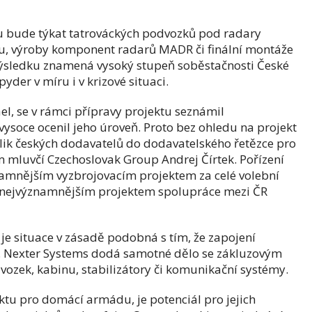
u bude týkat tatrováckých podvozků pod radary
mu, výroby komponent radarů MADR či finální montáže
 výsledku znamená vysoký stupeň soběstačnosti České
der v míru i v krizové situaci.
l, se v rámci přípravy projektu seznámil
ysoce ocenil jeho úroveň. Proto bez ohledu na projekt
lik českých dodavatelů do dodavatelského řetězce pro
m mluvčí Czechoslovak Group Andrej Čírtek. Pořízení
namnějším vyzbrojovacím projektem za celé volební
y nejvýznamnějším projektem spolupráce mezi ČR
e situace v zásadě podobná s tím, že zapojení
í. Nexter Systems dodá samotné dělo se zákluzovým
ozek, kabinu, stabilizátory či komunikační systémy.
ktu pro domácí armádu, je potenciál pro jejich