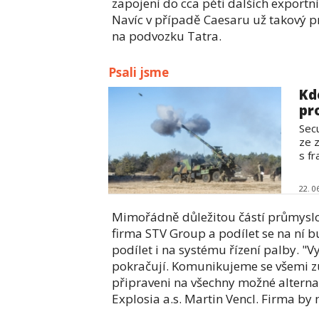
zapojení do cca pěti dalších exportní
Navíc v případě Caesaru už takový p
na podvozku Tatra.
Psali jsme
Kd
pr
Secu
ze 
s fr
22. 0
Mimořádně důležitou částí průmyslov
firma STV Group a podílet se na ní b
podílet i na systému řízení palby.
pokračují. Komunikujeme se všemi z
připraveni na všechny možné alternat
Explosia a.s. Martin Vencl. Firma b