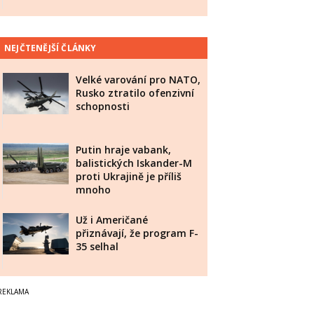
NEJČTENĚJŠÍ ČLÁNKY
Velké varování pro NATO,
Rusko ztratilo ofenzivní
schopnosti
Putin hraje vabank,
balistických Iskander-M
proti Ukrajině je příliš
mnoho
Už i Američané
přiznávají, že program F-
35 selhal