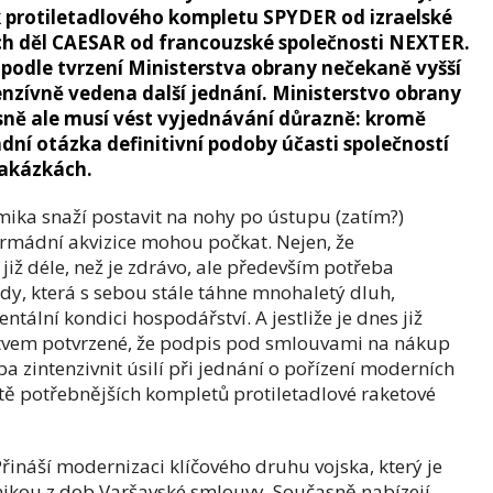
k protiletadlového kompletu SPYDER od izraelské
h děl CAESAR od francouzské společnosti NEXTER.
 podle tvrzení Ministerstva obrany nečekaně vyšší
enzívně vedena další jednání. Ministerstvo obrany
ně ale musí vést vyjednávání důrazně: kromě
dní otázka definitivní podoby účasti společností
akázkách.
ika snaží postavit na nohy po ústupu (zatím?)
armádní akvizice mohou počkat. Nejen, že
) již déle, než je zdrávo, ale především potřeba
y, která s sebou stále táhne mnohaletý dluh,
tální kondici hospodářství. A jestliže je dnes již
tvem potvrzené, že podpis pod smlouvami na nákup
a zintenzivnit úsilí při jednání o pořízení moderních
ě potřebnějších kompletů protiletadlové raketové
Přináší modernizaci klíčového druhu vojska, který je
hnikou z dob Varšavské smlouvy. Současně nabízejí