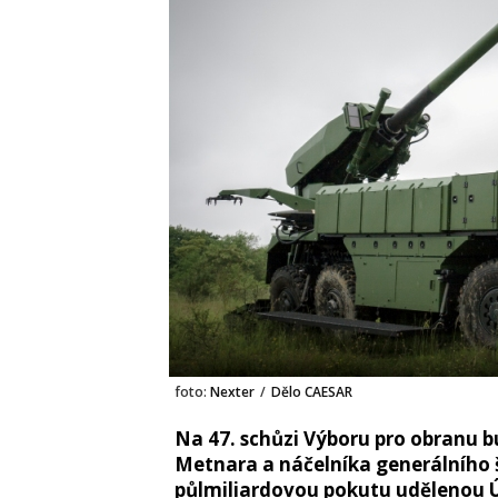
foto:
Nexter
/
Dělo CAESAR
Na 47. schůzi Výboru pro obranu b
Metnara a náčelníka generálního 
půlmiliardovou pokutu udělenou Ú