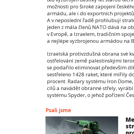
možnosti pro široké zapojení českéh
armádu, ale i do exportních projekt
A v neposlední řadě prohlubují strate
jeden z mála členů NATO dává na ob
v Evropě, a Izraelem, tradičním spo
a nejlépe vyzbrojenou armádou na B
Izraelská protivzdušná obrana své 
ostřelování země palestinskými terori
se podařilo eliminovat především dí
sestřeleno 1428 raket, které mířily 
procent. Radary systému Iron Dome, 
cílů a navádět obranné střely, vyrá
systému Spyder, o jehož pořízení Če
Psali jsme
Me
st
pr