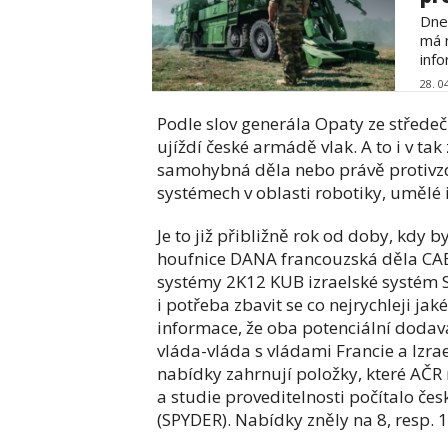
Dne
má 
info
28. 0
Podle slov generála Opaty ze střede
ujíždí české armádě vlak. A to i v ta
samohybná děla nebo právě protivzd
systémech v oblasti robotiky, umělé
Je to již přibližně rok od doby, kd
houfnice DANA francouzská děla CAE
systémy 2K12 KUB izraelské systém S
i potřeba zbavit se co nejrychleji ja
informace, že oba potenciální dodav
vláda-vláda s vládami Francie a Izrael
nabídky zahrnují položky, které AČ
a studie proveditelnosti počítalo če
(SPYDER). Nabídky zněly na 8, resp. 1