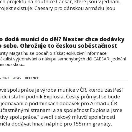
ch projektů na houfnice Caesar, které jsou v jednání.
rojekt existuje: Caesary pro dánskou armádu jsou
o dodá munici do děl? Nexter chce dodávky
o sebe. Ohrožuje to českou soběstačnost
rity Magazínu se podařilo získat exkluzívní informace
zákulisí vyjednávání o nákupu samohybných děl CAESAR: jednání
ancouzskou...
6. 2021
20:45
DEFENCE
é spolupráce je výroba munice v ČR, kterou zastřeší
ude i státní podnik Explosia. Český průmysl se bude
 "Vyjednávání o podmínkách dodávek pro Armádu ČR
účastněnými stranami a za společnost Explosia jsme
ivy spolupráce," uvedl tiskový mluvčí společnosti
y měla dodávat hnací náplně pro 155mm granáty.