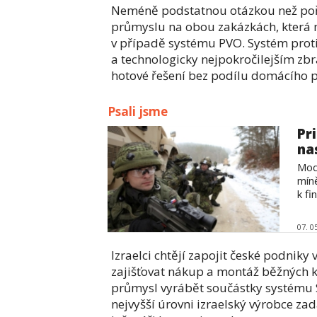
Neméně podstatnou otázkou než poři
průmyslu na obou zakázkách, která m
v případě systému PVO. Systém proti
a technologicky nejpokročilejším zb
hotové řešení bez podílu domácího 
Psali jsme
Pr
na
Mod
mín
k fin
07. 0
Izraelci chtějí zapojit české podniky 
zajišťovat nákup a montáž běžných k
průmysl vyrábět součástky systému 
nejvyšší úrovni izraelský výrobce za