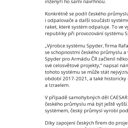
inženýři ho sami navrhnou.
Konkrétně se podíl českého průmysl
i odpalovače a další součásti systé
raket, které systém odpaluje. To ve
republiky při provozování systému Spy
„Výrobce systému Spyder, firma Rafae
se schopnostmi českého průmyslu a v
Spyder pro Armádu ČR začlenil něko
své celosvětové projekty,“ napsal ná
tohoto systému se může stát nejvýz
období 2017-2021, a také historick
a Izraelem.
V případě samohybných děl CAESAR j
českého průmyslu má být ještě vyšš
systémem, český průmysl vyrobí podv
Díky zapojení českých firem do proje