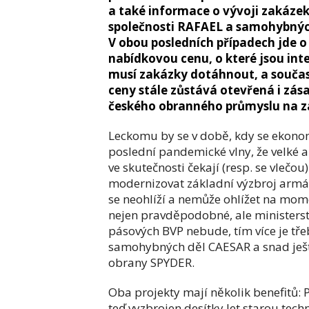
a také informace o vývoji zakáze
společnosti RAFAEL a samohybnýc
V obou posledních případech jde o
nabídkovou cenu, o které jsou int
musí zakázky dotáhnout, a součas
ceny stále zůstává otevřená i zása
českého obranného průmyslu na z
Leckomu by se v době, kdy se ekonom
poslední pandemické vlny, že velké 
ve skutečnosti čekají (resp. se vlečou
modernizovat základní výzbroj armád
se neohlíží a nemůže ohlížet na momen
nejen pravděpodobné, ale ministers
pásových BVP nebude, tím více je třeb
samohybných děl CAESAR a snad ješt
obrany SPYDER.
Oba projekty mají několik benefitů: 
teď vyzbrojen desítky let starou tec