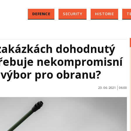
DEFENCE
SECURITY
HISTORIE
T
 zakázkách dohodnutý
třebuje nekompromisní
o výbor pro obranu?
23. 06. 2021
06:00