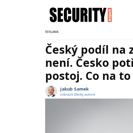
Český podíl na
není. Česko po
postoj. Co na t
Jakub Samek
zobrazit články autora