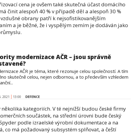
zovací cena je ovšem také skutečná účast domácího
á činit alespoň 40 % v případě děl a alespoň 30 %
vzdušné obrany patří k nejsofistikovanějším
raním a je běžné, že i vyspělým zemím je dodáván jako
průmyslu.
iority modernizace AČR – jsou správně
stavené?
ernizace AČR je téma, které rezonuje celou společností. A tím
ěno skutečně celou, nejen odbornou, a to především vzhledem
anční...
5. 2021
13:00
DEFENCE
v několika kategoriích. V té nejnižší budou české firmy
omerčních součástek, na střední úrovni bude český
Spyder podle izraelské výrobní dokumentace a na
dá, co má požadovaný subsystém splňovat, a čeští