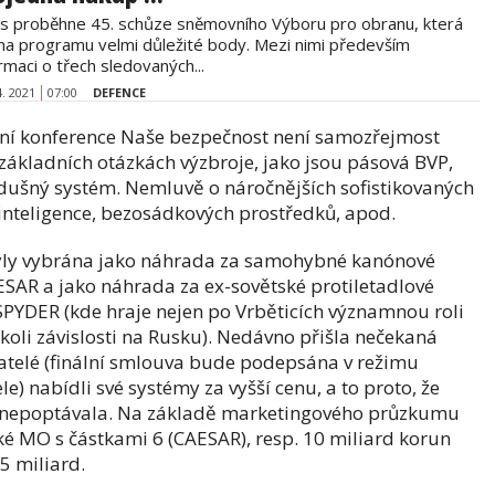
s proběhne 45. schůze sněmovního Výboru pro obranu, která
na programu velmi důležité body. Mezi nimi především
rmaci o třech sledovaných...
4. 2021
07:00
DEFENCE
ční konference Naše bezpečnost není samozřejmost
k základních otázkách výzbroje, jako jsou pásová BVP,
ušný systém. Nemluvě o náročnějších sofistikovaných
 inteligence, bezosádkových prostředků, apod.
y byly vybrána jako náhrada za samohybné kanónové
SAR a jako náhrada za ex-sovětské protiletadlové
PYDER (kde hraje nejen po Vrběticích významnou roli
kékoli závislosti na Rusku). Nedávno přišla nečekaná
atelé (finální smlouva bude podepsána v režimu
e) nabídli své systémy za vyšší cenu, a to proto, že
R nepoptávala. Na základě marketingového průzkumu
ské MO s částkami 6 (CAESAR), resp. 10 miliard korun
5 miliard.