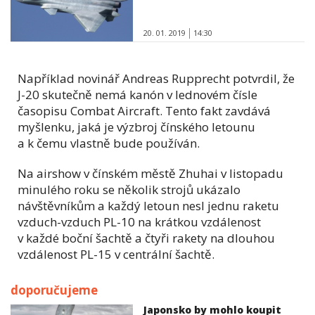
20. 01. 2019
14:30
Například novinář Andreas Rupprecht potvrdil, že
J-20 skutečně nemá kanón v lednovém čísle
časopisu Combat Aircraft. Tento fakt zavdává
myšlenku, jaká je výzbroj čínského letounu
a k čemu vlastně bude používán.
Na airshow v čínském městě Zhuhai v listopadu
minulého roku se několik strojů ukázalo
návštěvníkům a každý letoun nesl jednu raketu
vzduch-vzduch PL-10 na krátkou vzdálenost
v každé boční šachtě a čtyři rakety na dlouhou
vzdálenost PL-15 v centrální šachtě.
doporučujeme
Japonsko by mohlo koupit