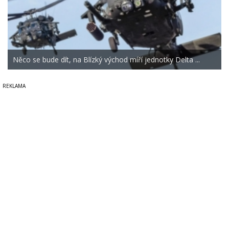
Něco se bude dít, na Blízký východ míří jednotky Delta ...