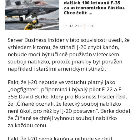
dalších 100 letounů F-35
za astronomickou částku.
Chce čelit ...
13. 12. 2018
11:30
Server Business Insider v této souvislosti uvedl, že
vzhledem k tomu, že stíhači J-20 chybí kanón,
nebude moci být účinně používán v leteckém
souboji nablízko, protože jinak by byl poražen
například i staršími americkými stíhači.
Fakt, že J-20 nebude ve vzduchu platný jako
,,dogfighter", připomíná i bývalý pilot F-22 a F-
35B David Berke, který pro Business Insider řekl,
že ,,Číňané poznali, že letecký souboj nablízko
není úkol, pro něž byl J-20 postaven". Berke dodal,
že Číňané se chtějí vyhnout souboji nablízko
za každou cenu.
Fakt, že J-20 nemá kanón a nebude se chtít