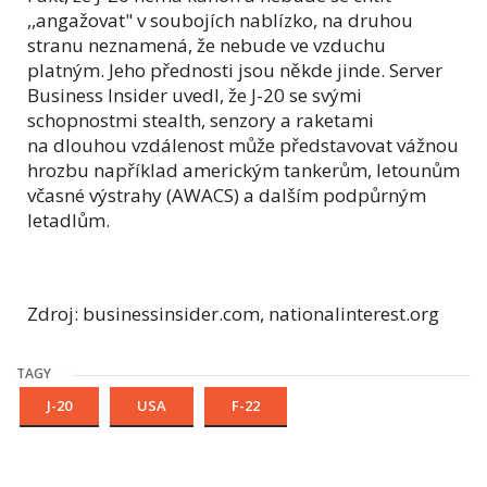
,,angažovat" v soubojích nablízko, na druhou
stranu neznamená, že nebude ve vzduchu
platným. Jeho přednosti jsou někde jinde. Server
Business Insider uvedl, že J-20 se svými
schopnostmi stealth, senzory a raketami
na dlouhou vzdálenost může představovat vážnou
hrozbu například americkým tankerům, letounům
včasné výstrahy (AWACS) a dalším podpůrným
letadlům.
Zdroj: businessinsider.com, nationalinterest.org
TAGY
J-20
USA
F-22