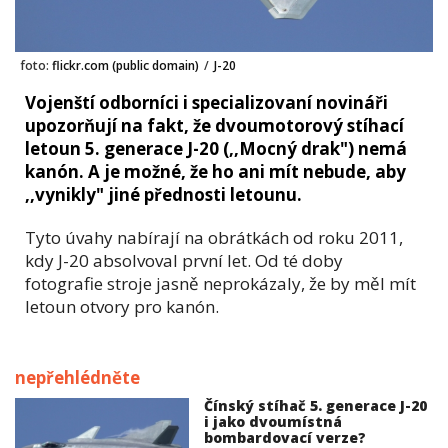
foto:
flickr.com (public domain)
/
J-20
Vojenští odborníci i specializovaní novináři
upozorňují na fakt, že dvoumotorový stíhací
letoun 5. generace J-20 (,,Mocný drak") nemá
kanón. A je možné, že ho ani mít nebude, aby
,,vynikly" jiné přednosti letounu.
Tyto úvahy nabírají na obrátkách od roku 2011,
kdy J-20 absolvoval první let. Od té doby
fotografie stroje jasně neprokázaly, že by měl mít
letoun otvory pro kanón.
nepřehlédněte
Čínský stíhač 5. generace J-20
i jako dvoumístná
bombardovací verze?