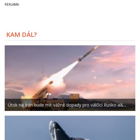
KAM DÁL?
Útok na Írán bude mít vážné dopady pro válčící Rusko a&...