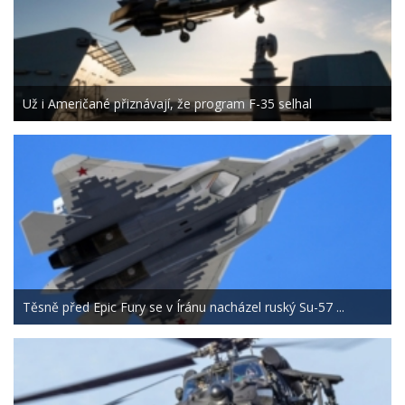
Už i Američané přiznávají, že program F-35 selhal
Těsně před Epic Fury se v Íránu nacházel ruský Su-57 ...