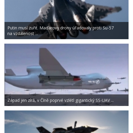
Putin musí zuřit. Maďarovy drony úřadovaly proti Su-57
na vzdálenost ...
Západ jen zírá, v Číně poprvé vzlétl gigantický SS-UAV ...