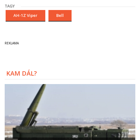
TAGY
AH-1Z Viper
Bell
KAM DÁL?