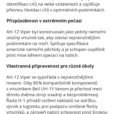
identifikaci cílů na velké vzdálenosti a zajišťuje
přesnou likvidaci cílů v optimálních podmínkách.
Přizpůsobivost v extrémním počasí
AH-1Z Viper byl konstruován jako jediný námořní
útočný vrtulník tak, aby odolal nejnáročnějším
podmínkám na moři. Splňuje specifikace
americké námořní pěchoty a je schopen úspěšně
plnit mise během operací na lodích.
Všestranná připravenost pro různé úkoly
AH-1Z Viper se vypořádá s nejnáročnějšími
misemi. Díky 85% kompatibilitě komponentů
s vrtulníkem Bell UH-1Y Venom je přechod mezi
těmito dvěma stroji snadný a bezproblémový.
Řada H-1 přináší snížení nákladů na údržbu,
výcvik a logistiku pro podporu smíšené flotily
vrtulníků, a zároveň nabízí schopnost plnit širokou