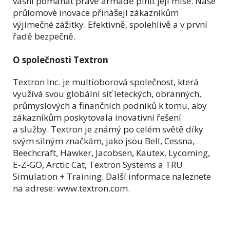
vášní pomáhat právě armádě plnit její mise. Naše
průlomové inovace přinášejí zákazníkům
výjimečné zážitky. Efektivně, spolehlivě a v první
řadě bezpečně.
O společnosti Textron
Textron Inc. je multioborová společnost, která
využívá svou globální síť leteckých, obranných,
průmyslových a finančních podniků k tomu, aby
zákazníkům poskytovala inovativní řešení
a služby. Textron je známý po celém světě díky
svým silným značkám, jako jsou Bell, Cessna,
Beechcraft, Hawker, Jacobsen, Kautex, Lycoming,
E-Z-GO, Arctic Cat, Textron Systems a TRU
Simulation + Training. Další informace naleznete
na adrese: www.textron.com.