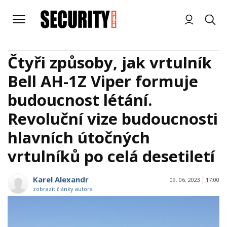
Čtyři způsoby, jak vrtulník
Bell AH-1Z Viper formuje
budoucnost létání.
Revoluční vize budoucnosti
hlavních útočných
vrtulníků po celá desetiletí
Karel Alexandr
09. 06. 2023
17:00
zobrazit články autora