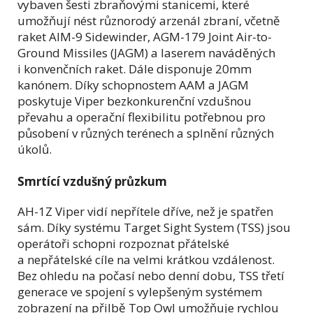
vybaven šesti zbraňovými stanicemi, které
umožňují nést různorodý arzenál zbraní, včetně
raket AIM-9 Sidewinder, AGM-179 Joint Air-to-
Ground Missiles (JAGM) a laserem naváděných
i konvenčních raket. Dále disponuje 20mm
kanónem. Díky schopnostem AAM a JAGM
poskytuje Viper bezkonkurenční vzdušnou
převahu a operační flexibilitu potřebnou pro
působení v různých terénech a splnění různých
úkolů.
Smrtící vzdušný průzkum
AH-1Z Viper vidí nepřítele dříve, než je spatřen
sám. Díky systému Target Sight System (TSS) jsou
operátoři schopni rozpoznat přátelské
a nepřátelské cíle na velmi krátkou vzdálenost.
Bez ohledu na počasí nebo denní dobu, TSS třetí
generace ve spojení s vylepšeným systémem
zobrazení na přilbě Top Owl umožňuje rychlou