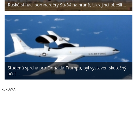
Ruské stíhací bombardéry Su-34 na hraně, Ukrajinci obešli ...
Studená sprcha pro Donalda Trumpa, byl vystaven skutečný
účet ...