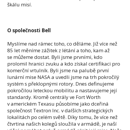
škálu misí.
O společnosti Bell
Myslíme nad rámec toho, co děláme. Již více než
85 let měníme zážitek z létání a toho, kam až
se můžeme dostat. Byli jsme prvními, kdo
prolomil hranici zvuku a kdo získal certifikaci pro
komerční vrtulník. Byli jsme na palubě první
lunární mise NASA a uvedli jsme na trh pokročilý
systém s překlopnými rotory. Dnes definujeme
pokročilou leteckou mobilitu a nastavujeme její
standardy. Kromě centrály ve Fort Worth
v americkém Texasu působíme jako dceřiná
společnost Textron Inc. v dalších strategických
lokalitách po celém světě. Díky tomu, že více než
čtvrtina našich kolegů sloužila v armádě, je naší