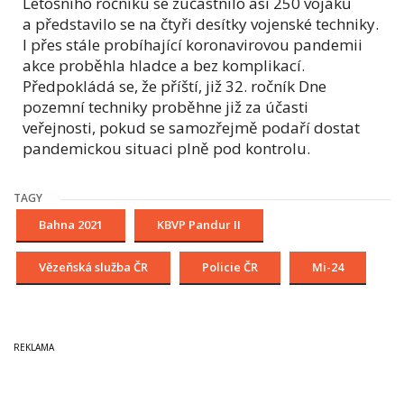
Letošního ročníku se zúčastnilo asi 250 vojáků
a představilo se na čtyři desítky vojenské techniky.
I přes stále probíhající koronavirovou pandemii
akce proběhla hladce a bez komplikací.
Předpokládá se, že příští, již 32. ročník Dne
pozemní techniky proběhne již za účasti
veřejnosti, pokud se samozřejmě podaří dostat
pandemickou situaci plně pod kontrolu.
TAGY
Bahna 2021
KBVP Pandur II
Vězeňská služba ČR
Policie ČR
Mi-24