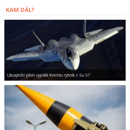
KAM DÁL?
Ukrajinští piloti vypálili Kremlu rybník s Su-57