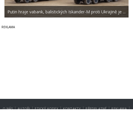
Putin hraje vabank, balistických Iskander-M proti Ukrajině je ...
|
|
|
|
|
|
O NÁS
AUTOŘI
ETICKÝ KODEX
KONTAKTY
PŘEDPLATNÉ
REKLAMA
GDPR
NASTAVENÍ SOUKROMÍ
Copyright © 2014-2026
SecurityMagazin.cz