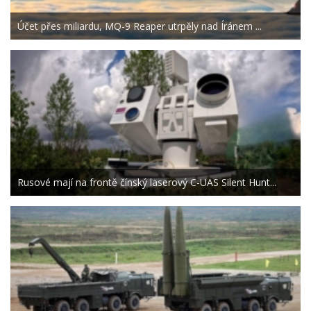
Účet přes miliardu, MQ-9 Reaper utrpěly nad Íránem ...
Rusové mají na frontě čínský laserový C-UAS Silent Hunt...