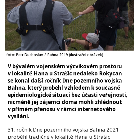
foto:
Petr Duchoslav
/
Bahna 2019 (ilustrační obrázek)
V bývalém vojenském výcvikovém prostoru
v lokalitě Hana u Strašic nedaleko Rokycan
se konal další ročník Dne pozemního vojska
Bahna, který proběhl vzhledem k současné
epidemiologické situaci bez účasti veřejnosti,
nicméně jej zájemci doma mohli zhlédnout
v přímém přenosu v rámci internetového
vysílání.
31. ročník Dne pozemního vojska Bahna 2021
proběhl tradičně v lokalitě Hana u Strašic