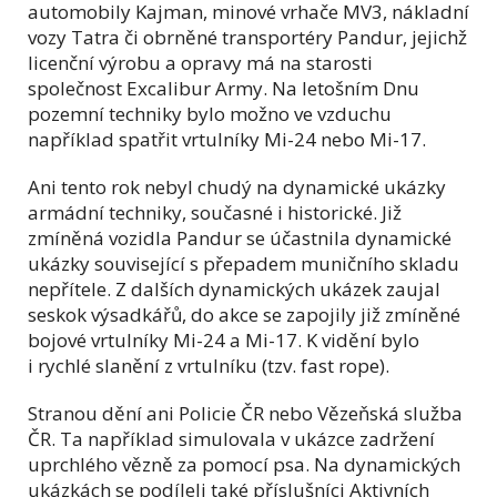
automobily Kajman, minové vrhače MV3, nákladní
vozy Tatra či obrněné transportéry Pandur, jejichž
licenční výrobu a opravy má na starosti
společnost Excalibur Army. Na letošním Dnu
pozemní techniky bylo možno ve vzduchu
například spatřit vrtulníky Mi-24 nebo Mi-17.
Ani tento rok nebyl chudý na dynamické ukázky
armádní techniky, současné i historické. Již
zmíněná vozidla Pandur se účastnila dynamické
ukázky související s přepadem muničního skladu
nepřítele. Z dalších dynamických ukázek zaujal
seskok výsadkářů, do akce se zapojily již zmíněné
bojové vrtulníky Mi-24 a Mi-17. K vidění bylo
i rychlé slanění z vrtulníku (tzv. fast rope).
Stranou dění ani Policie ČR nebo Vězeňská služba
ČR. Ta například simulovala v ukázce zadržení
uprchlého vězně za pomocí psa. Na dynamických
ukázkách se podíleli také příslušníci Aktivních