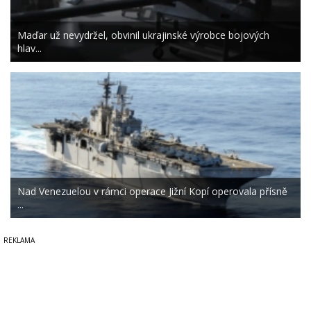
Maďar už nevydržel, obvinil ukrajinské výrobce bojových
hlav...
Nad Venezuelou v rámci operace Jižní Kopí operovala přísně
...