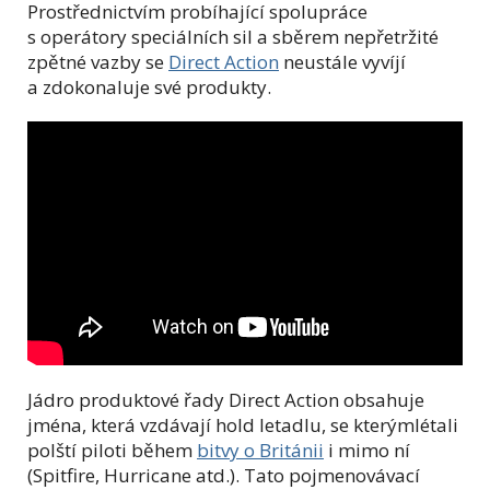
Prostřednictvím probíhající spolupráce
s operátory speciálních sil a sběrem nepřetržité
zpětné vazby se
Direct Action
neustále vyvíjí
a zdokonaluje své produkty.
Jádro produktové řady Direct Action obsahuje
jména, která vzdávají hold letadlu, se kterýmlétali
polští piloti během
bitvy o Británii
i mimo ní
(Spitfire, Hurricane atd.). Tato pojmenovávací