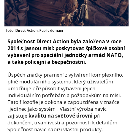
foto:
Direct Action, Public domain
Společnost Direct Action byla založena v roce
2014 s jasnou misí: poskytovat špičkové osobní
vybavení pro speciální jednotky armád NATO,
a také policejní a bezpečnostní.
Úspěch značky pramení z vytváření komplexního,
plně modulárního systému, který uživatelům
umožňuje přizpůsobit vybavení jejich
individuálním potřebám a požadavkům na misi.
Tato filozofie je dokonale zapouzdřena v značce
„jedinec jako systém“. Vlastní výroba navíc
zajišťuje
kvalitu na světové úrovni
při
dokončení, trvanlivosti a pozornosti k detailům.
Společnost navíc nabízí vlastní produkty.