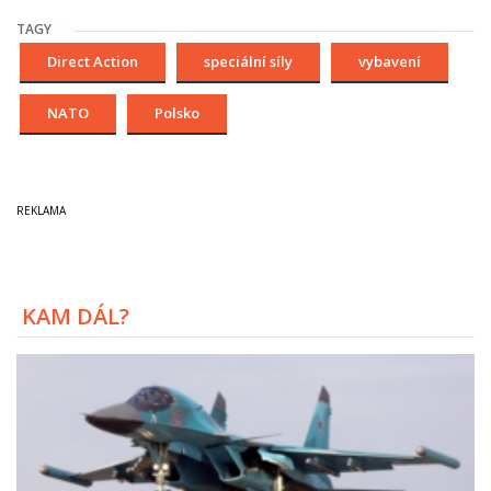
TAGY
Direct Action
speciální síly
vybavení
NATO
Polsko
KAM DÁL?