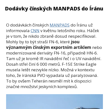
Dodávky čínských MANPADS do Íránu
O dodávkách čínských
MANPADS
do Íránu už
informovala
CNN
v květnu letošního roku. Háček
je v tom, že nikdo zbraně dosud nespecifikoval.
Mohly by to být straší FN-6, které
jsou
významným čínským exportním artiklem
nebo
modernizované deriváty FN-16, případně HN-6.
Tam už je kromě IR navádění řeč i o UV navádění.
Dosah střel činí 6 000 metrů. F-15E Strike Eagle
musela letět nezvykle nízko. Možná v kontextu
toho, že íránská PVO vypadala už paralyzovaná.
To by ovšem Teherán nesměl mít k dispozici
značné množství jeskyních komplexů.