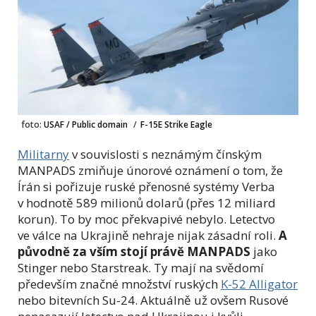
foto:
USAF / Public domain
/
F-15E Strike Eagle
Militarny
v souvislosti s neznámým čínským
MANPADS zmiňuje únorové oznámení o tom, že
Írán si pořizuje ruské přenosné systémy Verba
v hodnotě 589 milionů dolarů (přes 12 miliard
korun). To by moc překvapivé nebylo. Letectvo
ve válce na Ukrajině nehraje nijak zásadní roli.
A
původně za vším stojí právě MANPADS
jako
Stinger nebo Starstreak. Ty mají na svědomí
především značné množství ruských
K-52 Alligator
nebo bitevních Su-24. Aktuálně už ovšem Rusové