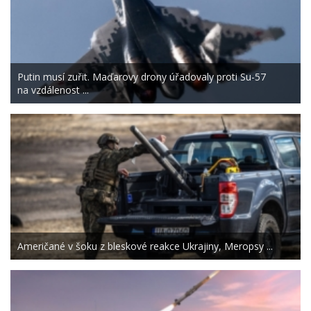
Putin musí zuřit. Maďarovy drony úřadovaly proti Su-57
na vzdálenost ...
Američané v šoku z bleskové reakce Ukrajiny, Meropsy ...