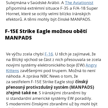
Sulejmána v Saúdské Arábii. A
The Aviationist
připomíná extrémní situace F-35 a F/A-18 Super
Hornet, které se ocitly velmi blízko íránských
efektorů. A těmi mohly být čínské MANPADS.
F-15E Strike Eagle možnou obětí
MANPADS
Ve výčtu zcela chybí
F-16
. U těch je zajímavé, že
na Blízký východ se část z nich přesouvala se zcela
novými systémy elektronického boje (EW)
Angry
Kittens
zavěšenými pod trupem. Možná to není
náhoda. A zpráva NBC News o tom, že
za sestřelem F-15E Strike Eagle stojí
čínský
přenosný protivzdušný systém (MANPADS)
zřejmě také ne
. S íránskými zbraněmi by
si standardní americké systémy EW poradily.
S moderními čínskými zbraněmi už by mohl být