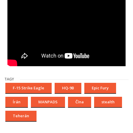
TAGY
F-15 Strike Eagle
HQ-9B
Epic Fury
Írán
MANPADS
Čína
stealth
Teherán