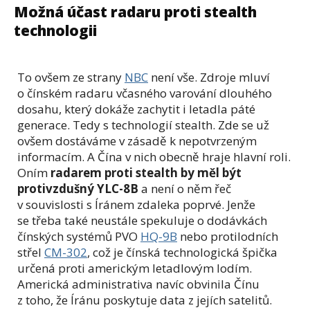
Možná účast radaru proti stealth
technologii
To ovšem ze strany
NBC
není vše. Zdroje mluví
o čínském radaru včasného varování dlouhého
dosahu, který dokáže zachytit i letadla páté
generace. Tedy s technologií stealth. Zde se už
ovšem dostáváme v zásadě k nepotvrzeným
informacím. A Čína v nich obecně hraje hlavní roli.
Oním
radarem proti stealth by měl být
protivzdušný YLC-8B
a není o něm řeč
v souvislosti s Íránem zdaleka poprvé. Jenže
se třeba také neustále spekuluje o dodávkách
čínských systémů PVO
HQ-9B
nebo protilodních
střel
CM-302
, což je čínská technologická špička
určená proti americkým letadlovým lodím.
Americká administrativa navíc obvinila Čínu
z toho, že Íránu poskytuje data z jejích satelitů.