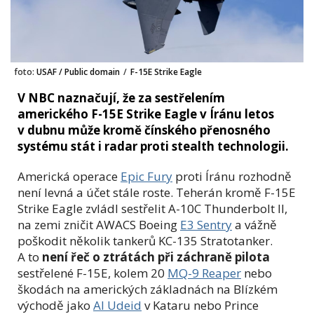
foto:
USAF / Public domain
/
F-15E Strike Eagle
V NBC naznačují, že za sestřelením
amerického F-15E Strike Eagle v Íránu letos
v dubnu může kromě čínského přenosného
systému stát i radar proti stealth technologii.
Americká operace
Epic Fury
proti Íránu rozhodně
není levná a účet stále roste. Teherán kromě F-15E
Strike Eagle zvládl sestřelit A-10C Thunderbolt II,
na zemi zničit AWACS Boeing
E3 Sentry
a vážně
poškodit několik tankerů KC-135 Stratotanker.
A to
není řeč o ztrátách při záchraně pilota
sestřelené F-15E, kolem 20
MQ-9 Reaper
nebo
škodách na amerických základnách na Blízkém
východě jako
Al Udeid
v Kataru nebo Prince