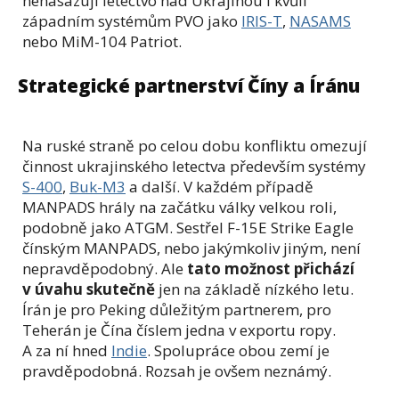
nenasazují letectvo nad Ukrajinou i kvůli
západním systémům PVO jako
IRIS-T
,
NASAMS
nebo MiM-104 Patriot.
Strategické partnerství Číny a Íránu
Na ruské straně po celou dobu konfliktu omezují
činnost ukrajinského letectva především systémy
S-400
,
Buk-M3
a další. V každém případě
MANPADS hrály na začátku války velkou roli,
podobně jako ATGM. Sestřel F-15E Strike Eagle
čínským MANPADS, nebo jakýmkoliv jiným, není
nepravděpodobný. Ale
tato možnost přichází
v úvahu skutečně
jen na základě nízkého letu.
Írán je pro Peking důležitým partnerem, pro
Teherán je Čína číslem jedna v exportu ropy.
A za ní hned
Indie
. Spolupráce obou zemí je
pravděpodobná. Rozsah je ovšem neznámý.