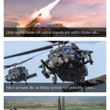
Útok na Írán bude mít vážné dopady pro válčící Rusko a&...
Něco se bude dít, na Blízký východ míří jednotky Delta ...