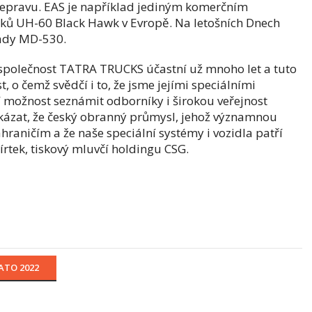
řepravu. EAS je například jediným komerčním
íků UH-60 Black Hawk v Evropě. Na letošních Dnech
řady MD-530.
společnost TATRA TRUCKS účastní už mnoho let a tuto
, o čemž svědčí i to, že jsme jejími speciálními
 možnost seznámit odborníky i širokou veřejnost
kázat, že český obranný průmysl, jehož významnou
hraničím a že naše speciální systémy i vozidla patří
Čírtek, tiskový mluvčí holdingu CSG.
ATO 2022