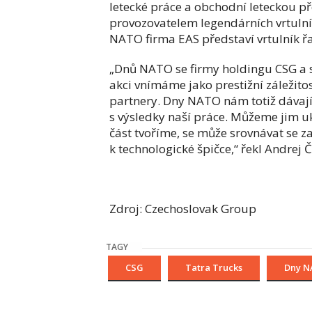
letecké práce a obchodní leteckou p
provozovatelem legendárních vrtuln
NATO firma EAS představí vrtulník 
„Dnů NATO se firmy holdingu CSG a 
akci vnímáme jako prestižní záležitost
partnery. Dny NATO nám totiž dávají
s výsledky naší práce. Můžeme jim u
část tvoříme, se může srovnávat se za
k technologické špičce,“ řekl Andrej 
Zdroj: Czechoslovak Group
TAGY
CSG
Tatra Trucks
Dny N