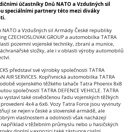
adičními účastníky Dnů NATO a Vzdušných sil
ou speciálními partnery této mezi diváky
ti.
h NATO a Vzdušných sil Armády České republiky
olding CZECHOSLOVAK GROUP a automobilka TATRA
asti pozemní vojenské techniky, zbraní a munice,
áchranářské složky, ale i v oblasti výroby automobilů
ctví.
KS představí své výrobky společnosti TATRA
N AIR SERVICES. Kopřivnická automobilka TATRA
odobě vojenského těžkého tahače Tatra Phoenix 8x8
nutou společností TATRA DEFENCE VEHICLE. TATRA
 vystaví také osvědčenou řadu vojenských těžkých
provedení 4x4 a 6x6. Vozy Tatra Force jsou vyvinuty
ňují se nejen v české a slovenské armádě, ale
dobrým vlastnostem a odolnosti však nacházejí
ů, například v těžebním průmyslu nebo u hasičských
rovky doplní v expozici také zástupce civilní