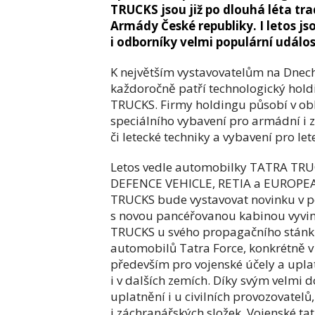
TRUCKS jsou již po dlouhá léta tr
Armády České republiky. I letos js
i odborníky velmi populární událos
K největším vystavovatelům na Dnec
každoročně patří technologický h
TRUCKS. Firmy holdingu působí v obl
speciálního vybavení pro armádní i z
či letecké techniky a vybavení pro lete
Letos vedle automobilky TATRA TRUC
DEFENCE VEHICLE, RETIA a EUROPEA
TRUCKS bude vystavovat novinku v p
s novou pancéřovanou kabinou vyvi
TRUCKS u svého propagačního stánku
automobilů Tatra Force, konkrétně v 
především pro vojenské účely a uplat
i v dalších zemích. Díky svým velmi 
uplatnění i u civilních provozovatel
i záchranářských složek. Vojenské tat