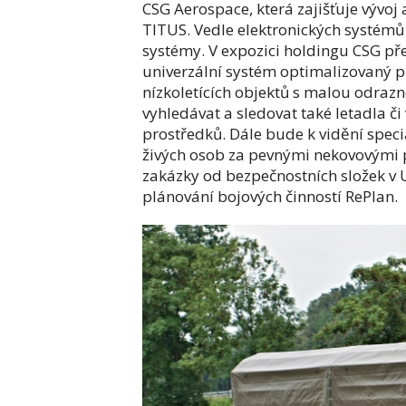
CSG Aerospace, která zajišťuje vývoj
TITUS. Vedle elektronických systém
systémy. V expozici holdingu CSG p
univerzální systém optimalizovaný p
nízkoletících objektů s malou odraz
vyhledávat a sledovat také letadla či 
prostředků. Dále bude k vidění spec
živých osob za pevnými nekovovými př
zakázky od bezpečnostních složek v U
plánování bojových činností RePlan.