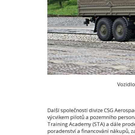
Vozidlo Tatra Force (
Další společností divize CSG Aerosp
výcvikem pilotů a pozemního personá
Training Academy (STA) a dále prode
poradenství a financování nákupů, za