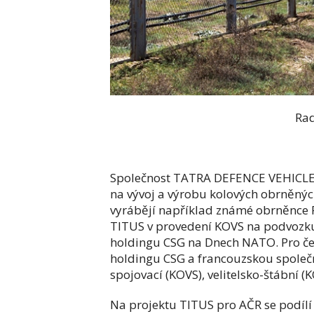
Radar ReGuard (F
Společnost TATRA DEFENCE VEHICLE (TD
na vývoj a výrobu kolových obrněných
vyrábějí například známé obrněnce 
TITUS v provedení KOVS na podvozku
holdingu CSG na Dnech NATO. Pro če
holdingu CSG a francouzskou společnos
spojovací (KOVS), velitelsko-štábní
Na projektu TITUS pro AČR se podílí 