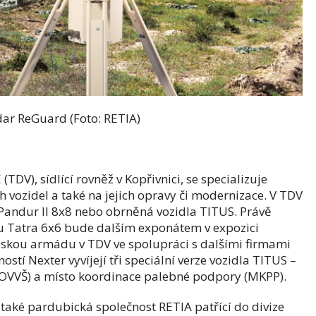
oto: RETIA)
V), sídlící rovněž v Kopřivnici, se specializuje
 vozidel a také na jejich opravy či modernizace. V TDV
Pandur II 8x8 nebo obrněná vozidla TITUS. Právě
 Tatra 6x6 bude dalším exponátem v expozici
skou armádu v TDV ve spolupráci s dalšími firmami
tí Nexter vyvíjejí tři speciální verze vozidla TITUS –
 (KOVVŠ) a místo koordinace palebné podpory (MKPP).
také pardubická společnost RETIA patřící do divize