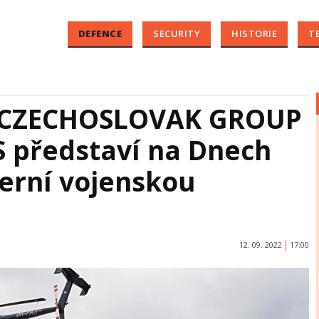
DEFENCE
SECURITY
HISTORIE
T
u CZECHOSLOVAK GROUP
 představí na Dnech
erní vojenskou
12. 09. 2022
17:00