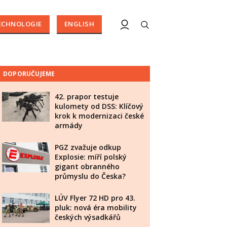
ECHNOLOGIE
ENGLISH
DOPORUČUJEME
42. prapor testuje
kulomety od DSS: Klíčový
krok k modernizaci české
armády
PGZ zvažuje odkup
Explosie: míří polský
gigant obranného
průmyslu do Česka?
LÚV Flyer 72 HD pro 43.
pluk: nová éra mobility
českých výsadkářů