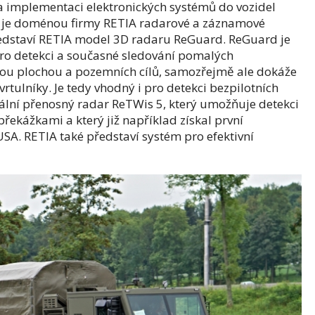
 a implementaci elektronických systémů do vozidel
ů je doménou firmy RETIA radarové a záznamové
ředstaví RETIA model 3D radaru ReGuard. ReGuard je
ro detekci a současné sledování pomalých
nou plochou a pozemních cílů, samozřejmě ale dokáže
vrtulníky. Je tedy vhodný i pro detekci bezpilotních
iální přenosný radar ReTWis 5, který umožňuje detekci
ekážkami a který již například získal první
SA. RETIA také představí systém pro efektivní