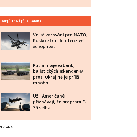
NEJČTENĚJŠÍ ČLÁNKY
Velké varování pro NATO,
Rusko ztratilo ofenzivní
schopnosti
Putin hraje vabank,
balistických Iskander-M
proti Ukrajině je příliš
mnoho
Už i Američané
přiznávají, že program F-
35 selhal