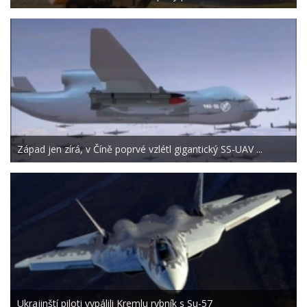
Západ jen zírá, v Číně poprvé vzlétl gigantický SS-UAV ...
Ukrajinští piloti vypálili Kremlu rybník s Su-57