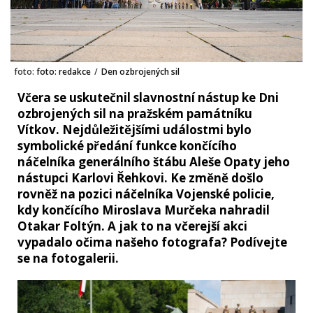
foto:
foto: redakce
/
Den ozbrojených sil
Včera se uskutečnil slavnostní nástup ke Dni
ozbrojených sil na pražském památníku
Vítkov. Nejdůležitějšími událostmi bylo
symbolické předání funkce končícího
náčelníka generálního štábu Aleše Opaty jeho
nástupci Karlovi Řehkovi. Ke změně došlo
rovněž na pozici náčelníka Vojenské policie,
kdy končícího Miroslava Murčeka nahradil
Otakar Foltýn. A jak to na včerejší akci
vypadalo očima našeho fotografa? Podívejte
se na fotogalerii.