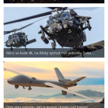
Něco se bude dít, na Blízký východ míří jednotky Delta ...
Účet přes miliardu, MQ-9 Reaper utrpěly nad Íránem ...