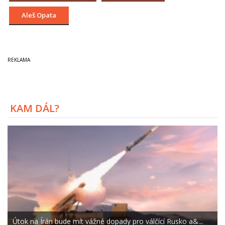
Aleš Opata
KAM DÁL?
Útok na Írán bude mít vážné dopady pro válčící Rusko a&...