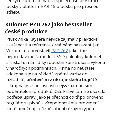
lehkých kulometů nabízí společnost také útočné
pušky v platformě AR-15 a pušku pro přesnou
střelbu.
Kulomet PZD 762 jako bestseller
české produkce
Plukovníka Kaysera nejvíce zajímaly praktické
zkušenosti a reference z reálného nasazení. Jan
Vokoun mu představil
PZD 762
jako dnes
nejprodávanější model DSS. Spolehlivý kulomet
si získal uznání díky robustní konstrukci a výkonu
v náročných podmínkách. Firma ho neustále
zdokonaluje na základě zpětné vazby od
uživatelů,
především z ukrajinského bojiště
.
Ukrajina je v současnosti nejvýznamnějším
odběratelem produktů DSS. Právě tam se ukázala
potřeba úprav, jako je přechod od třípolohového
regulátoru plynů k vícepolohovému provedení,
které umožňuje přizpůsobení různým typům