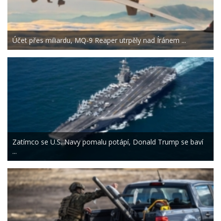
Účet přes miliardu, MQ-9 Reaper utrpěly nad Íránem ...
Zatímco se U.S. Navy pomalu potápí, Donald Trump se baví
...