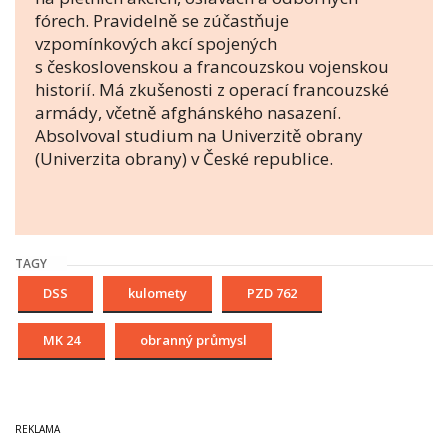
fórech. Pravidelně se zúčastňuje
vzpomínkových akcí spojených
s československou a francouzskou vojenskou
historií. Má zkušenosti z operací francouzské
armády, včetně afghánského nasazení.
Absolvoval studium na Univerzitě obrany
(Univerzita obrany) v České republice.
TAGY
DSS
kulomety
PZD 762
MK 24
obranný průmysl