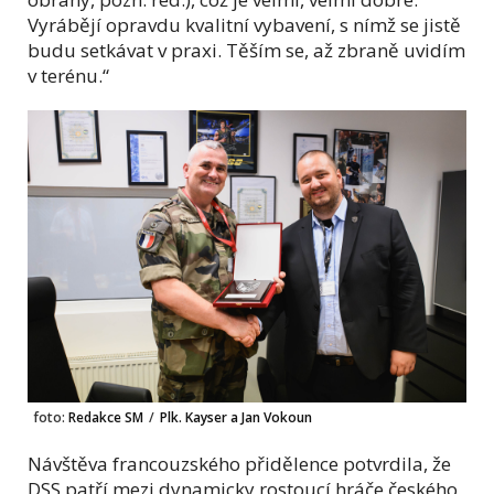
Vyrábějí opravdu kvalitní vybavení, s nímž se jistě
budu setkávat v praxi. Těším se, až zbraně uvidím
v terénu.“
foto:
Redakce SM
/
Plk. Kayser a Jan Vokoun
Návštěva francouzského přidělence potvrdila, že
DSS patří mezi dynamicky rostoucí hráče českého