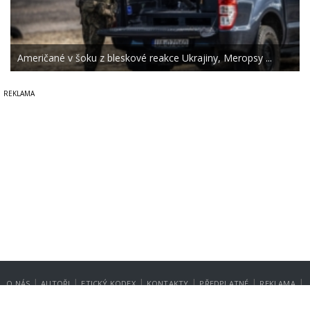
Američané v šoku z bleskové reakce Ukrajiny, Meropsy ...
|
|
|
|
|
|
O NÁS
AUTOŘI
ETICKÝ KODEX
KONTAKTY
PŘEDPLATNÉ
REKLAMA
GDPR