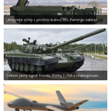
Ukrajinské střely s plochou dráhou letu Flamingo nabírají ...
Celkem jasný signál Kremlu, fronty T-72A u Uralvagonzav...