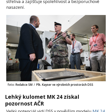
střeliva a zajišťuje spolehlivost a bezporuchové
nasazení.
foto:
Redakce SM
/
Plk. Kayser ve výrobních prostorách DSS
Lehký kulomet MK 24 získal
pozornost AČR
Velký potenciál vidí DSS v novějším modelu
MK 24