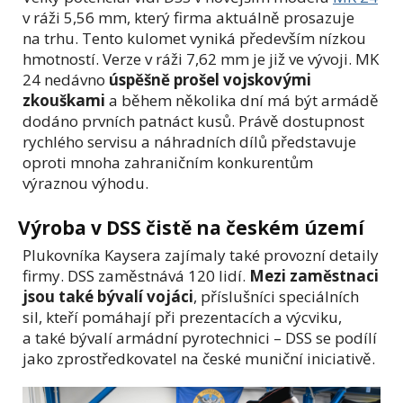
v ráži 5,56 mm, který firma aktuálně prosazuje
na trhu. Tento kulomet vyniká především nízkou
hmotností. Verze v ráži 7,62 mm je již ve vývoji. MK
24 nedávno
úspěšně prošel vojskovými
zkouškami
a během několika dní má být armádě
dodáno prvních patnáct kusů. Právě dostupnost
rychlého servisu a náhradních dílů představuje
oproti mnoha zahraničním konkurentům
výraznou výhodu.
Výroba v DSS čistě na českém území
Plukovníka Kaysera zajímaly také provozní detaily
firmy. DSS zaměstnává 120 lidí.
Mezi zaměstnaci
jsou také bývalí vojáci
, příslušníci speciálních
sil, kteří pomáhají při prezentacích a výcviku,
a také bývalí armádní pyrotechnici – DSS se podílí
jako zprostředkovatel na české muniční iniciativě.