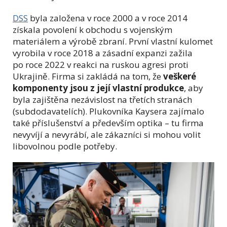
DSS
byla založena v roce 2000 a v roce 2014
získala povolení k obchodu s vojenským
materiálem a výrobě zbraní. První vlastní kulomet
vyrobila v roce 2018 a zásadní expanzi zažila
po roce 2022 v reakci na ruskou agresi proti
Ukrajině. Firma si zakládá na tom, že
veškeré
komponenty jsou z její vlastní produkce
, aby
byla zajištěna nezávislost na třetích stranách
(subdodavatelích). Plukovníka Kaysera zajímalo
také příslušenství a především optika – tu firma
nevyvíjí a nevyrábí, ale zákazníci si mohou volit
libovolnou podle potřeby.