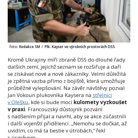
foto:
Redakce SM
/
Plk. Kayser ve výrobních prostorách DSS
Kromě Ukrajiny míří zbraně DSS do dlouhé řady
dalších zemí, jejichž seznam se rozšiřuje a daří
se získávat nové a nové zákazníky. Velmi důležitá
je zpětná vazba přímo z bojiště, která umožňuje
průběžné vylepšování. Na závěr návštěvy pozval
Jan Vokoun plukovníka Kaysera na
střelnici
v Olešku
, kde si bude moci
kulomety vyzkoušet
v praxi
. Francouzský důstojník pozvání
s nadšením přijal a navrhl, aby se akce zúčastnili
i další vojenští přidělenci. „Nemohu se dočkat, až
uvidím, co má ta bestie v útrobách,“ řekl
s úsměvem.