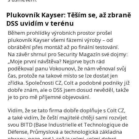
Plukovník Kayser: Těším se, až zbraně
DSS uvidím v terénu
Během prohlídky výrobních prostor prošel
plukovník Kayser všemi fázemi výroby – od
obrábění přes montáž až po finální testování.
Na závěr shrnul pro Security Magazín své dojmy:
„Moje první návštěva? Nejprve bych rád
poděkoval panu Vokounovi, že nám věnoval svůj
čas, protože na takové místo se lze dostat jen
zřídka. Společnosti CZ, Colt a podobné podniky již
dobře znám, ale o DSS jsem dosud nevěděl, takže
je to pro mě příjemné objevování.
Vidím, že se tato firma dobře doplňuje s Colt CZ,
a také vidím, že čeští majitelé chtějí sami rozvíjet
svou BITD (Base Industrielle et Technologique de
Défense, Průmyslová a technologická základna
obrany, pozn. red.), což je velmi, velmi dobré.