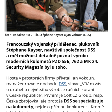
foto:
Redakce SM
/
Plk. Stéphane Kayser a Jan Vokoun (DSS)
Francouzský vojenský přidělenec, plukovník
Stéphane Kayser, navštívil společnost DSS
a měl možnost detailně poznat výrobu
moderních kulometů PZD 556, 762 a MK 24.
Security Magazín byl u toho.
Hosta v prostorách firmy přivítal Jan Vokoun,
manažer rozvoje obchodu
DSS
, slovy: „Vítám vás
u druhého největšího výrobce ručních zbraní
v České republice“. Prvním je Colt CZ Group, resp.
Česká zbrojovka, ale protože
DSS se specializuje
na kulomety
, nejde o přímou konkurenci. Kromě