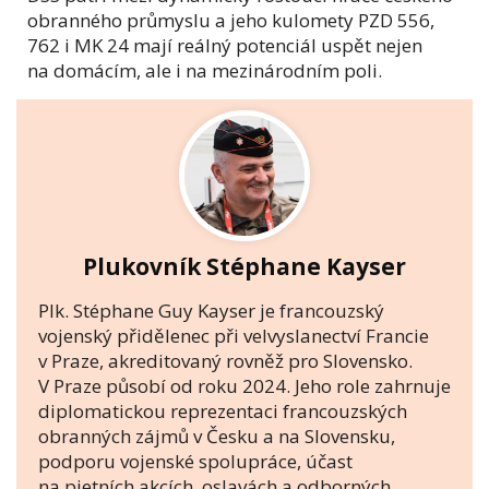
obranného průmyslu a jeho kulomety PZD 556,
762 i MK 24 mají reálný potenciál uspět nejen
na domácím, ale i na mezinárodním poli.
Plukovník Stéphane Kayser
Plk. Stéphane Guy Kayser je francouzský
vojenský přidělenec při velvyslanectví Francie
v Praze, akreditovaný rovněž pro Slovensko.
V Praze působí od roku 2024. Jeho role zahrnuje
diplomatickou reprezentaci francouzských
obranných zájmů v Česku a na Slovensku,
podporu vojenské spolupráce, účast
na pietních akcích, oslavách a odborných