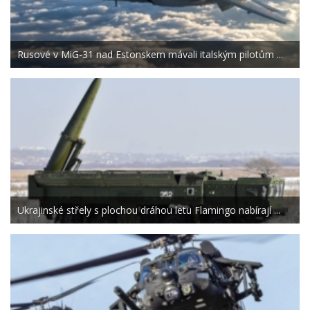
Rusové v MiG-31 nad Estonskem mávali italským pilotům ...
Ukrajinské střely s plochou dráhou letu Flamingo nabírají ...