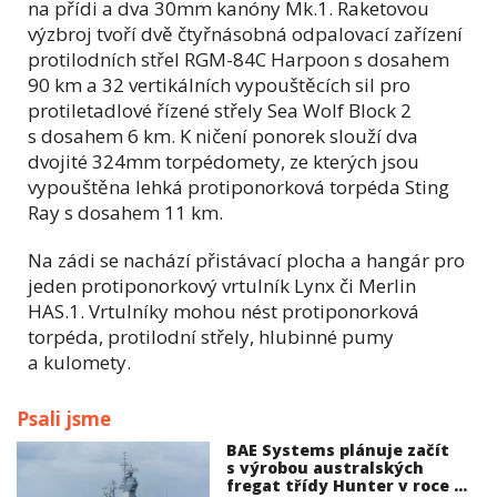
na přídi a dva 30mm kanóny Mk.1. Raketovou
výzbroj tvoří dvě čtyřnásobná odpalovací zařízení
protilodních střel RGM-84C Harpoon s dosahem
90 km a 32 vertikálních vypouštěcích sil pro
protiletadlové řízené střely Sea Wolf Block 2
s dosahem 6 km. K ničení ponorek slouží dva
dvojité 324mm torpédomety, ze kterých jsou
vypouštěna lehká protiponorková torpéda Sting
Ray s dosahem 11 km.
Na zádi se nachází přistávací plocha a hangár pro
jeden protiponorkový vrtulník Lynx či Merlin
HAS.1. Vrtulníky mohou nést protiponorková
torpéda, protilodní střely, hlubinné pumy
a kulomety.
Psali jsme
BAE Systems plánuje začít
s výrobou australských
fregat třídy Hunter v roce ...