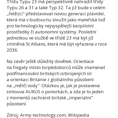
Třídu Typu 23 má perspektivně nahradit třídy
Typu 26 a 31 a také Typ 32. Ta již bude v celém
,,řetězci" představovat novou generaci plavidel,
která
má v budoucnu sloužit jako mateřská loď
pro technologicky nejvyspělejší bezpilotní
prostředky či autonomní systémy.
Poslední
jednotkou ve službě ve třídě 23 má být již
zmíněná St Albans, která má být vyřazena v roce
2036.
Na závěr ještě důležitý dovětek. Orientace
na fregaty místo torpédoborců může znamenat
podfinancování britských ozbrojených sil
a orientaci Británie z globálního působení
na ,,mělčí vody". Otázkou je, jak je postavena
smlouva AUKUS o ponorkách, a zda je to jeden
z momentů zachránit britské ,,imperiální"
působení.
Zdroj: Army-technology.com, Wikipedia