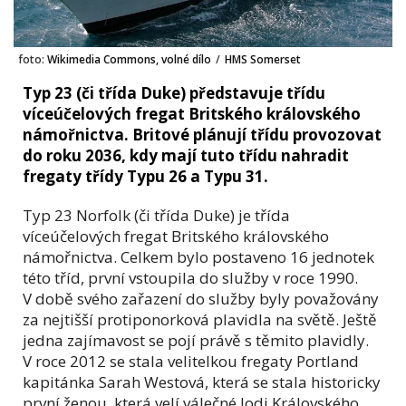
foto:
Wikimedia Commons, volné dílo
/
HMS Somerset
Typ 23 (či třída Duke) představuje třídu
víceúčelových fregat Britského královského
námořnictva. Britové plánují třídu provozovat
do roku 2036, kdy mají tuto třídu nahradit
fregaty třídy Typu 26 a Typu 31.
Typ 23 Norfolk (či třída Duke) je třída
víceúčelových fregat Britského královského
námořnictva. Celkem bylo postaveno 16 jednotek
této tříd, první vstoupila do služby v roce 1990.
V době svého zařazení do služby byly považovány
za nejtišší protiponorková plavidla na světě. Ještě
jedna zajímavost se pojí právě s těmito plavidly.
V roce 2012 se stala velitelkou fregaty Portland
kapitánka Sarah Westová, která se stala historicky
první ženou, která velí válečné lodi Královského