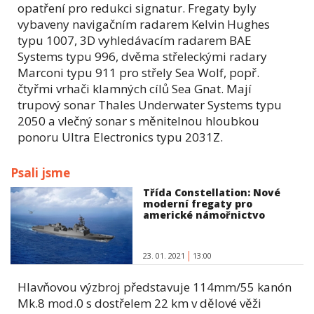
opatření pro redukci signatur. Fregaty byly
vybaveny navigačním radarem Kelvin Hughes
typu 1007, 3D vyhledávacím radarem BAE
Systems typu 996, dvěma střeleckými radary
Marconi typu 911 pro střely Sea Wolf, popř.
čtyřmi vrhači klamných cílů Sea Gnat. Mají
trupový sonar Thales Underwater Systems typu
2050 a vlečný sonar s měnitelnou hloubkou
ponoru Ultra Electronics typu 2031Z.
Psali jsme
Třída Constellation: Nové
moderní fregaty pro
americké námořnictvo
23. 01. 2021
13:00
Hlavňovou výzbroj představuje 114mm/55 kanón
Mk.8 mod.0 s dostřelem 22 km v dělové věži