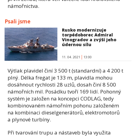
námořnictva.
Psali jsme
Rusko modernizuje
torpédoborec Admiral
Vinogradov a zvýší jeho
údernou sílu
11. 04. 2021
13:00
Výtlak plavidel činí 3 500 t (standardní) a 4 200 t
plný. Délka fregat je 133 m, plavidla mohou
dosáhnout rychlosti 28 uzlů, dosah činí 8 500
námořních mil. Posádku tvoří 169 lidí. Pohonný
systém je založen na koncepci CODLAG, tedy
kombinovaném námořním pohonu založeném
na kombinaci dieselgenerátorů, elektromotorů
a plynové turbíny.
Při tvarování trupu a nástaveb byla využita