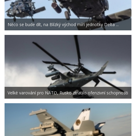
Něco se bude dít, na Blízký východ míří jednotky Delta ...
Velké varování pro NATO, Rusko ztratilo ofenzivní schopnosti