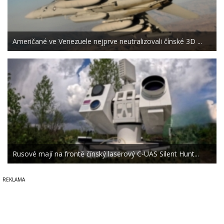
Američané ve Venezuele nejprve neutralizovali čínské 3D ...
Rusové mají na frontě čínský laserový C-UAS Silent Hunt...