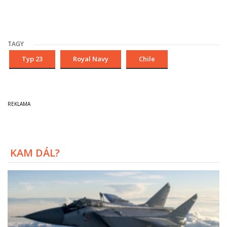
TAGY
Typ 23
Royal Navy
Chile
KAM DÁL?