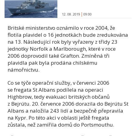
12. 08. 2019
09:00
Britské ministerstvo oznámilo v roce 2004, že
flotila plavidel o 16 jednotkách bude zredukována
na 13. Následující rok byly vyřazeny z třídy 23
jednotky Norfolk a Marlborough, které v roce
2006 doprovodil také Grafton. Zmíněná tři
plavidla pak byla prodána chilskému
námořnictvu.
Co se týče operační služby, v červenci 2006
se fregata St Albans podílela na operaci
Highbrow, tedy evakuaci britských občanů
z Bejrútu. 20. července 2006 dorazila do Bejrútu St
Albans a naložila 243 lidí a bezpečně přepravila
na Kypr. Po této akci v oblasti ještě fregata
zůstala, než zamířila domů do Portsmouthu.