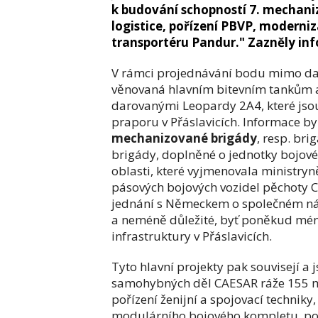
k budování schopností 7. mechani
logistice, pořízení PBVP, moderni
transportéru Pandur." Zazněly inf
V rámci projednávání bodu mimo da
věnovaná hlavním bitevním tankům 
darovanými Leopardy 2A4, které jsou 
praporu v Přáslavicích. Informace 
mechanizované brigády
, resp. br
brigády, doplněné o jednotky bojové 
oblasti, které vyjmenovala ministry
pásových bojových vozidel pěchoty CV
jednání s Německem o společném nák
a neméně důležité, byť poněkud méně
infrastruktury v Přáslavicích.
Tyto hlavní projekty pak souvisejí a 
samohybných děl CAESAR ráže 155 mm
pořízení ženijní a spojovací techniky,
modulárního bojového kompletu, poří