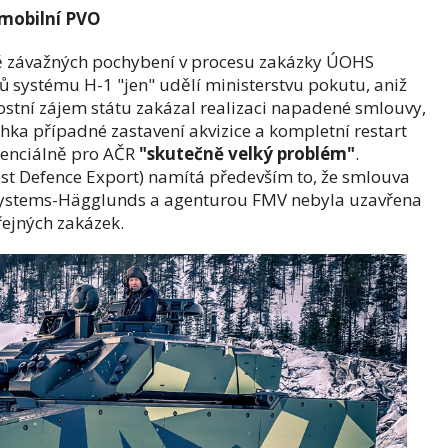
 mobilní PVO
padě závažných pochybení v procesu zakázky ÚOHS
ků systému H-1 "jen" udělí ministerstvu pokutu, aniž
tní zájem státu zakázal realizaci napadené smlouvy,
ehka případné zastavení akvizice a kompletní restart
tenciálně pro AČR
"skutečně velký problém"
.
st Defence Export) namítá především to, že smlouva
 Systems-Hägglunds a agenturou FMV nebyla uzavřena
ejných zakázek.