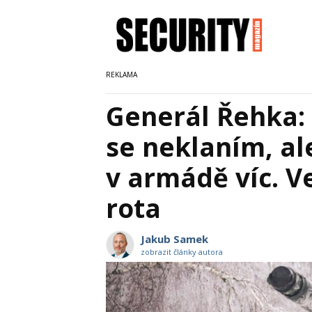
Generál Řehka:
se neklaním, ale
v armádě víc. V
rota
Jakub Samek
zobrazit články autora