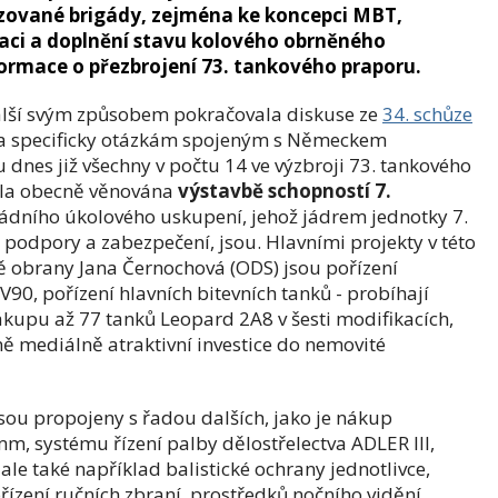
zované brigády, zejména ke koncepci MBT,
zaci a doplnění stavu kolového obrněného
ormace o přezbrojení 73. tankového praporu.
lší svým způsobem pokračovala diskuse ze
34. schůze
a specificky otázkám spojeným s Německem
dnes již všechny v počtu 14 ve výzbroji 73. tankového
byla obecně věnována
výstavbě schopností 7.
igádního úkolového uskupení, jehož jádrem jednotky 7.
podpory a zabezpečení, jsou. Hlavními projekty v této
ně obrany Jana Černochová (ODS) jsou pořízení
90, pořízení hlavních bitevních tanků - probíhají
upu až 77 tanků Leopard 2A8 v šesti modifikacích,
 mediálně atraktivní investice do nemovité
jsou propojeny s řadou dalších, jako je nákup
, systému řízení palby dělostřelectva ADLER III,
 ale také například balistické ochrany jednotlivce,
zení ručních zbraní, prostředků nočního vidění