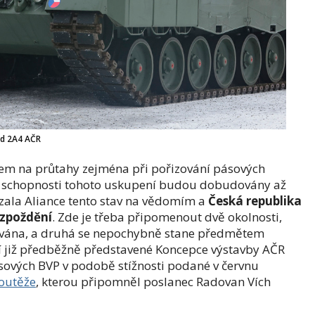
d 2A4 AČR
dem na průtahy zejména při pořizování pásových
že schopnosti tohoto uskupení budou dobudovány až
zala Aliance tento stav na vědomím a
Česká republika
 zpoždění
. Zde je třeba připomenout dvě okolnosti,
tována, a druhá se nepochybně stane předmětem
 již předběžně představené Koncepce výstavby AČR
ásových BVP v podobě stížnosti podané v červnu
outěže
, kterou připomněl poslanec Radovan Vích