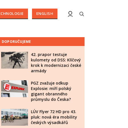
ECHNOLOGIE
ENGLISH
DOPORUČUJEME
42. prapor testuje
kulomety od DSS: Klíčový
krok k modernizaci české
armády
PGZ zvažuje odkup
Explosie: míří polský
gigant obranného
průmyslu do Česka?
LÚV Flyer 72 HD pro 43.
pluk: nová éra mobility
českých výsadkářů