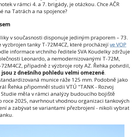
otek v rámci 4. a 7. brigády, je otázkou. Chce AČR
é na Tatrách a na spojence?
osem
iky v současnosti disponuje jediným praporem – 73.
e vyzbrojen tanky T-72M4CZ, které procházejí
ve VOP
dle informace vrchního ředitele SVA Koudelky zdržuje
olečnosti Leonardo, a nemodernizovanými T-72M,
72M4CZ, případně z výzbroje roty AZ. Řehka potvrdil,
 jsou z dnešního pohledu velmi omezené
.
standardizovaná munice ráže 125 mm. Podobně jako
rál Řehka připomněl studii VTÚ "TANK - Rozvoj
 Studie měla v rámci analýzy budoucího bojiště
o roce 2025, navrhnout vhodnou organizaci tankových
í a zabývat se variantami přezbrojení - nikoli vybrat
tanku.