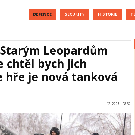
DEFENCE
SECURITY
HISTORIE
T
 Starým Leopardům
 chtěl bych jich
e hře je nová tanková
11. 12. 2023
08:30