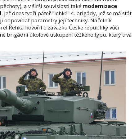
choty), a v širší souvislosti také
modernizace
I
, jež dnes tvoří páteř "lehké" 4. brigády, jež se má stát
í odpovídat parametry její techniky. Náčelník
rel Řehka hovořil o závazku České republiky vůči
é brigádní úkolové uskupení těžkého typu, který trvá