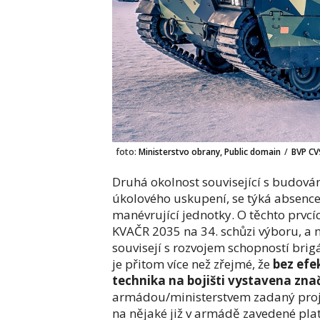
foto:
Ministerstvo obrany, Public domain
/
BVP CV
Druhá okolnost související s budová
úkolového uskupení, se týká absenc
manévrující jednotky. O těchto prvcí
KVAČR 2035 na 34. schůzi výboru, a 
souvisejí s rozvojem schopností bri
je přitom více než zřejmé, že
bez efe
technika na bojišti vystavena zn
armádou/ministerstvem zadaný proje
na nějaké již v armádě zavedené pla