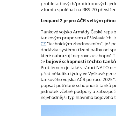
protiletadlových/protidronových jedn
v tomto spoléhat na RBS-70 převážen
Leopard 2 je pro AČR velkým přín
Tankové vojsko Armády České republ
tankovým praporem v Přáslavicích. J
CZ
"technickým zhodnocením", jež po
dodávka systému řízení palby od sp
které nahrazují neprovozuschopné T-
že
bojové schopnosti těchto tanků
Problémem je také v rámci NATO ne
před několika týdny ve Vyškově gene
tankového vojska AČR po roce 2025".
popsat potřebné schopnosti tanků p
jednotek včetně podpory a zabezpečen
nejvhodnější typ hlavního bojového 