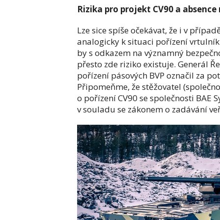
Rizika pro projekt CV90 a absence
Lze sice spíše očekávat, že i v pří
analogicky k situaci pořízení vrtulní
by s odkazem na významný bezpečnos
přesto zde riziko existuje. Generál Ř
pořízení pásových BVP označil za po
Připomeňme, že stěžovatel (společno
o pořízení CV90 se společnosti BAE
v souladu se zákonem o zadávání veř