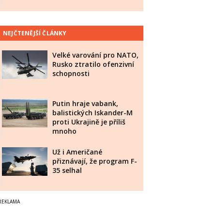
NEJČTENĚJŠÍ ČLÁNKY
Velké varování pro NATO,
Rusko ztratilo ofenzivní
schopnosti
Putin hraje vabank,
balistických Iskander-M
proti Ukrajině je příliš
mnoho
Už i Američané
přiznávají, že program F-
35 selhal