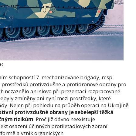
90
ním schopností 7. mechanizované brigády, resp.
e prostředků protivzdušné a protidronové obrany pro
ch nezaznělo ani slovo při prezentaci rozpracované
nebyly zmíněny ani nyní mezi prostředky, které
gády. Nejen při pohledu na průběh operací na Ukrajině
ktivní protivzdušné obrany je sebelepší těžká
ačným rizikům
. Proč již dávno neexistuje
kt osazení účinných protiletadlových zbraní
tformě a vznik organických