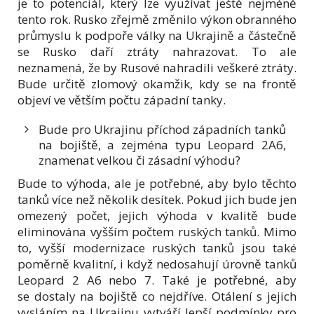
je to potenciál, který lze využívat ještě nejméně
tento rok. Rusko zřejmě změnilo výkon obranného
průmyslu k podpoře války na Ukrajině a částečně
se Rusko daří ztráty nahrazovat. To ale
neznamená, že by Rusové nahradili veškeré ztráty.
Bude určitě zlomový okamžik, kdy se na frontě
objeví ve větším počtu západní tanky.
Bude pro Ukrajinu příchod západních tanků
na bojiště, a zejména typu Leopard 2A6,
znamenat velkou či zásadní výhodu?
Bude to výhoda, ale je potřebné, aby bylo těchto
tanků více než několik desítek. Pokud jich bude jen
omezený počet, jejich výhoda v kvalitě bude
eliminována vyšším počtem ruských tanků. Mimo
to, vyšší modernizace ruských tanků jsou také
poměrně kvalitní, i když nedosahují úrovně tanků
Leopard 2 A6 nebo 7. Také je potřebné, aby
se dostaly na bojiště co nejdříve. Otálení s jejich
vysláním na Ukrajinu vytváří lepší podmínky pro