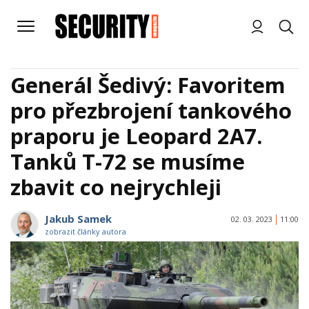
Generál Šedivý: Favoritem
pro přezbrojení tankového
praporu je Leopard 2A7.
Tanků T-72 se musíme
zbavit co nejrychleji
Jakub Samek
02. 03. 2023
11:00
zobrazit články autora