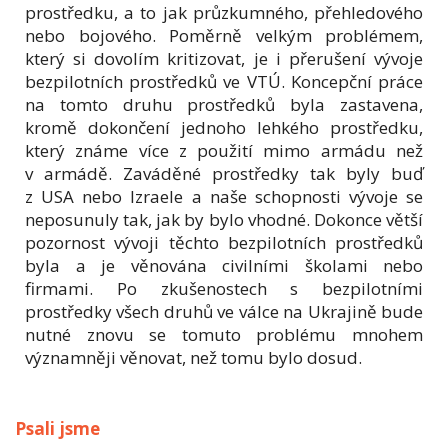
prostředku, a to jak průzkumného, přehledového
nebo bojového. Poměrně velkým problémem,
který si dovolím kritizovat, je i přerušení vývoje
bezpilotních prostředků ve VTÚ. Koncepční práce
na tomto druhu prostředků byla zastavena,
kromě dokončení jednoho lehkého prostředku,
který známe více z použití mimo armádu než
v armádě. Zaváděné prostředky tak byly buď
z USA nebo Izraele a naše schopnosti vývoje se
neposunuly tak, jak by bylo vhodné. Dokonce větší
pozornost vývoji těchto bezpilotních prostředků
byla a je věnována civilními školami nebo
firmami. Po zkušenostech s bezpilotními
prostředky všech druhů ve válce na Ukrajině bude
nutné znovu se tomuto problému mnohem
významněji věnovat, než tomu bylo dosud.
Psali jsme