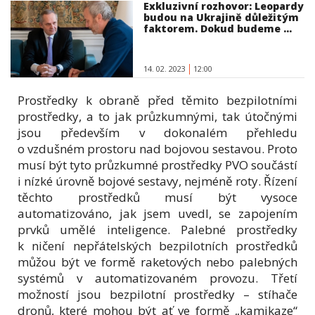
Exkluzivní rozhovor: Leopardy
budou na Ukrajině důležitým
faktorem. Dokud budeme ...
14. 02. 2023
12:00
Prostředky k obraně před těmito bezpilotními
prostředky, a to jak průzkumnými, tak útočnými
jsou především v dokonalém přehledu
o vzdušném prostoru nad bojovou sestavou. Proto
musí být tyto průzkumné prostředky PVO součástí
i nízké úrovně bojové sestavy, nejméně roty. Řízení
těchto prostředků musí být vysoce
automatizováno, jak jsem uvedl, se zapojením
prvků umělé inteligence. Palebné prostředky
k ničení nepřátelských bezpilotních prostředků
můžou být ve formě raketových nebo palebných
systémů v automatizovaném provozu. Třetí
možností jsou bezpilotní prostředky – stíhače
dronů, které mohou být ať ve formě „kamikaze“