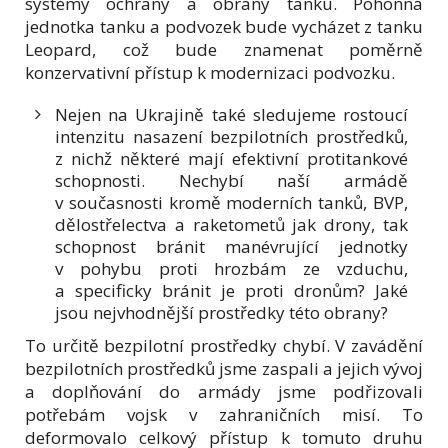
systémy ochrany a obrany tanku. Pohonná
jednotka tanku a podvozek bude vycházet z tanku
Leopard, což bude znamenat poměrně
konzervativní přístup k modernizaci podvozku.
Nejen na Ukrajině také sledujeme rostoucí
intenzitu nasazení bezpilotních prostředků,
z nichž některé mají efektivní protitankové
schopnosti. Nechybí naší armádě
v současnosti kromě moderních tanků, BVP,
dělostřelectva a raketometů jak drony, tak
schopnost bránit manévrující jednotky
v pohybu proti hrozbám ze vzduchu,
a specificky bránit je proti dronům? Jaké
jsou nejvhodnější prostředky této obrany?
To určitě bezpilotní prostředky chybí. V zavádění
bezpilotních prostředků jsme zaspali a jejich vývoj
a doplňování do armády jsme podřizovali
potřebám vojsk v zahraničních misí. To
deformovalo celkový přístup k tomuto druhu