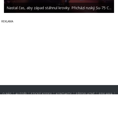
Nastal čas, aby západ stáhnul krovky. Přichází ruský Su-75 C...
|
|
|
|
|
|
O NÁS
AUTOŘI
ETICKÝ KODEX
KONTAKTY
PŘEDPLATNÉ
REKLAMA
GDPR
NASTAVENÍ SOUKROMÍ
Copyright © 2014-2026
SecurityMagazin.cz