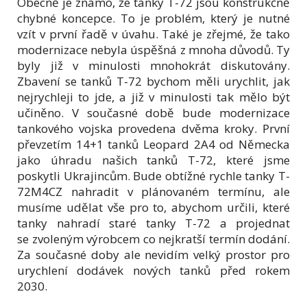
Obecně je známo, že tanky T-72 jsou konstrukčně
chybné koncepce. To je problém, který je nutné
vzít v první řadě v úvahu. Také je zřejmé, že tako
modernizace nebyla úspěšná z mnoha důvodů. Ty
byly již v minulosti mnohokrát diskutovány.
Zbavení se tanků T-72 bychom měli urychlit, jak
nejrychleji to jde, a již v minulosti tak mělo být
učiněno. V současné době bude modernizace
tankového vojska provedena dvěma kroky. První
převzetím 14+1 tanků Leopard 2A4 od Německa
jako úhradu našich tanků T-72, které jsme
poskytli Ukrajincům. Bude obtížné rychle tanky T-
72M4CZ nahradit v plánovaném termínu, ale
musíme udělat vše pro to, abychom určili, které
tanky nahradí staré tanky T-72 a projednat
se zvoleným výrobcem co nejkratší termín dodání.
Za současné doby ale nevidím velký prostor pro
urychlení dodávek nových tanků před rokem
2030.