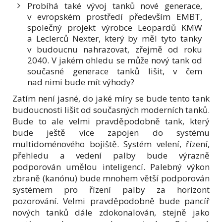
Probíhá také vývoj tanků nové generace,
v evropském prostředí především EMBT,
společný projekt výrobce Leopardů KMW
a Leclerců Nexter, který by měl tyto tanky
v budoucnu nahrazovat, zřejmě od roku
2040. V jakém ohledu se může nový tank od
současné generace tanků lišit, v čem
nad nimi bude mít výhody?
Zatím není jasné, do jaké míry se bude tento tank
budoucnosti lišit od současných moderních tanků.
Bude to ale velmi pravděpodobně tank, který
bude ještě více zapojen do systému
multidoménového bojiště. Systém velení, řízení,
přehledu a vedení palby bude výrazně
podporován umělou inteligencí. Palebný výkon
zbraně (kanónu) bude mnohem větší podporován
systémem pro řízení palby za horizont
pozorování. Velmi pravděpodobně bude pancíř
nových tanků dále zdokonalován, stejně jako