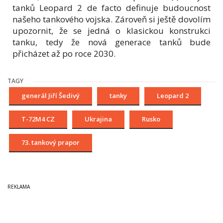
tanků Leopard 2 de facto definuje budoucnost
našeho tankového vojska. Zároveň si ještě dovolím
upozornit, že se jedná o klasickou konstrukci
tanku, tedy že nová generace tanků bude
přicházet až po roce 2030.
TAGY
generál Jiří Šedivý
tanky
Leopard 2
T-72M4 CZ
Ukrajina
Rusko
73. tankový prapor