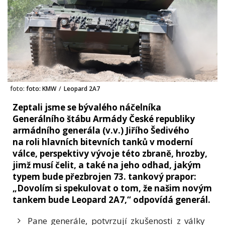
foto:
foto: KMW
/
Leopard 2A7
Zeptali jsme se bývalého náčelníka
Generálního štábu Armády České republiky
armádního generála (v.v.) Jiřího Šedivého
na roli hlavních bitevních tanků v moderní
válce, perspektivy vývoje této zbraně, hrozby,
jimž musí čelit, a také na jeho odhad, jakým
typem bude přezbrojen 73. tankový prapor:
„Dovolím si spekulovat o tom, že našim novým
tankem bude Leopard 2A7,“ odpovídá generál.
Pane generále, potvrzují zkušenosti z války