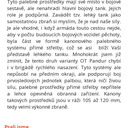
Tyto palebné prostředky mají své místo v bojové
sestavě, ale nenahradí hlavní bojový tank. Jejich
role je podpůrná. Zavádět tzv. lehký tank jako
samostatnou zbraň si myslím, že je nad naše síly.
Je ale vhodné, i když armáda touto cestou nejde,
aby v počtu budoucích bojových vozidel pěchoty,
byla část ve formě kanonového palebného
systému přímé střelby, což se asi blíží Vaší
představě lehkého tanku. Mnohokrát jsem již
zmínit, že tento druh varianty OT Pandur chybí
i v brigádě rychlého nasazení. Tyto systémy ale
nepůsobí na předním okraji, ale podporují boj
prvosledových jednotek palbou, která ničí živou
sílu, palebné prostředky přímé střelby nepřítele
a lehce opevněná obranná zařízení. Kanony
takových prostředků jsou v ráži 105 až 120 mm,
tedy velmi výkonné zbraně.
Psali jsme