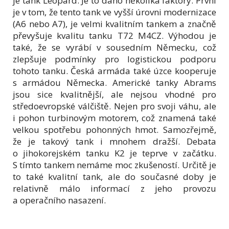
je tank Leopard. Je to dáno několika faktory. První
je v tom, že tento tank ve vyšší úrovni modernizace
(A6 nebo A7), je velmi kvalitním tankem a značně
převyšuje kvalitu tanku T72 M4CZ. Výhodou je
také, že se vyrábí v sousedním Německu, což
zlepšuje podmínky pro logistickou podporu
tohoto tanku. Česká armáda také úzce kooperuje
s armádou Německa. Americké tanky Abrams
jsou sice kvalitnější, ale nejsou vhodné pro
středoevropské válčiště. Nejen pro svoji váhu, ale
i pohon turbinovým motorem, což znamená také
velkou spotřebu pohonných hmot. Samozřejmě,
že je takový tank i mnohem dražší. Debata
o jihokorejském tanku K2 je teprve v začátku.
S tímto tankem nemáme moc zkušeností. Určitě je
to také kvalitní tank, ale do současné doby je
relativně málo informací z jeho provozu
a operačního nasazení.