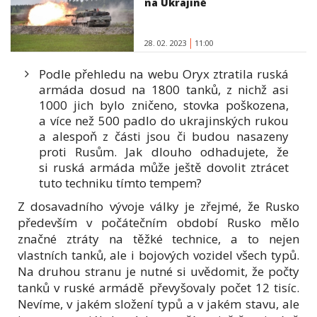
na Ukrajině
28. 02. 2023
11:00
Podle přehledu na webu Oryx ztratila ruská
armáda dosud na 1800 tanků, z nichž asi
1000 jich bylo zničeno, stovka poškozena,
a více než 500 padlo do ukrajinských rukou
a alespoň z části jsou či budou nasazeny
proti Rusům. Jak dlouho odhadujete, že
si ruská armáda může ještě dovolit ztrácet
tuto techniku tímto tempem?
Z dosavadního vývoje války je zřejmé, že Rusko
především v počátečním období Rusko mělo
značné ztráty na těžké technice, a to nejen
vlastních tanků, ale i bojových vozidel všech typů.
Na druhou stranu je nutné si uvědomit, že počty
tanků v ruské armádě převyšovaly počet 12 tisíc.
Nevíme, v jakém složení typů a v jakém stavu, ale