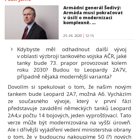
Armádní generál Šedivý:
Armáda musí pokračovat
v úsilí o modernizaci
komplexně. ...
25. 06. 2020
12:15
Kdybyste měl odhadnout další vývoj
v oblasti výzbroji tankového vojska AČR, jaké
tanky bude 73. prapor provozovat kolem
roku 2030? Budou to Leopardy 2A7V,
případně nějaká modernější varianta?
Dovolím si spekulovat o tom, že našim novým
tankem bude Leopard 2A7, možná A6. Vycházím
ze současného vývoje, který v první fázi
představuje zavádění německých tanků Leopard
2A4,v počtu 14 bojových, jeden vyprošťovací. Tato
verze může být modernizována na vyšší úroveň.
Ale i dřívější vyjádření vedení ministerstva obrany
o tom, že v budoucnu nakoupíme 50 (?) nových