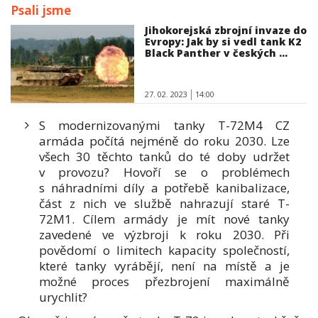
Psali jsme
Jihokorejská zbrojní invaze do
Evropy: Jak by si vedl tank K2
Black Panther v českých ...
27. 02. 2023
14:00
S modernizovanými tanky T-72M4 CZ
armáda počítá nejméně do roku 2030. Lze
všech 30 těchto tanků do té doby udržet
v provozu? Hovoří se o problémech
s náhradními díly a potřebě kanibalizace,
část z nich ve službě nahrazují staré T-
72M1. Cílem armády je mít nové tanky
zavedené ve výzbroji k roku 2030. Při
povědomí o limitech kapacity společností,
které tanky vyrábějí, není na místě a je
možné proces přezbrojení maximálně
urychlit?