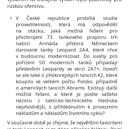
ruskou ofenzívu.
V České republice probíhá studie
proveditelnosti, která má odpovědět
na otázku, jaká možná řešení pro
přezbrojení 73. tankového praporu trh
nabízí. Armáda přebírá Německem
darované tanky Leopard 2A4, které chce
v budoucnu modernizovat. Do úvahy pro
pořízení 50 moderních tanků připadají
především Leopardy ve verzi 2A7+, hovoří
se ale také o jihokorejských tancích K2, které
koupilo ve velkém počtu Polsko, případně
o amerických tancích Abrams. Existují další
možná řešení, a které je podle vašeho
názoru z takticko-technického hlediska
nejvhodnější, s přihlédnutím k provozním
nákladům a nákladům životního cyklu?
V současné době je zřejmé, že největším favoritem