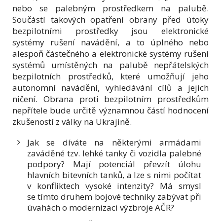
nebo se palebným prostředkem na palubě.
Součástí takových opatření obrany před útoky
bezpilotními prostředky jsou elektronické
systémy rušení navádění, a to úplného nebo
alespoň částečného a elektronické systémy rušení
systémů umístěných na palubě nepřátelských
bezpilotních prostředků, které umožňují jeho
autonomní navádění, vyhledávání cílů a jejich
ničení. Obrana proti bezpilotním prostředkům
nepřítele bude určitě významnou částí hodnocení
zkušeností z války na Ukrajině.
Jak se díváte na některými armádami
zaváděné tzv. lehké tanky či vozidla palebné
podpory? Mají potenciál převzít úlohu
hlavních bitevních tanků, a lze s nimi počítat
v konfliktech vysoké intenzity? Má smysl
se tímto druhem bojové techniky zabývat při
úvahách o modernizaci výzbroje AČR?