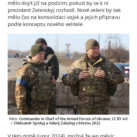
mělo dojít již na podzim, pokud by se k ní
prezident Zelenskyj rozhodl. Nové velení by tak
mělo čas na konsolidaci vojsk a jejich přípravu
podle konceptu nového velitele.
foto:
Commander in Chief of the Armed Forces of Ukraine, CC BY 4.0
/
Oleksandr Syrskyj a Valerij Zalužnyj v březnu 2022
V této době (únor 2024), možná že jen měsíc