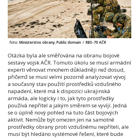
foto:
Ministerstvo obrany, Public domain
/
RBS-70 AČR
Otázka byla ale směřována na obranu bojové
sestavy vojsk AČR. Tomuto úkolu se musí armádní
experti věnovat mnohem důkladněji než dosud,
přičemž se musí velmi pozorně analyzovat vývoj
a současný stav použití prostředků vzdušného
napadení, které má k dispozici ukrajinská
armáda, ale logicky i to, jak tyto prostředky
používá nepřítel a jakým směrem se vyvíjí. Jedná
se o úplně nový pohled na tuto část bojových
aktivit. Nemůže být omezen jen na samotné
prostředky obrany proti vzdušnému nepříteli, ale
musí být hledáno systémové řešení, které bude