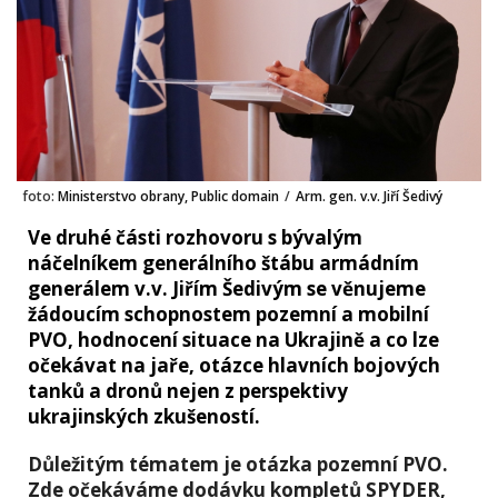
foto:
Ministerstvo obrany, Public domain
/
Arm. gen. v.v. Jiří Šedivý
Ve druhé části rozhovoru s bývalým
náčelníkem generálního štábu armádním
generálem v.v. Jiřím Šedivým se věnujeme
žádoucím schopnostem pozemní a mobilní
PVO, hodnocení situace na Ukrajině a co lze
očekávat na jaře, otázce hlavních bojových
tanků a dronů nejen z perspektivy
ukrajinských zkušeností.
Důležitým tématem je otázka pozemní PVO.
Zde očekáváme dodávku kompletů SPYDER,