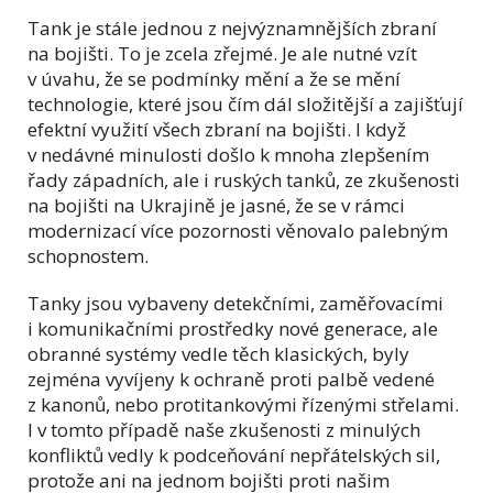
Tank je stále jednou z nejvýznamnějších zbraní
na bojišti. To je zcela zřejmé. Je ale nutné vzít
v úvahu, že se podmínky mění a že se mění
technologie, které jsou čím dál složitější a zajišťují
efektní využití všech zbraní na bojišti. I když
v nedávné minulosti došlo k mnoha zlepšením
řady západních, ale i ruských tanků, ze zkušenosti
na bojišti na Ukrajině je jasné, že se v rámci
modernizací více pozornosti věnovalo palebným
schopnostem.
Tanky jsou vybaveny detekčními, zaměřovacími
i komunikačními prostředky nové generace, ale
obranné systémy vedle těch klasických, byly
zejména vyvíjeny k ochraně proti palbě vedené
z kanonů, nebo protitankovými řízenými střelami.
I v tomto případě naše zkušenosti z minulých
konfliktů vedly k podceňování nepřátelských sil,
protože ani na jednom bojišti proti našim