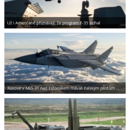
Už i Američané přiznávají, že program F-35 selhal
Rusové v MiG-31 nad Estonskem mávali italským pilotům ...