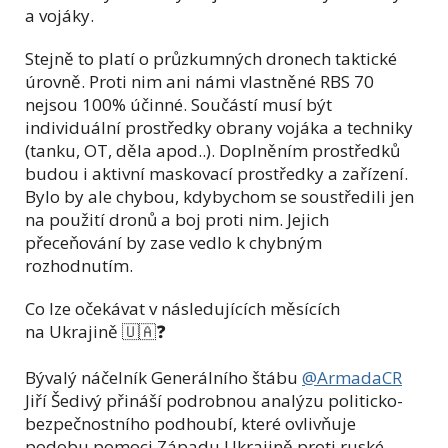
a vojáky.
Stejně to platí o průzkumných dronech taktické
úrovně. Proti nim ani námi vlastněné RBS 70
nejsou 100% účinné. Součástí musí být
individuální prostředky obrany vojáka a techniky
(tanku, OT, děla apod..). Doplněním prostředků
budou i aktivní maskovací prostředky a zařízení.
Bylo by ale chybou, kdybychom se soustředili jen
na použití dronů a boj proti nim. Jejich
přeceňování by zase vedlo k chybným
rozhodnutím.
Co lze očekávat v následujících měsících
na Ukrajině 🇺🇦❓
Bývalý náčelník Generálního štábu
@ArmadaCR
Jiří Šedivý přináší podrobnou analýzu politicko-
bezpečnostního podhoubí, které ovlivňuje
podobu pomoci Západu Ukrajině proti ruské