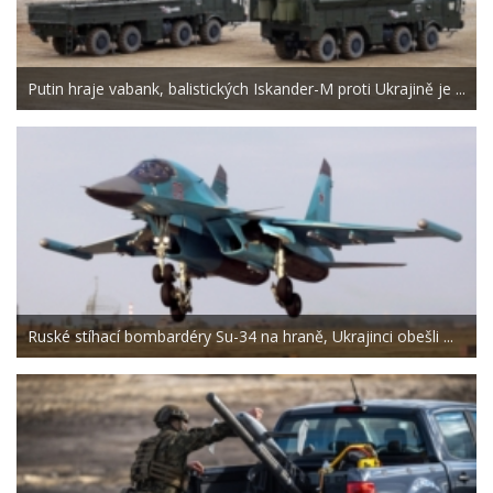
Putin hraje vabank, balistických Iskander-M proti Ukrajině je ...
Ruské stíhací bombardéry Su-34 na hraně, Ukrajinci obešli ...