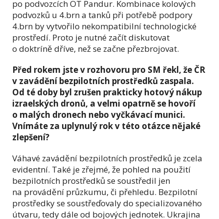
po podvozcích OT Pandur. Kombinace kolových
podvozků u 4.brn a tanků při potřebě podpory
4.brn by vytvořilo nekompatibilní technologické
prostředí. Proto je nutné začít diskutovat
o doktríně dříve, než se začne přezbrojovat.
Před rokem jste v rozhovoru pro SM řekl, že ČR
v zavádění bezpilotních prostředků zaspala.
Od té doby byl zrušen prakticky hotový nákup
izraelských dronů, a velmi opatrně se hovoří
o malých dronech nebo vyčkávací munici.
Vnímáte za uplynulý rok v této otázce nějaké
zlepšení?
Váhavé zavádění bezpilotních prostředků je zcela
evidentní. Také je zřejmé, že pohled na použití
bezpilotních prostředků se soustředil jen
na provádění průzkumu, či přehledu. Bezpilotní
prostředky se soustřeďovaly do specializovaného
útvaru, tedy dále od bojových jednotek. Ukrajina