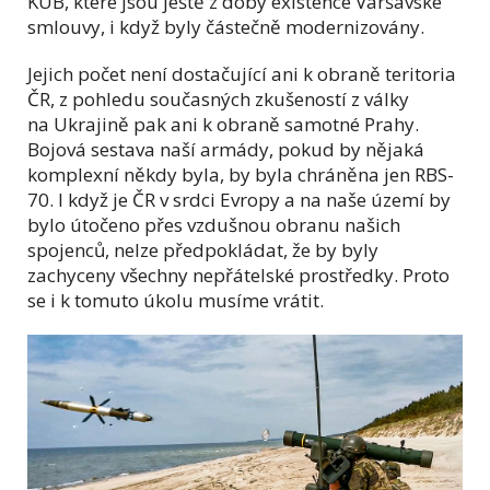
KUB, které jsou ještě z doby existence Varšavské
smlouvy, i když byly částečně modernizovány.
Jejich počet není dostačující ani k obraně teritoria
ČR, z pohledu současných zkušeností z války
na Ukrajině pak ani k obraně samotné Prahy.
Bojová sestava naší armády, pokud by nějaká
komplexní někdy byla, by byla chráněna jen RBS-
70. I když je ČR v srdci Evropy a na naše území by
bylo útočeno přes vzdušnou obranu našich
spojenců, nelze předpokládat, že by byly
zachyceny všechny nepřátelské prostředky. Proto
se i k tomuto úkolu musíme vrátit.