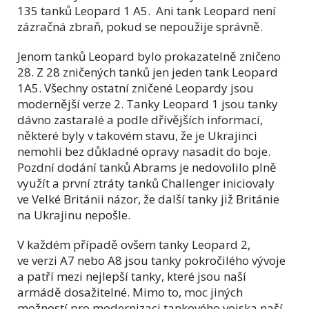
135 tanků Leopard 1 A5. Ani tank Leopard není
zázračná zbraň, pokud se nepoužije správně.
Jenom tanků Leopard bylo prokazatelně zničeno
28. Z 28 zničených tanků jen jeden tank Leopard
1A5. Všechny ostatní zničené Leopardy jsou
modernější verze 2. Tanky Leopard 1 jsou tanky
dávno zastaralé a podle dřívějších informací,
některé byly v takovém stavu, že je Ukrajinci
nemohli bez důkladné opravy nasadit do boje.
Pozdní dodání tanků Abrams je nedovolilo plně
využít a první ztráty tanků Challenger iniciovaly
ve Velké Británii názor, že další tanky již Británie
na Ukrajinu nepošle.
V každém případě ovšem tanky Leopard 2,
ve verzi A7 nebo A8 jsou tanky pokročilého vývoje
a patří mezi nejlepší tanky, které jsou naší
armádě dosažitelné. Mimo to, moc jiných
možností pro modernizaci tankového vojska naší