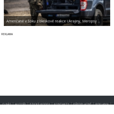
Američané v šoku z bleskové reakce Ukrajiny, Meropsy ...
|
|
|
|
|
|
O NÁS
AUTOŘI
ETICKÝ KODEX
KONTAKTY
PŘEDPLATNÉ
REKLAMA
GDPR