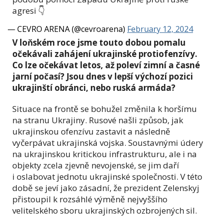
agresi 👇
— CEVRO ARENA (@cevroarena)
February 12, 2024
V loňském roce jsme touto dobou pomalu
očekávali zahájení ukrajinské protiofenzívy.
Co lze očekávat letos, až poleví zimní a časné
jarní počasí? Jsou dnes v lepší výchozí pozici
ukrajinští obránci, nebo ruská armáda?
Situace na frontě se bohužel změnila k horšímu
na stranu Ukrajiny. Rusové našli způsob, jak
ukrajinskou ofenzívu zastavit a následně
vyčerpávat ukrajinská vojska. Soustavnými údery
na ukrajinskou kritickou infrastrukturu, ale i na
objekty zcela zjevně nevojenské, se jim daří
i oslabovat jednotu ukrajinské společnosti. V této
době se jeví jako zásadní, že prezident Zelenskyj
přistoupil k rozsáhlé výměně nejvyššího
velitelského sboru ukrajinských ozbrojených sil.