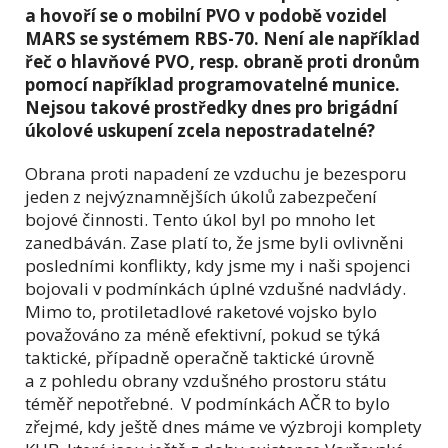
a hovoří se o mobilní PVO v podobě vozidel
MARS se systémem RBS-70. Není ale například
řeč o hlavňové PVO, resp. obraně proti dronům
pomocí například programovatelné munice.
Nejsou takové prostředky dnes pro brigádní
úkolové uskupení zcela nepostradatelné?
Obrana proti napadení ze vzduchu je bezesporu
jeden z nejvýznamnějších úkolů zabezpečení
bojové činnosti. Tento úkol byl po mnoho let
zanedbáván. Zase platí to, že jsme byli ovlivněni
posledními konflikty, kdy jsme my i naši spojenci
bojovali v podmínkách úplné vzdušné nadvlády.
Mimo to, protiletadlové raketové vojsko bylo
považováno za méně efektivní, pokud se týká
taktické, případně operačně taktické úrovně
a z pohledu obrany vzdušného prostoru státu
téměř nepotřebné. V podmínkách AČR to bylo
zřejmé, kdy ještě dnes máme ve výzbroji komplety