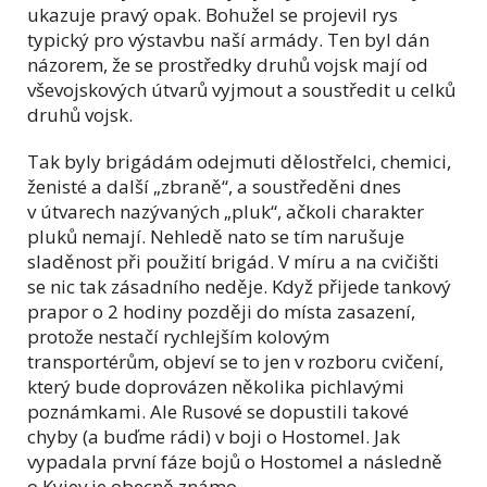
ukazuje pravý opak. Bohužel se projevil rys
typický pro výstavbu naší armády. Ten byl dán
názorem, že se prostředky druhů vojsk mají od
vševojskových útvarů vyjmout a soustředit u celků
druhů vojsk.
Tak byly brigádám odejmuti dělostřelci, chemici,
ženisté a další „zbraně“, a soustředěni dnes
v útvarech nazývaných „pluk“, ačkoli charakter
pluků nemají. Nehledě nato se tím narušuje
sladěnost při použití brigád. V míru a na cvičišti
se nic tak zásadního neděje. Když přijede tankový
prapor o 2 hodiny později do místa zasazení,
protože nestačí rychlejším kolovým
transportérům, objeví se to jen v rozboru cvičení,
který bude doprovázen několika pichlavými
poznámkami. Ale Rusové se dopustili takové
chyby (a buďme rádi) v boji o Hostomel. Jak
vypadala první fáze bojů o Hostomel a následně
o Kyjev je obecně známo.