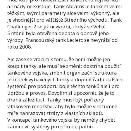
armády neexistuje. Tank Abrams je tankem velmi
těžkým, svými parametry sice velmi výkonný, ale
je vhodnější pro válčiště Středního východu. Tank
Challenger 2 se již nevyrábí, i když ve Velké
Británii byla otevřena debata o obnově jeho
výroby. Francouzský tank Leclerc se nevyrábí od
roku 2008.
Ale zase se vracím k tomu, že není možné jen
koupit tanky, ale musí se změnit doktrína použití
tankového vojska, změnit organizační struktura
jednotek vybavených tanky a doplnit řadu dalších
systémů pro podporu boje těchto tanků ale i pro
údržbu a provoz. Dovolím si upozornit, že je to
drahá záležitost. Tanky musí být pořízeny
v takovém množství, aby bylo možné v rozumné
míře nahrazovat ztráty z vlastních skladů.
V koncepci tankového vojska by neměly chybět
kanonové systémy pro přímou palbu