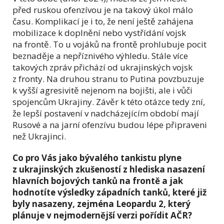
před ruskou ofenzívou je na takový úkol málo
času. Komplikací je i to, že není ještě zahájena
mobilizace k doplnění nebo vystřídání vojsk
na frontě. To u vojáků na frontě prohlubuje pocit
beznaděje a nepříznivého výhledu. Stále více
takových zpráv přichází od ukrajinských vojsk
z fronty. Na druhou stranu to Putina povzbuzuje
k vyšší agresivitě nejenom na bojišti, ale i vůči
spojencům Ukrajiny. Závěr k této otázce tedy zní,
že lepší postavení v nadcházejícím období mají
Rusové a na jarní ofenzívu budou lépe připraveni
než Ukrajinci.
Co pro Vás jako bývalého tankistu plyne
z ukrajinských zkušeností z hlediska nasazení
hlavních bojových tanků na frontě a jak
hodnotíte výsledky západních tanků, které již
byly nasazeny, zejména Leopardu 2, který
plánuje v nejmodernější verzi pořídit AČR?