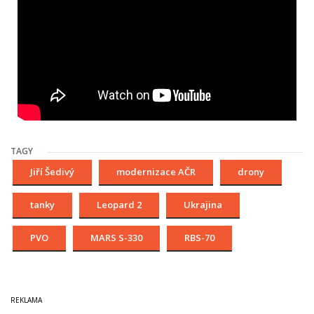
TAGY
Jiří Šedivý
modernizace AČR
drony
tanky
Leopard 2
Ukrajina
PVO
MARS S-330
RBS-70