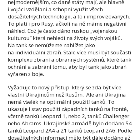
nejmodernějším, co dané státy mají, ale hlavně
i vojáci vzdělaní a schopní využít všech
dosažitelných technologií, a to i improvizovaných.
To platí i pro Rusy, ačkoli na ně máme negativní
náhled. Což je často dáno ruskou „vojenskou
kulturou“ která nehledí na životy svých vojáků.
Na tank se nemůžeme nahlížet jako
na individuální zbraň. Stále více musí být součástí
komplexu zbraní a obranných systémů, které tank
ochrání a zabrání tomu, aby byl tank jako zbraň
vyřazen z boje.
Vyžaduje to nový přístup, který se zdá být více
vlastní Ukrajincům než Rusům. Ale ani Ukrajina
nemá všelék na optimální použití tanků. To
ukazuje i stav použití západních tanků na frontě,
včetně tanků Leopard 1, nebo 2, tanků Challenger
nebo Abrams. Ukrajinské armádě bylo dodáno 54
tanků Leopard 2A4 a 21 tanků Leopard 2A6. Podle
dosažitelných informací mělo být dále dodáno až