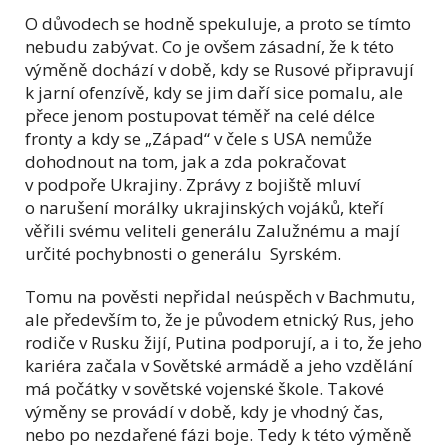
O důvodech se hodně spekuluje, a proto se tímto
nebudu zabývat. Co je ovšem zásadní, že k této
výměně dochází v době, kdy se Rusové připravují
k jarní ofenzívě, kdy se jim daří sice pomalu, ale
přece jenom postupovat téměř na celé délce
fronty a kdy se „Západ“ v čele s USA nemůže
dohodnout na tom, jak a zda pokračovat
v podpoře Ukrajiny. Zprávy z bojiště mluví
o narušení morálky ukrajinských vojáků, kteří
věřili svému veliteli generálu Zalužnému a mají
určité pochybnosti o generálu Syrském.
Tomu na pověsti nepřidal neúspěch v Bachmutu,
ale především to, že je původem etnický Rus, jeho
rodiče v Rusku žijí, Putina podporují, a i to, že jeho
kariéra začala v Sovětské armádě a jeho vzdělání
má počátky v sovětské vojenské škole. Takové
výměny se provádí v době, kdy je vhodný čas,
nebo po nezdařené fázi boje. Tedy k této výměně