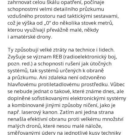
zahrnovat celou škálu opatření, počínaje
schopnostmi velmi detailního průzkumu
vzdušného prostoru nad taktickými sestavami,
což je výška od „0“ do několika stovek metrů,
kterou využívají převážně malé, někdy
i amatérské drony.
Ty způsobují velké ztráty na technice i lidech.
Zvyšuje se význam REB (radioelektronický boj,
pozn. red.) a schopnosti rušení jak útočných
systémů, tak systémů určených k obraně
a průzkumu. Ani zdaleka není odzvoněno
hlavňovému protiletadlovému prostředku. Vůbec
se nebude jednat o takové, které známe dnes, ale
doplněné sofistikovanými elektronickými systémy
a kombinované jinými způsoby ničení, jako je
např. laserový kanon. Zatím ani jedna strana
nenašla efektivní obranu proti velkému množství
malých dronů, které nesou malé nálože,
směřovanými údery na jednotlivé kusy techniky