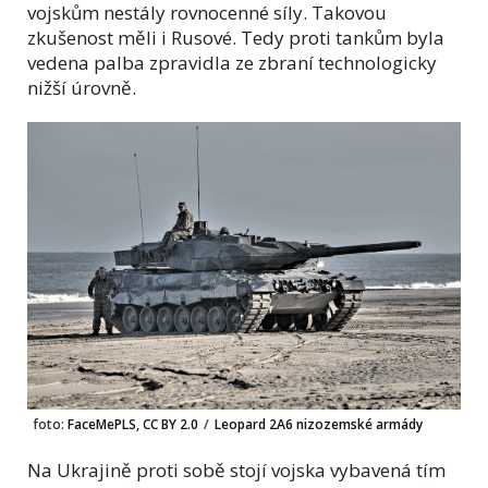
vojskům nestály rovnocenné síly. Takovou
zkušenost měli i Rusové. Tedy proti tankům byla
vedena palba zpravidla ze zbraní technologicky
nižší úrovně.
foto:
FaceMePLS, CC BY 2.0
/
Leopard 2A6 nizozemské armády
Na Ukrajině proti sobě stojí vojska vybavená tím