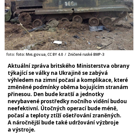
foto:
foto: Mvs.gov.ua, CC BY 4.0
/
Zničené ruské BMP-3
Aktuální zpráva britského Ministerstva obrany
týkající se války na Ukrajině se zabývá
výhledem na zimní počasí a komplikace, které
změněné podmínky oběma bojujícím stranám
přinesou. Den bude kratší a jednotky
nevybavené prostředky nočního vidění budou
neefektivní. Útočných operací bude méně,
počasí a teploty ztíží ošetřování zraněných.
A náročnější bude také udržování výzbroje
a výstroje.