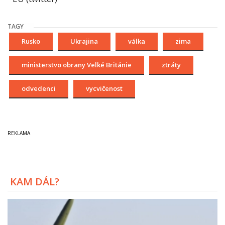
TAGY
Rusko
Ukrajina
válka
zima
ministerstvo obrany Velké Británie
ztráty
odvedenci
vycvičenost
KAM DÁL?