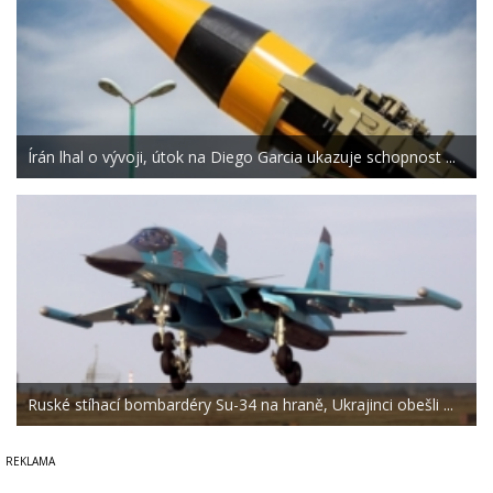
Írán lhal o vývoji, útok na Diego Garcia ukazuje schopnost ...
Ruské stíhací bombardéry Su-34 na hraně, Ukrajinci obešli ...