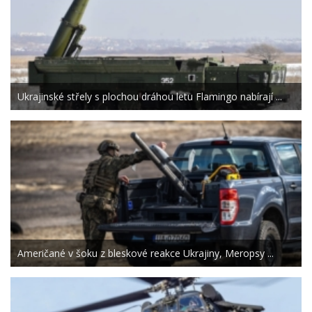
Ukrajinské střely s plochou dráhou letu Flamingo nabírají ...
Američané v šoku z bleskové reakce Ukrajiny, Meropsy ...