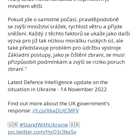
mnohem větší.
Pokud jde o samotné počasí, pravděpodobně
se zvýší množství srážek, rychlost větru a přijde
sněžení. Každý z těchto faktorů se ukáže jako další
výzva pro již tak nízkou morálku ruských sil, ale
také představuje problém pro údržbu výstroje.
Základní postupy, jako je čištění zbraní, se musí
přizpůsobit podmínkám a zvýší se riziko poruch
zbraní."
Latest Defence Intelligence update on the
situation in Ukraine - 14 November 2022
Find out more about the UK government's
response:
//t.co/XkaDUtCMFV
🇺🇦
#StandWithUkraine
🇺🇦
pic.twitter.com/HyQ3c9kxSv