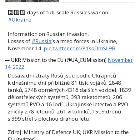
2️⃣6️⃣4️⃣ days of full-scale Russia’s war on
#Ukraine
.
Information on Russian invasion.
Losses of
#Russia
’s armed forces in Ukraine,
November 14.
pic.twitter.com/81soDmSL9B
— UKR Mission to the EU (@UA_EUMission)
November
14, 2022
Dosavadní ztráty Rusů jsou podle Ukrajinců
k dnešnímu dni přibližně 81 tisíc vojáků, 2848
tanků, 5748 obrněných 4316 dalších vozidel, 1839
dělostřeleckých systémů, 393 raketometů, 206
systémů PVO a 16 lodí. Ukrajinské letectvo a PVO
zničily 278 letounů, 261 vrtulníků, 1509 dronů
s 399 střel s plochou dráhou letu.
Zdroj: Ministry of Defence UK; UKR Mission to the
EU (twitter)