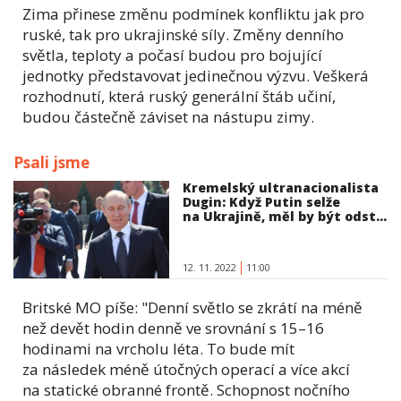
Zima přinese změnu podmínek konfliktu jak pro
ruské, tak pro ukrajinské síly. Změny denního
světla, teploty a počasí budou pro bojující
jednotky představovat jedinečnou výzvu. Veškerá
rozhodnutí, která ruský generální štáb učiní,
budou částečně záviset na nástupu zimy.
Psali jsme
Kremelský ultranacionalista
Dugin: Když Putin selže
na Ukrajině, měl by být odst...
12. 11. 2022
11:00
Britské MO píše: "Denní světlo se zkrátí na méně
než devět hodin denně ve srovnání s 15–16
hodinami na vrcholu léta. To bude mít
za následek méně útočných operací a více akcí
na statické obranné frontě. Schopnost nočního