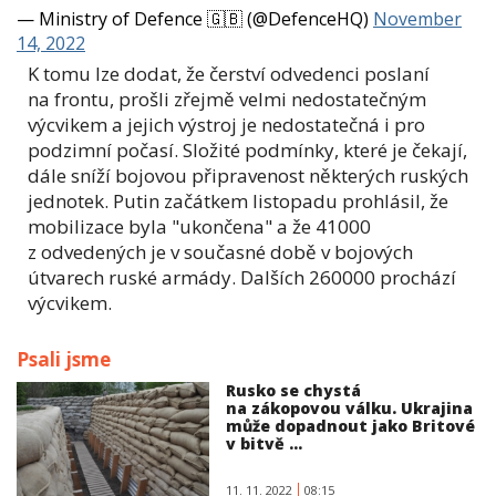
— Ministry of Defence 🇬🇧 (@DefenceHQ)
November
14, 2022
K tomu lze dodat, že čerství odvedenci poslaní
na frontu, prošli zřejmě velmi nedostatečným
výcvikem a jejich výstroj je nedostatečná i pro
podzimní počasí. Složité podmínky, které je čekají,
dále sníží bojovou připravenost některých ruských
jednotek. Putin začátkem listopadu prohlásil, že
mobilizace byla "ukončena" a že 41000
z odvedených je v současné době v bojových
útvarech ruské armády. Dalších 260000 prochází
výcvikem.
Psali jsme
Rusko se chystá
na zákopovou válku. Ukrajina
může dopadnout jako Britové
v bitvě ...
11. 11. 2022
08:15