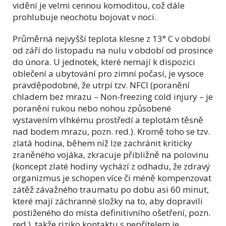
vidění je velmi cennou komoditou, což dále
prohlubuje neochotu bojovat v noci.
Průměrná nejvyšší teplota klesne z 13° C v období
od září do listopadu na nulu v období od prosince
do února. U jednotek, které nemají k dispozici
oblečení a ubytování pro zimní počasí, je vysoce
pravděpodobné, že utrpí tzv. NFCI (poranění
chladem bez mrazu – Non-freezing cold injury – je
poranění rukou nebo nohou způsobené
vystavením vlhkému prostředí a teplotám těsně
nad bodem mrazu, pozn. red.). Kromě toho se tzv.
zlatá hodina, během níž lze zachránit kriticky
zraněného vojáka, zkracuje přibližně na polovinu
(koncept zlaté hodiny vychází z odhadu, že zdravý
organizmus je schopen více či méně kompenzovat
zátěž závažného traumatu po dobu asi 60 minut,
které mají záchranné složky na to, aby dopravili
postiženého do místa definitivního ošetření, pozn.
red.), takže riziko kontaktu s nepřítelem je