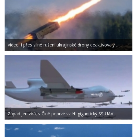
Video: I přes silné rušení ukrajinské drony deaktivovaly ...
Západ jen zírá, v Číně poprvé vzlétl gigantický SS-UAV ...