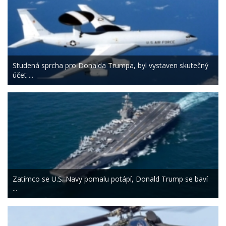
Studená sprcha pro Donalda Trumpa, byl vystaven skutečný
účet ...
Zatímco se U.S. Navy pomalu potápí, Donald Trump se baví
...