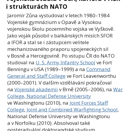
i strukturách NATO
Jaromír Zůna vystudoval v letech 1980–1984
Vojenské gymnázium v Opavě a Vysokou
vojenskou školu pozemního vojska ve Vyškově.
Jako voják působil v balkánských misích SFOR
a IFOR a stal se i zástupcem velitele
mechanizovaného praporu spojeneckých sil
v Bosně a Hercegovině. Po vstupu ČR do NATO
studoval na
U. S. Army Infantry School
ve Fort
Benningu v USA (1989–1999) a na
Command
General and Staff College
ve Fort Leavenworthu
(2000–2001). V dalším vzdělávání pokračoval
na
Vojenské akademii
v Brně (2005–2006), na
War
College, National Defense University
ve Washingtonu (2010), na
Joint Forces Staff
College
,
Joint and Combined Warfighting School
,
National Defense University ve Washingtonu
a v Norfolku (2010). Absolvoval také
postgraduální doktorandské studium