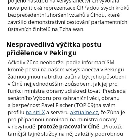
po jeho nástupu na velvyslanectví ČR vyvolala
nová politická reprezentace ČR řadou svých kroků
bezprecedentní zhoršení vztahů s Čínou, které
završilo demonstrativní cestování parlamentních
ústavních činitelů na Tchajwan.
Nespravedlivá výčitka postu
přidělence v Pekingu
Ačkoliv Zůna neobdržel podle informací SM
kromě postu na našem velvyslanectví v Pekingu
žádnou jinou nabídku, začíná být jeho působení
v Číně nejjednodušším způsobem, jak jej pro
funkci ministra obrany zdiskreditovat. Předseda
senátního Výboru pro zahraniční věci, obranu
a bezpečnost Pavel Fischer (TOP 09)na svém
profilu
na síti X
a serveru
aktualne.cz
, že Zůna je
pro případnou nominaci na ministra obrany
v nevýhodě,
protože pracoval v Číně
. „Protože
tamější tajné služby na něj založily podrobnou