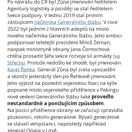
Po návratu do ČR byl Zůna jmenován ředitelem
Agentury logistiky a později se stal ředitelem
Sekce podpory. V lednu 2019 stal prvním
zástupcem
náčelníka Generálního štábu
. V roce
2022 byl jedním z hlavních adeptů na místo
nového náčelníka Generálního štábu. Jeho ambici
podporoval tehdejší prezident Miloš Zeman,
naopak ministryně obrany Jana Černochová
chtěla prosadit šéfa sekce rozvoje sil armády
Iva
Střechu
. Protože nedošlo ke shodě, byl jmenován
Karel Řehka
. Generál Zůna byl zcela upozaděn
a skončil jedenáctý den po Řehkově jmenování.
Jeho výjezd na poslední vojenskou štaci na výše
popsané místo vojenského přidělence v Pekingu
nové vedení Generálního štábu také
provedlo
nestandardně a ponižujícím způsobem
.
Na pozici přidělence obrany se zařazují zpravidla
plukovníci, nikoliv generálové. Bývalí generálové
se stávali velvyslanci, naposledy například
generál Opata v Litvě.