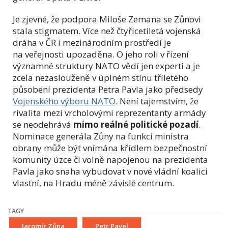
Je zjevné, že podpora Miloše Zemana se Zůnovi
stala stigmatem. Více než čtyřicetiletá vojenská
dráha v ČR i mezinárodním prostředí je
na veřejnosti upozaděna. O jeho roli v řízení
významné struktury NATO vědí jen experti a je
zcela nezaslouženě v úplném stínu tříletého
působení prezidenta Petra Pavla jako předsedy
Vojenského výboru NATO
. Není tajemstvím, že
rivalita mezi vrcholovými reprezentanty armády
se neodehrává
mimo reálné politické pozadí
.
Nominace generála Zůny na funkci ministra
obrany může být vnímána křídlem bezpečnostní
komunity úzce či volně napojenou na prezidenta
Pavla jako snaha vybudovat v nové vládní koalici
vlastní, na Hradu méně závislé centrum.
TAGY
Jaromír Zůna
Petr Pavel