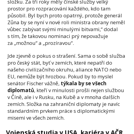
složku. Za tři roky měly čínské služby velký
prostor pro rozpracování každého, kdo tam
působil. Byl bych proto opatrný, protože generál
Zůna by se nyní v nové roli ministra obrany neměl
vůbec zabývat svými minulými bitvami,“ dodal
s tím, že takovou nominaci prý nepovažuje
za „možnou“ a „prozíravou“.
Jde zjevně o pokus o strašení. Sama o sobě služba
pro český stát, byť v zemích, které nepatří do
našeho civilizačního okruhu, aliance NATO nebo
EU, nemůže být hrozbou. Pokud by to myslel
senátor Fischer vážně,
týkala by se všech
diplomatů
, kteří v minulosti prošli nejen službou
v Číně, ale i v Rusku, na Kubě a v mnoha dalších
zemích. Složka na zahraniční diplomaty je navíc
standardním prvkem práce s diplomatickými
misemi ve všech zemích.
Vojenská studia v USA, kariéra v AČR