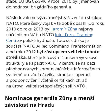
štábu EU BG CZ/SVK. V roce 2010 byl jmenován
do hodnosti brigádního generála.
Následovalo nejvýznamnější zařazení do struktur
NATO, které český voják v té době dosáhl. Od roku
2010 do roku 2013 byl
Jaromír Zůna
nejprve
náčelníkem štábu NATO
Joint Force Training
Centre
v polské Bydhošti. Toto středisko je
součástí NATO Allied Command Transformation
a od roku 2012 byl
zástupcem velitele tohoto
střediska
, které je klíčovým článkem výcvikové
struktury a kapacit NATO. V centru se na bázi
plnohodnotných komunikačních a informačních
systémů provádí nácvik a simulace operací
a podpor cvičení, včetně certifikačních, až
na úrovni velitelství společných sil NATO.
Nominace generála Zůny a menší
závislost na Hradu