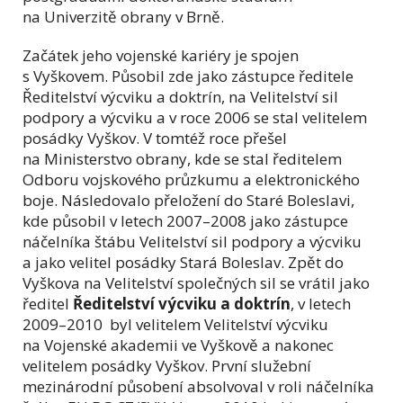
na Univerzitě obrany v Brně.
Začátek jeho vojenské kariéry je spojen
s Vyškovem. Působil zde jako zástupce ředitele
Ředitelství výcviku a doktrín, na Velitelství sil
podpory a výcviku a v roce 2006 se stal velitelem
posádky Vyškov. V tomtéž roce přešel
na Ministerstvo obrany, kde se stal ředitelem
Odboru vojskového průzkumu a elektronického
boje. Následovalo přeložení do Staré Boleslavi,
kde působil v letech 2007–2008 jako zástupce
náčelníka štábu Velitelství sil podpory a výcviku
a jako velitel posádky Stará Boleslav. Zpět do
Vyškova na Velitelství společných sil se vrátil jako
ředitel
Ředitelství výcviku a doktrín
, v letech
2009–2010 byl velitelem Velitelství výcviku
na Vojenské akademii ve Vyškově a nakonec
velitelem posádky Vyškov. První služební
mezinárodní působení absolvoval v roli náčelníka