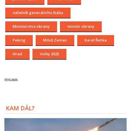
náčelník generálního štábu
Ministerstvo obrany
ministr obrany
Peking
Miloš Zeman
Karel Řehka
Hrad
Volby 2025
KAM DÁL?