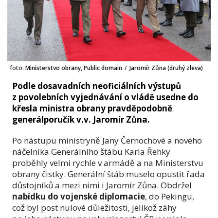
foto:
Ministerstvo obrany, Public domain
/
Jaromír Zůna (druhý zleva)
Podle dosavadních neoficiálních výstupů
z povolebních vyjednávání o vládě usedne do
křesla ministra obrany pravděpodobně
generálporučík v.v. Jaromír Zůna.
Po nástupu ministryně Jany Černochové a nového
náčelníka Generálního štábu Karla Řehky
proběhly velmi rychle v armádě a na Ministerstvu
obrany čistky. Generální štáb muselo opustit řada
důstojníků a mezi nimi i Jaromír Zůna. Obdržel
nabídku do vojenské diplomacie
, do Pekingu,
což byl post nulové důležitosti, jelikož záhy