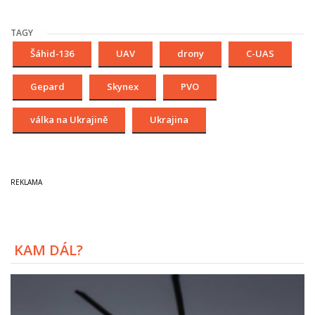
TAGY
Šáhid-136
UAV
drony
C-UAS
Gepard
Skynex
PVO
válka na Ukrajině
Ukrajina
KAM DÁL?