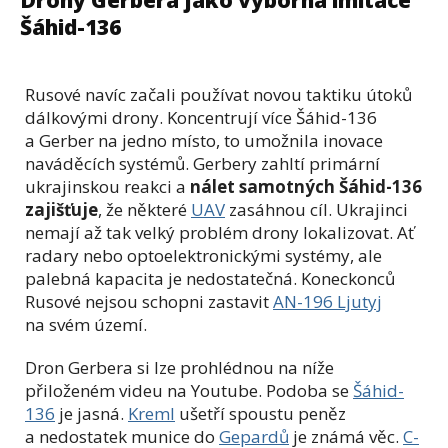
Šáhid-136
Rusové navíc začali používat novou taktiku útoků
dálkovými drony. Koncentrují více Šáhid-136
a Gerber na jedno místo, to umožnila inovace
naváděcích systémů. Gerbery zahltí primární
ukrajinskou reakci a
nálet samotných Šáhid-136
zajišťuje
, že některé
UAV
zasáhnou cíl. Ukrajinci
nemají až tak velký problém drony lokalizovat. Ať
radary nebo optoelektronickými systémy, ale
palebná kapacita je nedostatečná. Koneckonců
Rusové nejsou schopni zastavit
AN-196 Ljutyj
na svém území.
Dron Gerbera si lze prohlédnou na níže
přiloženém videu na Youtube. Podoba se
Šáhid-
136
je jasná.
Kreml
ušetří spoustu peněz
a nedostatek munice do
Gepardů
je známá věc.
C-