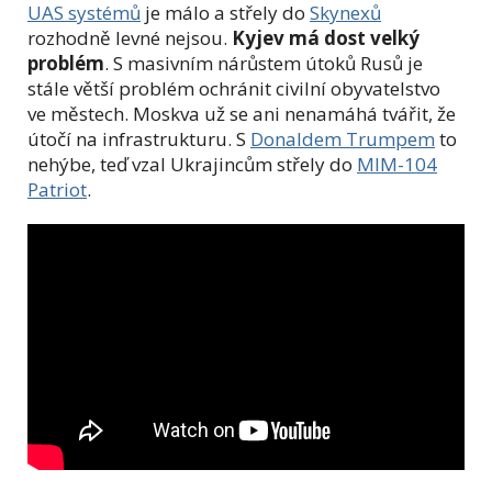
UAS systémů
je málo a střely do
Skynexů
rozhodně levné nejsou.
Kyjev má dost velký
problém
. S masivním nárůstem útoků Rusů je
stále větší problém ochránit civilní obyvatelstvo
ve městech. Moskva už se ani nenamáhá tvářit, že
útočí na infrastrukturu. S
Donaldem Trumpem
to
nehýbe, teď vzal Ukrajincům střely do
MIM-104
Patriot
.