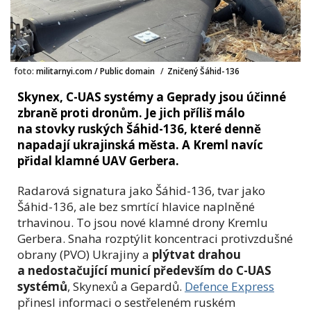
foto:
militarnyi.com / Public domain
/
Zničený Šáhid-136
Skynex, C-UAS systémy a Geprady jsou účinné
zbraně proti dronům. Je jich příliš málo
na stovky ruských Šáhid-136, které denně
napadají ukrajinská města. A Kreml navíc
přidal klamné UAV Gerbera.
Radarová signatura jako Šáhid-136, tvar jako
Šáhid-136, ale bez smrtící hlavice naplněné
trhavinou. To jsou nové klamné drony Kremlu
Gerbera. Snaha rozptýlit koncentraci protivzdušné
obrany (PVO) Ukrajiny a
plýtvat drahou
a nedostačující municí především do C-UAS
systémů
, Skynexů a Gepardů.
Defence Express
přinesl informaci o sestřeleném ruském