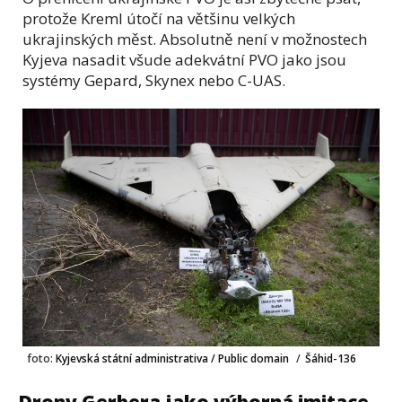
protože Kreml útočí na většinu velkých
ukrajinských měst. Absolutně není v možnostech
Kyjeva nasadit všude adekvátní PVO jako jsou
systémy Gepard, Skynex nebo C-UAS.
foto:
Kyjevská státní administrativa / Public domain
/
Šáhid-136
Drony Gerbera jako výborná imitace