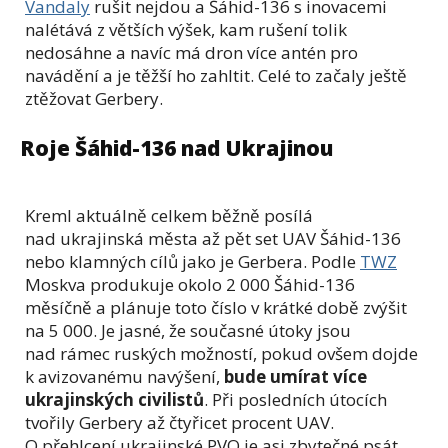
Vandaly
rušit nejdou a Šáhid-136 s inovacemi
nalétává z větších výšek, kam rušení tolik
nedosáhne a navíc má dron více antén pro
navádění a je těžší ho zahltit. Celé to začaly ještě
ztěžovat Gerbery.
Roje Šáhid-136 nad Ukrajinou
Kreml aktuálně celkem běžně posílá
nad ukrajinská města až pět set UAV Šáhid-136
nebo klamných cílů jako je Gerbera. Podle
TWZ
Moskva produkuje okolo 2 000 Šáhid-136
měsíčně a plánuje toto číslo v krátké době zvýšit
na 5 000. Je jasné, že současné útoky jsou
nad rámec ruských možností, pokud ovšem dojde
k avizovanému navýšení,
bude umírat více
ukrajinských civilistů
. Při posledních útocích
tvořily Gerbery až čtyřicet procent UAV.
O přehlcení ukrajinské PVO je asi zbytečné psát,