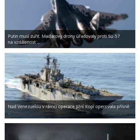
Putin musí zuřit. Maďarovy drony úřadovaly proti Su-57
na vzdálenost ...
Nad Venezuelou v rámci operace Jižní Kopí operovala přísně
...