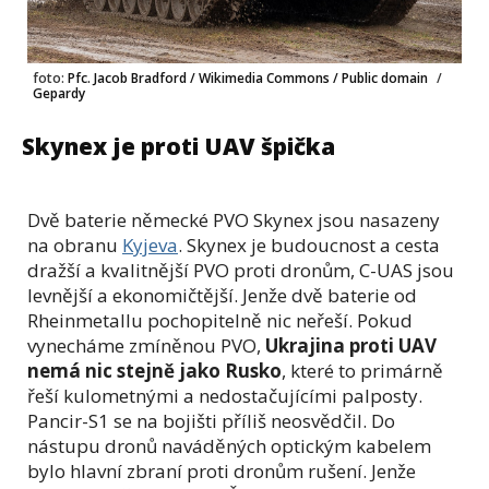
foto:
Pfc. Jacob Bradford / Wikimedia Commons / Public domain
/
Gepardy
Skynex je proti UAV špička
Dvě baterie německé PVO Skynex jsou nasazeny
na obranu
Kyjeva
. Skynex je budoucnost a cesta
dražší a kvalitnější PVO proti dronům, C-UAS jsou
levnější a ekonomičtější. Jenže dvě baterie od
Rheinmetallu pochopitelně nic neřeší. Pokud
vynecháme zmíněnou PVO,
Ukrajina proti UAV
nemá nic stejně jako Rusko
, které to primárně
řeší kulometnými a nedostačujícími palposty.
Pancir-S1 se na bojišti příliš neosvědčil. Do
nástupu dronů naváděných optickým kabelem
bylo hlavní zbraní proti dronům rušení. Jenže