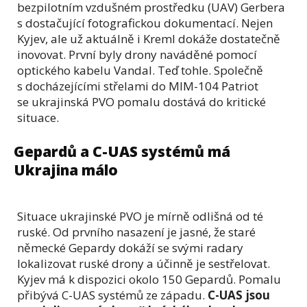
bezpilotním vzdušném prostředku (UAV) Gerbera
s dostačující fotografickou dokumentací. Nejen
Kyjev, ale už aktuálně i Kreml dokáže dostatečně
inovovat. První byly drony naváděné pomocí
optického kabelu Vandal. Teď tohle. Společně
s docházejícími střelami do MIM-104 Patriot
se ukrajinská PVO pomalu dostává do kritické
situace.
Gepardů a C-UAS systémů má
Ukrajina málo
Situace ukrajinské PVO je mírně odlišná od té
ruské. Od prvního nasazení je jasné, že staré
německé Gepardy dokáží se svými radary
lokalizovat ruské drony a účinně je sestřelovat.
Kyjev má k dispozici okolo 150 Gepardů. Pomalu
přibývá C-UAS systémů ze západu.
C-UAS jsou