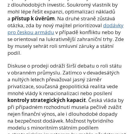
z dlouhodobých investic. Soukromý vlastník by
mohl lépe řešit expanzi, optimalizaci nákladů
a
přístup k úvěrům
. Na druhé straně zůstává
otázka, zda by nový majitel prioritizoval
dodávky
pro českou armádu
v případě konfliktu nebo by
se orientoval na lukrativnější zahraniční trhy. Zde
by musely sehrát roli smluvní záruky a státní
podíl.
Diskuse o prodeji odráží širší debatu o roli státu
v obranném průmyslu. Zatímco v devadesátých
a nultých letech převažoval jasný záměr
privatizace, současná geopolitická realita vede
mnohé vlády k renacionalizaci nebo posílení
kontroly strategických kapacit
. Česká vláda by
při případném rozhodnutí musela pečlivě zvážit
nejen finanční výnos, ale i dlouhodobé dopady
na bezpečnost dodávek. Možnost hybridního
modelu s minoritním státním podílem