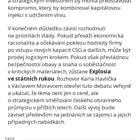
a strategickým investorem by mohla představovat
kompromis, který by kombinoval kapitálovou
injekci s udržením vlivu.
V konečném důsledku závisí rozhodnutí
na prioritách vlády. Pokud převáží ekonomická
racionalita a očekávání poklesu hodnoty firmy
po vstupu nových kapacit CSG a dalších, může být
prodej logickým krokem. Pokud však převládnou
bezpečnostní obavy a snaha o soběstačnost
v kritických materiálech, zůstane
Explosia
ve státních rukou
. Rozhovor Karla Havlíčka
s Václavem Moravcem otevřel tuto debatu veřejně
a ukázal, že téma není jen o ceně, ale
o strategickém směřování českého obranného
průmyslu v příštích letech. Další vývoj bude
záviset především na jednáních se zájemci a jejich
případných nabídkách.
TAGY