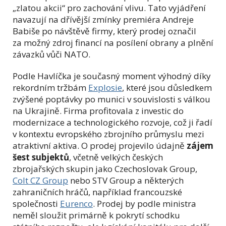
„zlatou akcii“ pro zachování vlivu. Tato vyjádření
navazují na dřívější zmínky premiéra Andreje
Babiše po návštěvě firmy, který prodej označil
za možný zdroj financí na posílení obrany a plnění
závazků vůči NATO.
Podle Havlíčka je současný moment výhodný díky
rekordním tržbám
Explosie
, které jsou důsledkem
zvýšené poptávky po munici v souvislosti s válkou
na Ukrajině. Firma profitovala z investic do
modernizace a technologického rozvoje, což ji řadí
v kontextu evropského zbrojního průmyslu mezi
atraktivní aktiva. O prodej projevilo údajně
zájem
šest subjektů
, včetně velkých českých
zbrojařských skupin jako Czechoslovak Group,
Colt CZ Group
nebo STV Group a některých
zahraničních hráčů, například francouzské
společnosti
Eurenco
. Prodej by podle ministra
neměl sloužit primárně k pokrytí schodku