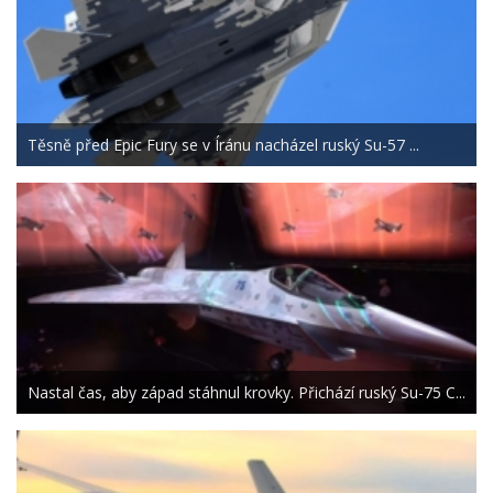
Těsně před Epic Fury se v Íránu nacházel ruský Su-57 ...
Nastal čas, aby západ stáhnul krovky. Přichází ruský Su-75 C...