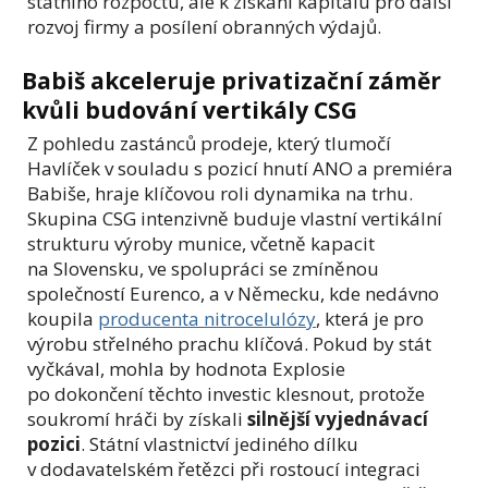
státního rozpočtu, ale k získání kapitálu pro další
rozvoj firmy a posílení obranných výdajů.
Babiš akceleruje privatizační záměr
kvůli budování vertikály CSG
Z pohledu zastánců prodeje, který tlumočí
Havlíček v souladu s pozicí hnutí ANO a premiéra
Babiše, hraje klíčovou roli dynamika na trhu.
Skupina CSG intenzivně buduje vlastní vertikální
strukturu výroby munice, včetně kapacit
na Slovensku, ve spolupráci se zmíněnou
společností Eurenco, a v Německu, kde nedávno
koupila
producenta nitrocelulózy
, která je pro
výrobu střelného prachu klíčová. Pokud by stát
vyčkával, mohla by hodnota Explosie
po dokončení těchto investic klesnout, protože
soukromí hráči by získali
silnější vyjednávací
pozici
. Státní vlastnictví jediného dílku
v dodavatelském řetězci při rostoucí integraci