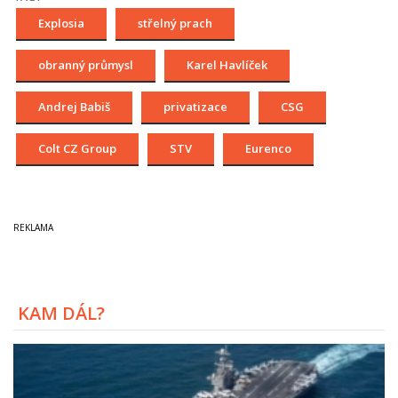
Explosia
střelný prach
obranný průmysl
Karel Havlíček
Andrej Babiš
privatizace
CSG
Colt CZ Group
STV
Eurenco
KAM DÁL?