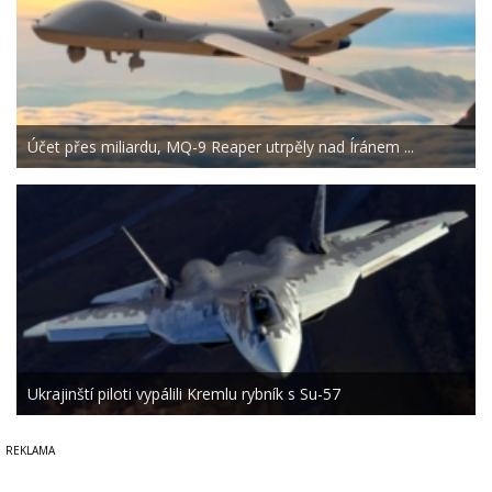
Účet přes miliardu, MQ-9 Reaper utrpěly nad Íránem ...
Ukrajinští piloti vypálili Kremlu rybník s Su-57