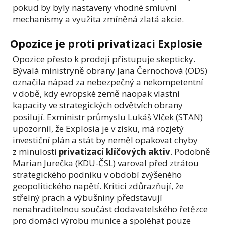
pokud by byly nastaveny vhodné smluvní
mechanismy a využita zmíněná zlatá akcie.
Opozice je proti privatizaci Explosie
Opozice přesto k prodeji přistupuje skepticky.
Bývalá ministryně obrany Jana Černochová (ODS)
označila nápad za nebezpečný a nekompetentní
v době, kdy evropské země naopak vlastní
kapacity ve strategických odvětvích obrany
posilují. Exministr průmyslu Lukáš Vlček (STAN)
upozornil, že Explosia je v zisku, má rozjetý
investiční plán a stát by neměl opakovat chyby
z minulosti
privatizací klíčových aktiv
. Podobně
Marian Jurečka (KDU-ČSL) varoval před ztrátou
strategického podniku v období zvýšeného
geopolitického napětí. Kritici zdůrazňují, že
střelný prach a výbušniny představují
nenahraditelnou součást dodavatelského řetězce
pro domácí výrobu munice a spoléhat pouze