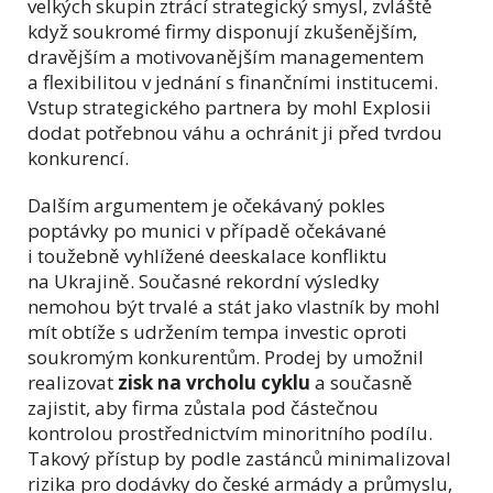
velkých skupin ztrácí strategický smysl, zvláště
když soukromé firmy disponují zkušenějším,
dravějším a motivovanějším managementem
a flexibilitou v jednání s finančními institucemi.
Vstup strategického partnera by mohl Explosii
dodat potřebnou váhu a ochránit ji před tvrdou
konkurencí.
Dalším argumentem je očekávaný pokles
poptávky po munici v případě očekávané
i toužebně vyhlížené deeskalace konfliktu
na Ukrajině. Současné rekordní výsledky
nemohou být trvalé a stát jako vlastník by mohl
mít obtíže s udržením tempa investic oproti
soukromým konkurentům. Prodej by umožnil
realizovat
zisk na vrcholu cyklu
a současně
zajistit, aby firma zůstala pod částečnou
kontrolou prostřednictvím minoritního podílu.
Takový přístup by podle zastánců minimalizoval
rizika pro dodávky do české armády a průmyslu,