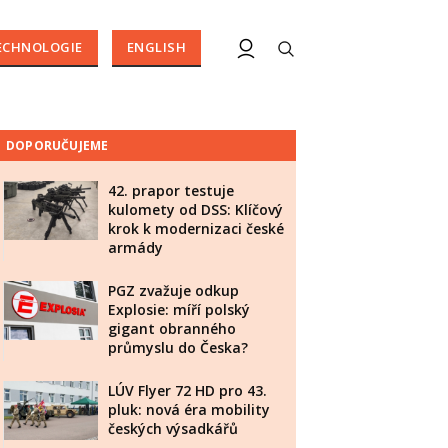
ECHNOLOGIE
ENGLISH
DOPORUČUJEME
42. prapor testuje
kulomety od DSS: Klíčový
krok k modernizaci české
armády
PGZ zvažuje odkup
Explosie: míří polský
gigant obranného
průmyslu do Česka?
LÚV Flyer 72 HD pro 43.
pluk: nová éra mobility
českých výsadkářů