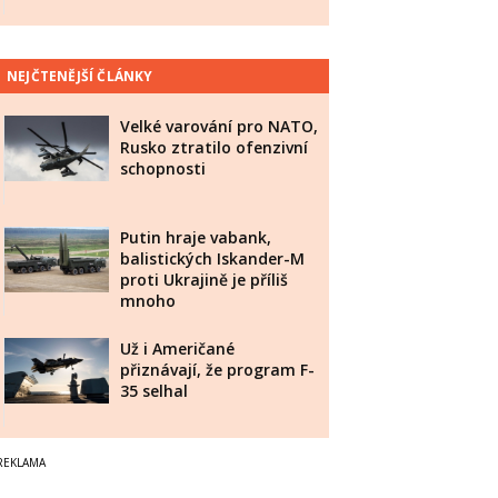
NEJČTENĚJŠÍ ČLÁNKY
Velké varování pro NATO,
Rusko ztratilo ofenzivní
schopnosti
Putin hraje vabank,
balistických Iskander-M
proti Ukrajině je příliš
mnoho
Už i Američané
přiznávají, že program F-
35 selhal