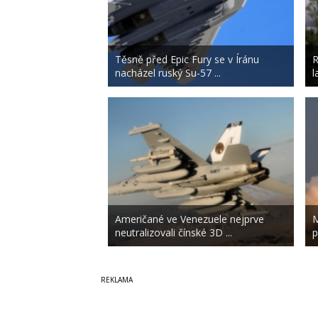
Těsně před Epic Fury se v Íránu
R
nacházel ruský Su-57 ...
l
Američané ve Venezuele nejprve
M
neutralizovali čínské 3D ...
p