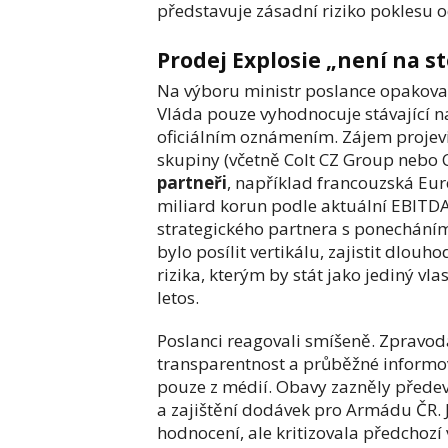
představuje zásadní riziko poklesu 
Prodej Explosie „není na st
Na výboru ministr poslance opakovaně
Vláda pouze vyhodnocuje stávající na
oficiálním oznámením. Zájem projevi
skupiny (včetně Colt CZ Group nebo 
partneři
, například francouzská Eu
miliard korun podle aktuální EBITDA,
strategického partnera s ponecháním 
bylo posílit vertikálu, zajistit dlo
rizika, kterým by stát jako jediný vl
letos.
Poslanci reagovali smíšeně. Zpravoda
transparentnost a průběžné informov
pouze z médií. Obavy zazněly přede
a zajištění dodávek pro Armádu ČR. 
hodnocení, ale kritizovala předchoz