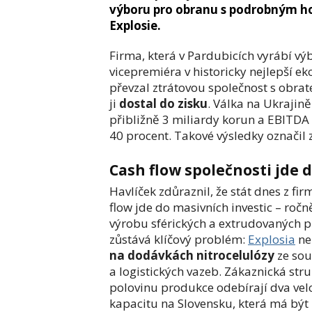
výboru pro obranu s podrobným h
Explosie.
Firma, která v Pardubicích vyrábí v
vicepremiéra v historicky nejlepší e
převzal ztrátovou společnost s ob
ji
dostal do zisku
. Válka na Ukrajin
přibližně 3 miliardy korun a EBITDA 
40 procent. Takové výsledky označil z
Cash flow společnosti jde 
Havlíček zdůraznil, že stát dnes z fi
flow jde do masivních investic – roč
výrobu sférických a extrudovaných pr
zůstává klíčový problém:
Explosia
nen
na dodávkách nitrocelulózy
ze so
a logistických vazeb. Zákaznická str
polovinu produkce odebírají dva velcí
kapacitu na Slovensku, která má být 