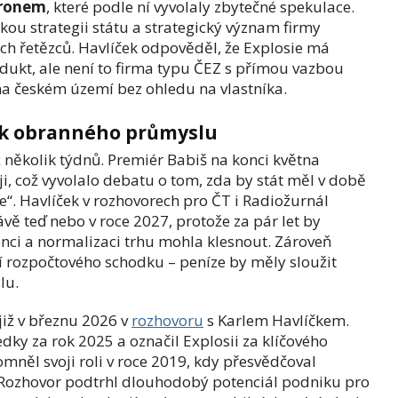
cronem
, které podle ní vyvolaly zbytečné spekulace.
ickou strategii státu a strategický význam firmy
ch řetězců. Havlíček odpověděl, že Explosie má
dukt, ale není to firma typu ČEZ s přímou vazbou
na českém území bez ohledu na vlastníka.
nik obranného průmyslu
 několik týdnů. Premiér Babiš na konci května
, což vyvolalo debatu o tom, zda by stát měl v době
ce“. Havlíček v rozhovorech pro ČT i Radiožurnál
vě teď nebo v roce 2027, protože za pár let by
enci a normalizaci trhu mohla klesnout. Zároveň
í rozpočtového schodku – peníze by měly sloužit
lu.
již v březnu 2026 v
rozhovoru
s Karlem Havlíčkem.
dky za rok 2025 a označil Explosii za klíčového
něl svoji roli v roce 2019, kdy přesvědčoval
. Rozhovor podtrhl dlouhodobý potenciál podniku pro