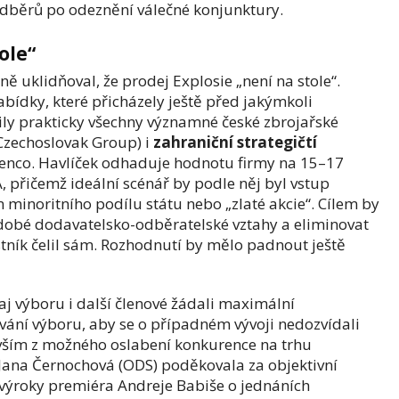
odběrů po odeznění válečné konjunktury.
ole“
 uklidňoval, že prodej Explosie „není na stole“.
bídky, které přicházely ještě před jakýmkoli
ly prakticky všechny významné české zbrojařské
Czechoslovak Group) i
zahraniční strategičtí
renco. Havlíček odhaduje hodnotu firmy na 15–17
 přičemž ideální scénář by podle něj byl vstup
minoritního podílu státu nebo „zlaté akcie“. Cílem by
uhodobé dodavatelsko-odběratelské vztahy a eliminovat
astník čelil sám. Rozhodnutí by mělo padnout ještě
j výboru i další členové žádali maximální
ání výboru, aby se o případném vývoji nedozvídali
vším z možného oslabení konkurence na trhu
Jana Černochová (ODS) poděkovala za objektivní
í výroky premiéra Andreje Babiše o jednáních