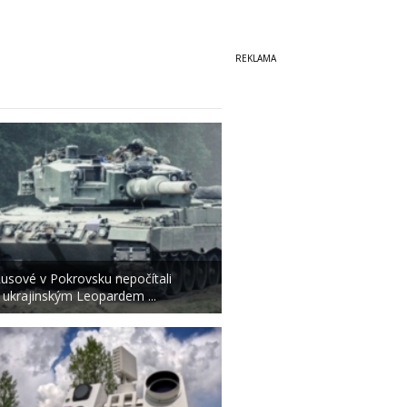
usové v Pokrovsku nepočítali
 ukrajinským Leopardem ...