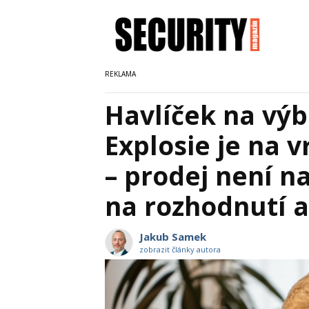
Havlíček na výb
Explosie je na v
– prodej není na
na rozhodnutí 
Jakub Samek
zobrazit články autora