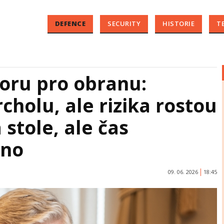
DEFENCE
SECURITY
HISTORIE
T
oru pro obranu:
rcholu, ale rizika rostou
 stole, ale čas
ano
09. 06. 2026
18:45