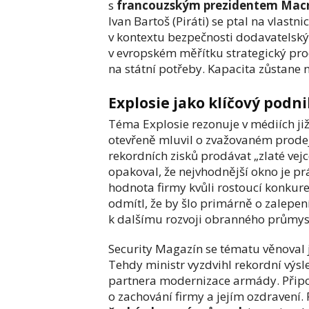
s
francouzským prezidentem Ma
Ivan Bartoš (Piráti) se ptal na vlastn
v kontextu bezpečnosti dodavatelský
v evropském měřítku strategický pro
na státní potřeby. Kapacita zůstane 
Explosie jako klíčový pod
Téma Explosie rezonuje v médiích již
otevřeně mluvil o zvažovaném prodeji
rekordních zisků prodávat „zlaté vej
opakoval, že nejvhodnější okno je prá
hodnota firmy kvůli rostoucí konkur
odmítl, že by šlo primárně o zalepen
k dalšímu rozvoji obranného průmys
Security Magazín se tématu věnoval 
Tehdy ministr vyzdvihl rekordní výsle
partnera modernizace armády. Připom
o zachování firmy a jejím ozdravení