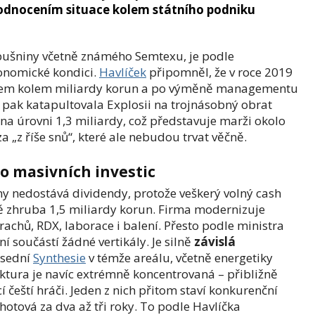
odnocením situace kolem státního podniku
ýbušniny včetně známého Semtexu, je podle
konomické kondici.
Havlíček
připomněl, že v roce 2019
ratem kolem miliardy korun a po výměně managementu
ě pak katapultovala Explosii na trojnásobný obrat
na úrovni 1,3 miliardy, což představuje marži okolo
a „z říše snů“, které ale nebudou trvat věčně.
do masivních investic
rmy nedostává dividendy, protože veškerý volný cash
ně zhruba 1,5 miliardy korun. Firma modernizuje
achů, RDX, laborace i balení. Přesto podle ministra
í součástí žádné vertikály. Je silně
závislá
usední
Synthesie
v témže areálu, včetně energetiky
uktura je navíc extrémně koncentrovaná – přibližně
 čeští hráči. Jeden z nich přitom staví konkurenční
hotová za dva až tři roky. To podle Havlíčka