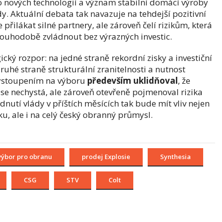
do nových technologií a význam stabilní domácí výroby
. Aktuální debata tak navazuje na tehdejší pozitivní
 přilákat silné partnery, ale zároveň čelí rizikům, která
louhodobě zvládnout bez výrazných investic.
ický rozpor: na jedné straně rekordní zisky a investiční
uhé straně strukturální zranitelnosti a nutnost
vystoupením na výboru
především uklidňoval
, že
se nechystá, ale zároveň otevřeně pojmenoval rizika
utí vlády v příštích měsících tak bude mít vliv nejen
, ale i na celý český obranný průmysl.
výbor pro obranu
prodej Explosie
Synthesia
CSG
STV
Colt