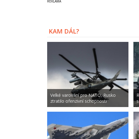
KAM DÁL?
Velké varování pro NATO, Rusko
R
ztratilo ofenzivní schopnosti
s