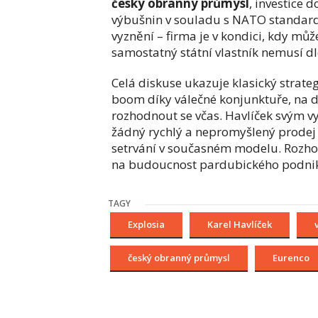
český obranný průmysl
, investice 
výbušnin v souladu s NATO standardy
vyznění – firma je v kondici, kdy může
samostatný státní vlastník nemusí d
Celá diskuse ukazuje klasický strateg
boom díky válečné konjunktuře, na dr
rozhodnout se včas. Havlíček svým 
žádný rychlý a nepromyšlený prodej 
setrvání v současném modelu. Rozhodn
na budoucnost pardubického podniku
TAGY
Explosia
Karel Havlíček
český obranný průmysl
Eurenco