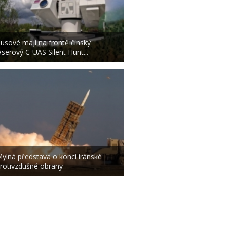
usové mají na frontě čínský
aserový C-UAS Silent Hunt...
ylná představa o konci íránské
rotivzdušné obrany