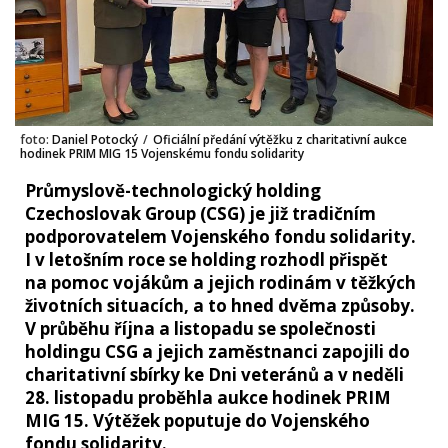
foto:
Daniel Potocký
/
Oficiální předání výtěžku z charitativní aukce
hodinek PRIM MIG 15 Vojenskému fondu solidarity
Průmyslově-technologický holding
Czechoslovak Group (CSG) je již tradičním
podporovatelem Vojenského fondu solidarity.
I v letošním roce se holding rozhodl přispět
na pomoc vojákům a jejich rodinám v těžkých
životních situacích, a to hned dvěma způsoby.
V průběhu října a listopadu se společnosti
holdingu CSG a jejich zaměstnanci zapojili do
charitativní sbírky ke Dni veteránů a v neděli
28. listopadu proběhla aukce hodinek PRIM
MIG 15. Výtěžek poputuje do Vojenského
fondu solidarity.