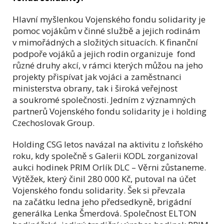
Hlavní myšlenkou Vojenského fondu solidarity je
pomoc vojákům v činné službě a jejich rodinám
v mimořádných a složitých situacích. K finanční
podpoře vojáků a jejich rodin organizuje fond
různé druhy akcí, v rámci kterých můžou na jeho
projekty přispívat jak vojáci a zaměstnanci
ministerstva obrany, tak i široká veřejnost
a soukromé společnosti. Jedním z významných
partnerů Vojenského fondu solidarity je i holding
Czechoslovak Group.
Holding CSG letos navázal na aktivitu z loňského
roku, kdy společně s Galerii KODL zorganizoval
aukci hodinek PRIM Orlík DLC – Věrni zůstaneme.
Výtěžek, který činil 280 000 Kč, putoval na účet
Vojenského fondu solidarity. Šek si převzala
na začátku ledna jeho předsedkyně, brigádní
generálka Lenka Šmerdová. Společnost ELTON