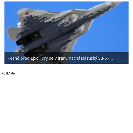
Těsně před Epic Fury se v Íránu nacházel ruský Su-57 ...