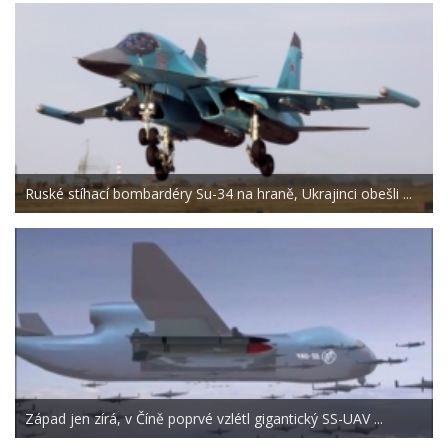
Ruské stíhací bombardéry Su-34 na hraně, Ukrajinci obešli ...
Západ jen zírá, v Číně poprvé vzlétl gigantický SS-UAV ...