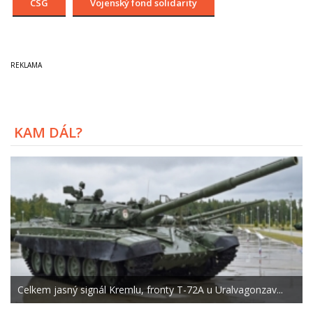
CSG
Vojenský fond solidarity
KAM DÁL?
Celkem jasný signál Kremlu, fronty T-72A u Uralvagonzav...