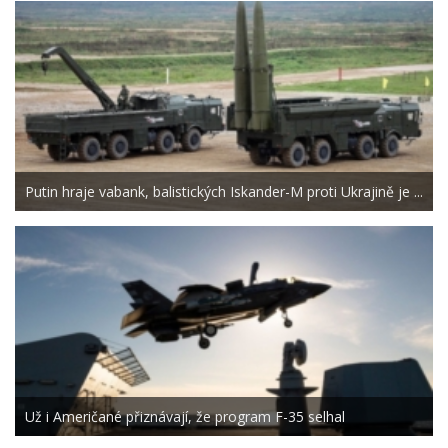
Putin hraje vabank, balistických Iskander-M proti Ukrajině je ...
Už i Američané přiznávají, že program F-35 selhal