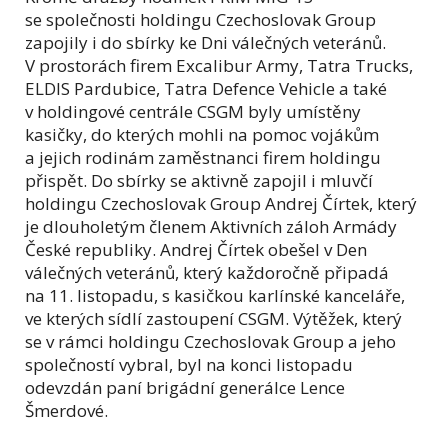
se společnosti holdingu Czechoslovak Group
zapojily i do sbírky ke Dni válečných veteránů.
V prostorách firem Excalibur Army, Tatra Trucks,
ELDIS Pardubice, Tatra Defence Vehicle a také
v holdingové centrále CSGM byly umístěny
kasičky, do kterých mohli na pomoc vojákům
a jejich rodinám zaměstnanci firem holdingu
přispět. Do sbírky se aktivně zapojil i mluvčí
holdingu Czechoslovak Group Andrej Čírtek, který
je dlouholetým členem Aktivních záloh Armády
České republiky. Andrej Čírtek obešel v Den
válečných veteránů, který každoročně připadá
na 11. listopadu, s kasičkou karlínské kanceláře,
ve kterých sídlí zastoupení CSGM. Výtěžek, který
se v rámci holdingu Czechoslovak Group a jeho
společností vybral, byl na konci listopadu
odevzdán paní brigádní generálce Lence
Šmerdové.