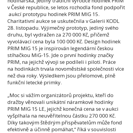
hodinářská, jediný tradiční výrobce hodinek PRIM
v České republice, se letos rozhodla fond podpořit
aukcí prototypu hodinek PRIM MIG 15.
Charitativní aukce se uskutečnila v Galerii KODL
28. listopadu. Výjimečný prototyp, jediný svého
druhu, byl vydražen za 270 000 Kč, přičemž
vyvolávací cena byla 100 000 Kč. Design hodinek
PRIM MIG 15 je inspirován legendární českou
stíhačkou MiG-15. Jde o první hodinky značky
PRIM, na jejichž vývoji se podíleli i piloti. Práce
na hodinkách trvala novoměstské společnosti více
než dva roky. Výsledkem jsou přelomové, plně
funkční letecké primky.
„Moc si vážím organizátorů projektu, kteří do
dražby věnovali unikátní náramkové hodinky
PRIM MIG 15 LE, jejichž konečná cena se v aukci
vyšplhala na neuvěřitelnou částku 270 000 Kč.
Díky takovým štědrým přispěvatelům může fond
efektivně a účinně pomáhat,“ říká v souvislosti