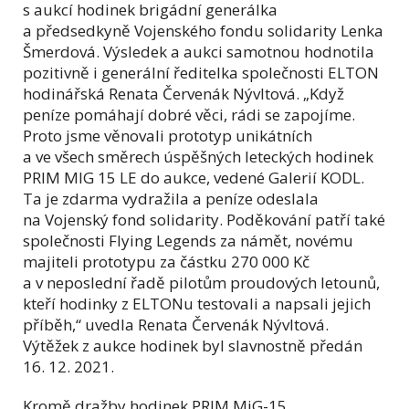
s aukcí hodinek brigádní generálka
a předsedkyně Vojenského fondu solidarity Lenka
Šmerdová. Výsledek a aukci samotnou hodnotila
pozitivně i generální ředitelka společnosti ELTON
hodinářská Renata Červenák Nývltová.
„Když
peníze pomáhají dobré věci, rádi se zapojíme.
Proto jsme věnovali prototyp unikátních
a ve všech směrech úspěšných leteckých hodinek
PRIM MIG 15 LE do aukce, vedené Galerií KODL.
Ta je zdarma vydražila a peníze odeslala
na Vojenský fond solidarity. Poděkování patří také
společnosti Flying Legends za námět, novému
majiteli prototypu za částku 270 000 Kč
a v neposlední řadě pilotům proudových letounů,
kteří hodinky z ELTONu testovali a napsali jejich
příběh,“
uvedla Renata Červenák Nývltová.
Výtěžek z aukce hodinek byl slavnostně předán
16. 12. 2021.
Kromě dražby hodinek PRIM MiG-15