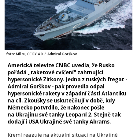
foto:
Mil.ru, CC BY 4.0
/
Admiral Gorškov
Americká televize CNBC uvedla, že Rusko
pořádá ,,raketové cvičení" zahrnující
hypersonické Zirkony. Jedna z ruských fregat -
Admiral Gorškov - pak provedla odpal
hypersonické rakety v západní části Atlantiku
na cíl. Zkoušky se uskutečňují v době, kdy
Německo potvrdilo, že nakonec pošle
na Ukrajinu své tanky Leopard 2. Stejně tak
dodají i USA Ukrajině své tanky Abrams.
Kreml reaguje na aktuální situaci na Ukrajině