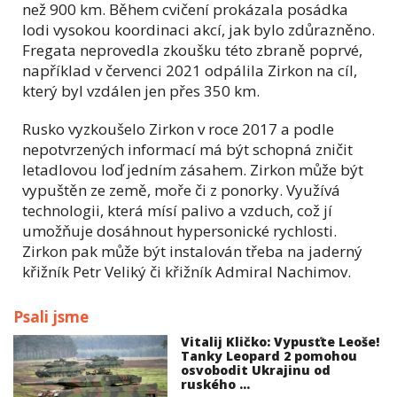
než 900 km. Během cvičení prokázala posádka
lodi vysokou koordinaci akcí, jak bylo zdůrazněno.
Fregata neprovedla zkoušku této zbraně poprvé,
například v červenci 2021 odpálila Zirkon na cíl,
který byl vzdálen jen přes 350 km.
Rusko vyzkoušelo Zirkon v roce 2017 a podle
nepotvrzených informací má být schopná zničit
letadlovou loď jedním zásahem. Zirkon může být
vypuštěn ze země, moře či z ponorky. Využívá
technologii, která mísí palivo a vzduch, což jí
umožňuje dosáhnout hypersonické rychlosti.
Zirkon pak může být instalován třeba na jaderný
křižník Petr Veliký či křižník Admiral Nachimov.
Psali jsme
Vitalij Kličko: Vypusťte Leoše!
Tanky Leopard 2 pomohou
osvobodit Ukrajinu od
ruského ...