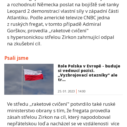
a rozhodnutí Německa poslat na bojiště své tanky
Leopard 2 demonstrací vlastní síly v západní části
Atlantiku. Podle americké televize CNBC jedna
z ruských fregat, v tomto případě Admiral
Gorškov, provedla ,,raketové cvičení"
s hypersonickou střelou Zirkon zahrnující odpal
na zkušební cíl.
Psali jsme
Role Polska v Evropě - buduje
si vedoucí pozici.
,,Vyzbrojovací otazníky" ale
tr...
25. 01. 2023
14:00
Ve středu ,,raketové cvičení" potvrdilo také ruské
ministerstvo obrany s tím, že fregata provedla
zásah střelou Zirkon na cíl, který napodoboval
nepřátelskou loď a nacházel se ve vzdálenosti více