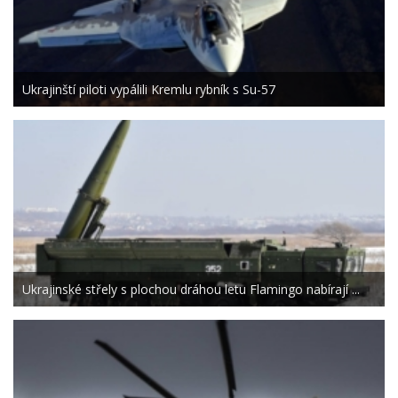
Ukrajinští piloti vypálili Kremlu rybník s Su-57
Ukrajinské střely s plochou dráhou letu Flamingo nabírají ...