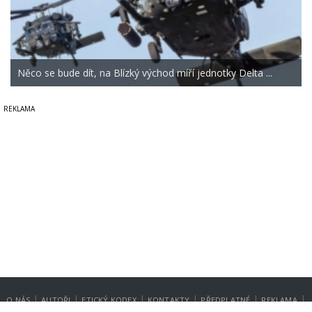
Něco se bude dít, na Blízký východ míří jednotky Delta ...
|
|
|
|
|
|
O NÁS
AUTOŘI
ETICKÝ KODEX
KONTAKTY
PŘEDPLATNÉ
REKLAMA