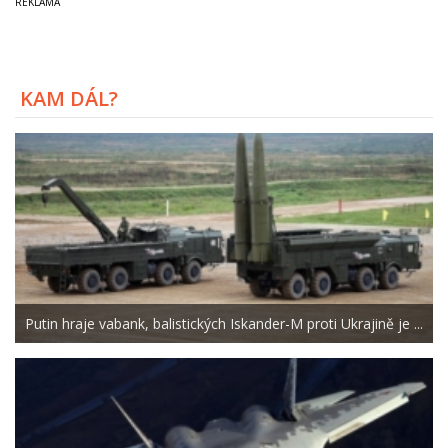
KAM DÁL?
Putin hraje vabank, balistických Iskander-M proti Ukrajině je ...