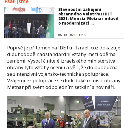
Psali jsme
Slavnostní zahájení
obranného veletrhu IDET
2021: Ministr Metnar mluvil
o modernizaci ...
06. 10. 2021
11:00
Poprvé je přítomen na IDETu i Izrael, což dokazuje
dlouhodobě nadstandardní vztahy mezi oběma
zeměmi. Vysocí činitelé izraelského ministerstva
obrany tyto vztahy ocenili a věří, že do budoucna
se zintenzivní vojensko-technická spolupráce.
Vzájemné spolupráce se dotkl také ministr obrany
Metnar při svém odpoledním setkání s novináři.