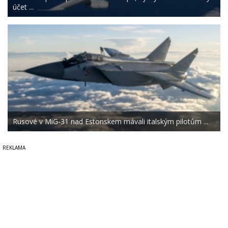
účet ...
Rusové v MiG-31 nad Estonskem mávali italským pilotům ...