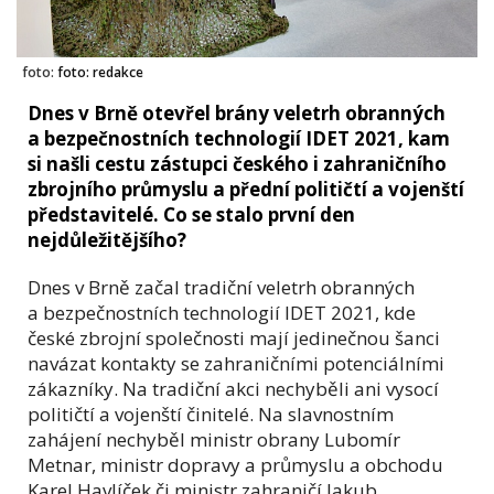
foto:
foto: redakce
Dnes v Brně otevřel brány veletrh obranných
a bezpečnostních technologií IDET 2021, kam
si našli cestu zástupci českého i zahraničního
zbrojního průmyslu a přední političtí a vojenští
představitelé. Co se stalo první den
nejdůležitějšího?
Dnes v Brně začal tradiční veletrh obranných
a bezpečnostních technologií IDET 2021, kde
české zbrojní společnosti mají jedinečnou šanci
navázat kontakty se zahraničními potenciálními
zákazníky. Na tradiční akci nechyběli ani vysocí
političtí a vojenští činitelé. Na slavnostním
zahájení nechyběl ministr obrany Lubomír
Metnar, ministr dopravy a průmyslu a obchodu
Karel Havlíček či ministr zahraničí Jakub