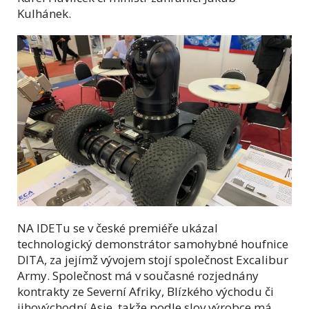
Kulhánek.
NA IDETu se v české premiéře ukázal
technologický demonstrátor samohybné houfnice
DITA, za jejímž vývojem stojí společnost Excalibur
Army. Společnost má v současné rozjednány
kontrakty ze Severní Afriky, Blízkého východu či
jihovýchodní Asie, takže podle slov výrobce má