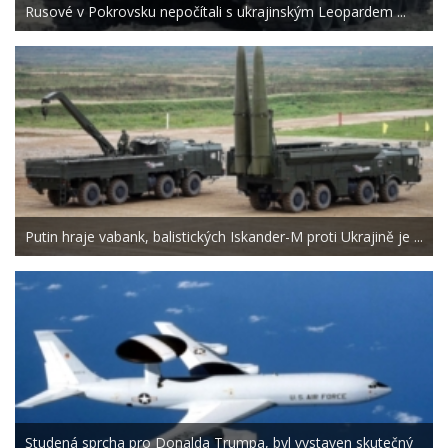
Rusové v Pokrovsku nepočítali s ukrajinským Leopardem ...
Putin hraje vabank, balistických Iskander-M proti Ukrajině je ...
Studená sprcha pro Donalda Trumpa, byl vystaven skutečný