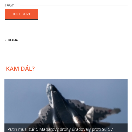
TAGY
IDET 2021
KAM DÁL?
Putin musí zuřit. Maďarovy drony úřadovaly proti Su-57