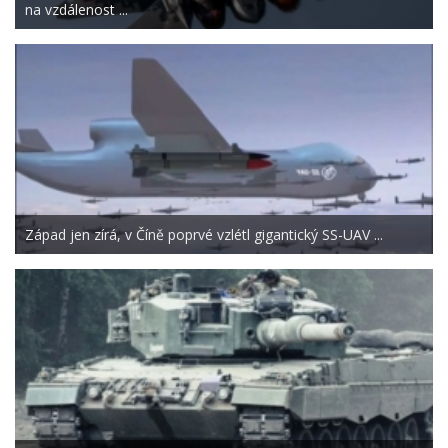
na vzdálenost ...
Západ jen zírá, v Číně poprvé vzlétl gigantický SS-UAV ...