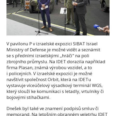
V pavilonu P v izraelské expozici SIBAT Israel
Ministry of Defense je možné vidět a seznámit
se s předními izraelskými ,,hráči" na poli
zbrojního průmyslu. Na IDET dorazila například
firma Plasan, známá výrobou vozidel, a to
i policejních. V izraelské expozici je možné
navštívit společnost Orbit, která na IDETu
vystavuje víceúčelový výsadkový terminál WGS,
který slouží ke komunikaci s letadly, vrtulníky či
bojovými stíhačkami.
Dnešek byl také ve znamení podpisů smluv či
memorand. Na letošním obranném veletrhu IDET