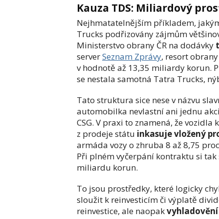
Kauza TDS: Miliardový pro
Nejhmatatelnějším příkladem, jaký
Trucks podřizovány zájmům většinové
Ministerstvo obrany ČR na dodávky
server
Seznam Zprávy
, resort obran
v hodnotě až 13,35 miliardy korun. 
se nestala samotná Tatra Trucks, ný
Tato struktura sice nese v názvu sla
automobilka nevlastní ani jednu akci
CSG. V praxi to znamená, že vozidla 
z prodeje státu
inkasuje vložený pr
armáda vozy o zhruba 8 až 8,75 proce
Při plném vyčerpání kontraktu si tak
miliardu korun.
To jsou prostředky, které logicky ch
sloužit k reinvesticím či výplatě di
reinvestice, ale naopak
vyhladovění