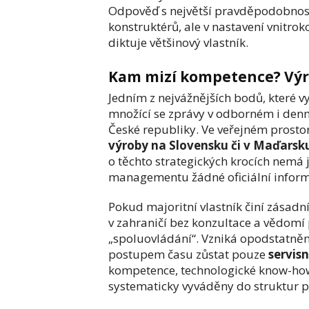
Odpověď s největší pravděpodobností
konstruktérů, ale v nastavení vnitro
diktuje většinový vlastník.
Kam mizí kompetence? Výro
Jedním z nejvážnějších bodů, které v
množící se zprávy v odborném i den
České republiky. Ve veřejném prostoru
výroby na Slovensku či v Maďarsk
o těchto strategických krocích nemá 
managementu žádné oficiální inform
Pokud majoritní vlastník činí zásadní
v zahraničí bez konzultace a vědomí
„spoluovládání“. Vzniká opodstatněn
postupem času zůstat pouze
servis
kompetence, technologické know-ho
systematicky vyváděny do struktur 