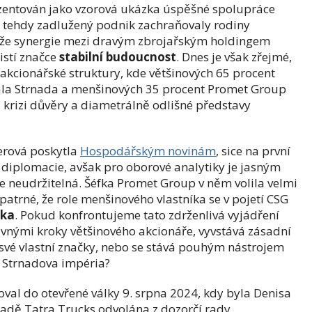
ezentován jako vzorová ukázka úspěšné spolupráce
3 tehdy zadlužený podnik zachraňovaly rodiny
, že synergie mezi dravým zbrojařským holdingem
istí značce
stabilní budoucnost
. Dnes je však zřejmé,
 akcionářské struktury, kde většinových 65 procent
ala Strnada a menšinových 35 procent Promet Group
krizi důvěry a diametrálně odlišné představy
erová poskytla
Hospodářským novinám
, sice na první
diplomacie, avšak pro oborové analytiky je jasným
je neudržitelná. Šéfka Promet Group v něm volila velmi
patrné, že role menšinového vlastníka se v pojetí CSG
áka
. Pokud konfrontujeme tato zdrženlivá vyjádření
vnými kroky většinového akcionáře, vyvstává zásadní
i své vlastní značky, nebo se stává pouhým nástrojem
h Strnadova impéria?
loval do otevřené války 9. srpna 2024, kdy byla Denisa
dě Tatra Trucks odvolána z dozorčí rady