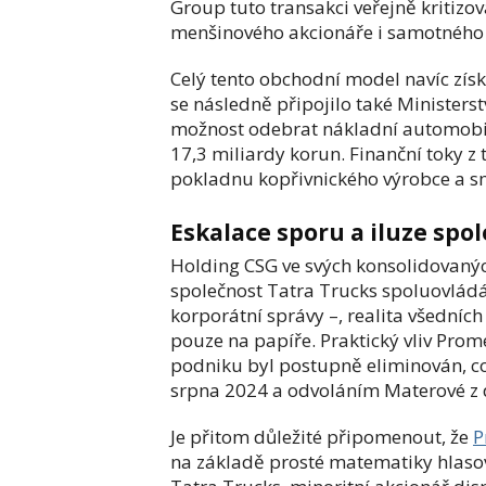
Group tuto transakci veřejně kritizov
menšinového akcionáře i samotného 
Celý tento obchodní model navíc zí
se následně připojilo také Ministerst
možnost odebrat nákladní automobil
17,3 miliardy korun. Finanční toky z 
pokladnu kopřivnického výrobce a s
Eskalace sporu a iluze spo
Holding CSG ve svých konsolidovanýc
společnost Tatra Trucks spoluovládá
korporátní správy –, realita všedních 
pouze na papíře. Praktický vliv Pro
podniku byl postupně eliminován, c
srpna 2024 a odvoláním Materové z 
Je přitom důležité připomenout, že
P
na základě prosté matematiky hlasov