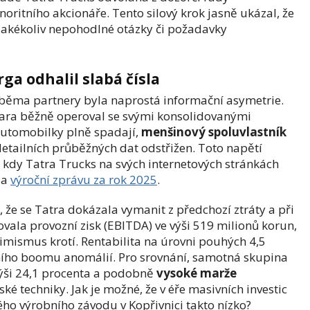
oritního akcionáře. Tento silový krok jasně ukázal, že
 jakékoliv nepohodlné otázky či požadavky
a odhalil slabá čísla
ěma partnery byla naprostá informační asymetrie.
jara běžně operoval se svými konsolidovanými
 automobilky plně spadají,
menšinový spoluvlastník
etailních průběžných dat odstřižen. Toto napětí
, kdy Tatra Trucks na svých internetových stránkách
la
výroční zprávu za rok 2025
.
, že se Tatra dokázala vymanit z předchozí ztráty a při
vala provozní zisk (EBITDA) ve výši 519 milionů korun,
timismus krotí. Rentabilita na úrovni pouhých 4,5
jního boomu anomálií. Pro srovnání, samotná skupina
výši 24,1 procenta a podobně
vysoké marže
enské techniky. Jak je možné, že v éře masivních investic
ho výrobního závodu v Kopřivnici takto nízko?