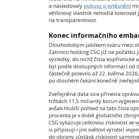
a následovaly
pokusy o vytěsnění
min
většinový vlastník nehodlá tolerovat
na transparentnost.
Konec informačního embarg
Dlouhodobým jablkem sváru mezi ob
Zatímco holding CSG již na počátku 
výsledky, do nichž čísla kopřivnické
byl podle dostupných informací od d
částečně polevilo až 22. května 2026
po dlouhém čekání konečně zveřejni
Zveřejněná data sice přinesla zprávu
tržbách 11,5 miliardy korun vygenero
avšak hlubší pohled na tato čísla op
procenta je v době globálního zbro
CSG vykazuje celkovou ziskovost ve 
si připisují i jiní světoví výrobci voj
do obrany zůstává ziskovost samotné