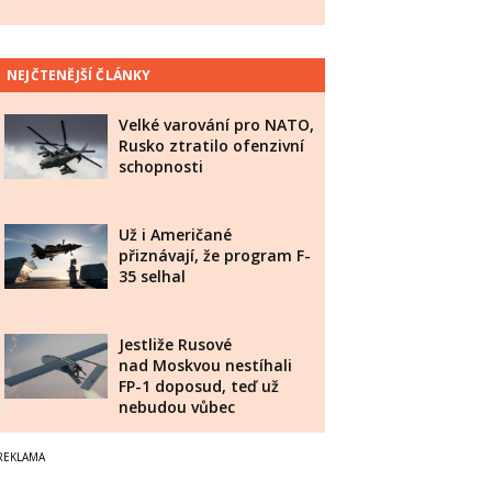
NEJČTENĚJŠÍ ČLÁNKY
Velké varování pro NATO,
Rusko ztratilo ofenzivní
schopnosti
Už i Američané
přiznávají, že program F-
35 selhal
Jestliže Rusové
nad Moskvou nestíhali
FP-1 doposud, teď už
nebudou vůbec