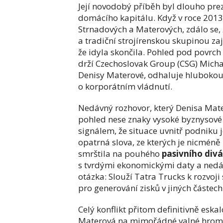
Její novodobý příběh byl dlouho pr
domácího kapitálu. Když v roce 201
Strnadových a Materových, zdálo se
a tradiční strojírenskou skupinou zaj
že idyla skončila. Pohled pod povrch
drží Czechoslovak Group (CSG) Mich
Denisy Materové, odhaluje hlubokou 
o korporátním vládnutí.
Nedávný rozhovor, který Denisa Mat
pohled nese znaky vysoké byznysové 
signálem, že situace uvnitř podniku 
opatrná slova, ze kterých je nicméně 
smrštila na pouhého
pasivního div
s tvrdými ekonomickými daty a nedá
otázka: Slouží Tatra Trucks k rozvoj
pro generování zisků v jiných částec
Celý konflikt přitom definitivně eska
Materová na mimořádné valné hroma