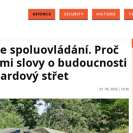
DEFENCE
SECURITY
HISTORIE
T
e spoluovládání. Proč
mi slovy o budoucnosti
iardový střet
01. 06. 2026
16:45