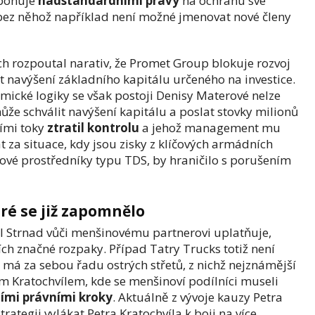
sponuje
nadstandardními právy
na ochranu své
o, bez něhož například není možné jmenovat nové členy
ch rozpoutal narativ, že Promet Group blokuje rozvoj
 navýšení základního kapitálu určeného na investice.
cké logiky se však postoji Denisy Materové nelze
že schválit navýšení kapitálu a poslat stovky milionů
ními toky
ztratil kontrolu
a jehož management mu
t za situace, kdy jsou zisky z klíčových armádních
ové prostředníky typu TDS, by hraničilo s porušením
ré se již zapomnělo
al Strnad vůči menšinovému partnerovi uplatňuje,
ch značné rozpaky. Případ Tatry Trucks totiž není
má za sebou řadu ostrých střetů, z nichž nejznámější
m Kratochvílem, kde se menšinoví podílníci museli
mi právními kroky
. Aktuálně z vývoje kauzy Petra
trategii vylákat Petra Kratochvíla k boji na více