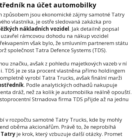
středník na účet automobilky
m způsobem jsou ekonomické zájmy samotné Tatry
ho vlastníka, je ostře sledovaná zakázka pro
těžkých nákladních vozidel
. Jak detailně popsal
y uzavřel rámcovou dohodu na nákup vozidel
Překvapením však bylo, že smluvním partnerem státu
brž společnost Tatra Defence Systems (TDS).
vnou značku, avšak z pohledu majetkových vazeb v ní
i. TDS je ze sta procent vlastněna přímo holdingem
kompletně vyrobí Tatra Trucks, avšak finální marži
ostředník
. Podle analytických odhadů nakupuje
nta dráž, než za kolik je automobilka reálně opouští.
 stoprocentní Strnadova firma TDS přijde až na jednu
ybí v rozpočtu samotné Tatry Trucks, kde by mohly
vidend oběma akcionářům. Právě to, že neprobíhá
 Tatry
je krok, který vzbuzuje další otázky. Promet