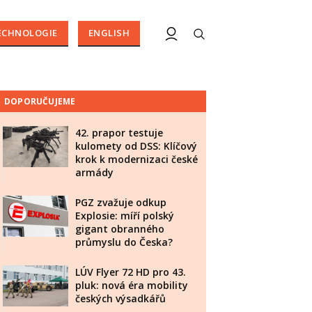
ECHNOLOGIE
ENGLISH
DOPORUČUJEME
42. prapor testuje
kulomety od DSS: Klíčový
krok k modernizaci české
armády
PGZ zvažuje odkup
Explosie: míří polský
gigant obranného
průmyslu do Česka?
LÚV Flyer 72 HD pro 43.
pluk: nová éra mobility
českých výsadkářů