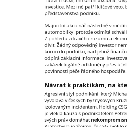
Tatra Trucks, minoritní akcionář di
investice. Mezi ně patří klíčové vet
představenstva podniku.
Majoritní akcionář následně v médií
automobilky, protože odmítá schválit
Z pohledu zdravého rozumu a ekonomi
divit. Žádný odpovědný investor nemů
korun do podniku, nad jehož finanč
odpírá základní informace. Investova
zakázek legálně odkloněny přes účel
povinnosti péče řádného hospodáře.
Návrat k praktikám, na kte
Agresivní styl podnikání, který Mich
vyvolává v českých byznysových kruzí
izolovaným incidentem. Holding CSG 
je vleklá kauza s podnikatelem Petre
svých práv domáhat
nekompromisní
Kratochvíla je zřejmé, že CSG zvolilo s