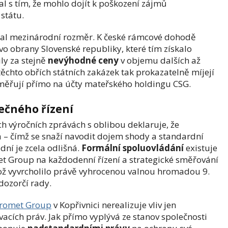
al s tím, že mohlo dojít k poškození zájmů
státu.
skal mezinárodní rozměr. K české rámcové dohodě
vo obrany Slovenské republiky, které tím získalo
y za stejně
nevýhodné ceny
v objemu dalších až
těchto obřích státních zakázek tak prokazatelně míjejí
měřují přímo na účty mateřského holdingu CSG.
lečného řízení
h výročních zprávách s oblibou deklaruje, že
 – čímž se snaží navodit dojem shody a standardní
dní je zcela odlišná.
Formální spoluovládání
existuje
met Group na každodenní řízení a strategické směřování
ož vyvrcholilo právě vyhrocenou valnou hromadou 9.
dozorčí rady.
romet Group
v Kopřivnici nerealizuje vliv jen
acích práv. Jak přímo vyplývá ze stanov společnosti