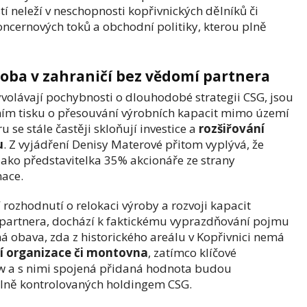
 neleží v neschopnosti kopřivnických dělníků či
koncernových toků a obchodní politiky, kterou plně
ba v zahraničí bez vědomí partnera
yvolávají pochybnosti o dlouhodobé strategii CSG, jsou
ním tisku o přesouvání výrobních kapacit mimo území
 se stále častěji skloňují investice a
rozšiřování
u
. Z vyjádření Denisy Materové přitom vyplývá, že
jako představitelka 35% akcionáře ze strany
ace.
 rozhodnutí o relokaci výroby a rozvoji kapacit
 partnera, dochází k faktickému vyprazdňování pojmu
á obava, zda z historického areálu v Kopřivnici nemá
ní organizace či montovna
, zatímco klíčové
w a s nimi spojená přidaná hodnota budou
plně kontrolovaných holdingem CSG.