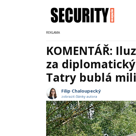
KOMENTÁŘ: Iluz
za diplomatický
Tatry bublá mil
Filip Chaloupecký
zobrazit články autora