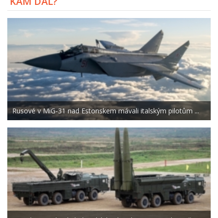
KAM DÁL?
Rusové v MiG-31 nad Estonskem mávali italským pilotům ...