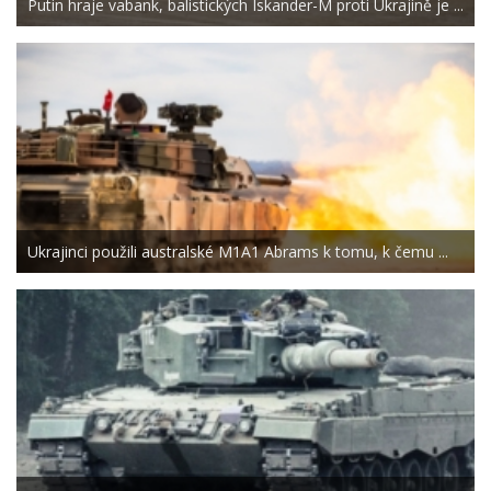
Putin hraje vabank, balistických Iskander-M proti Ukrajině je ...
Ukrajinci použili australské M1A1 Abrams k tomu, k čemu ...