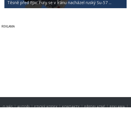
Těsně před Epic Fury se v Íránu nacházel ruský Su-57 ...
|
|
|
|
|
|
O NÁS
AUTOŘI
ETICKÝ KODEX
KONTAKTY
PŘEDPLATNÉ
REKLAMA
GDPR
NASTAVENÍ SOUKROMÍ
Copyright © 2014-2026
SecurityMagazin.cz