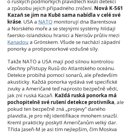
o ruských podmořkých plavidlech kvůli detekci
a způsobu jejich případného zničení.
Nová K-561
Kazaň
se jim na Kubě sama nabídla v celé své
kráse
. USA a
NATO
monitorují dna Barentsova
a Norského moře a se stejnými systémy hlídají
faersko-islandskou hranici a Nerisův průliv mezi
Kanadou
a Grónskem. Všude se nachází západní
ponorky a protiponorkové vzdušné síly.
Takže NATO a USA mají pod silnou kontrolou
všechny přístupy Rusů do Atlantského oceánu.
Detekce probíhá pomocí sonarů, ale především
akusticky. Každá ponorka vydává své specifické
zvuky a Američané teď naprosto bezpečně vědí,
jak zní ruská Kazaň.
Každá ruská ponorka má
pochopitelně své rušení detekce protivníka
, ale
pokud ten bezpečně zná „projevy” daného
plavidla, je pro něj identifikace mnohem snazší.
Kreml prakticky poskytl Američanům velký dar.
Třída Jaseň-M je asi tím nejlepším, čím Moskva