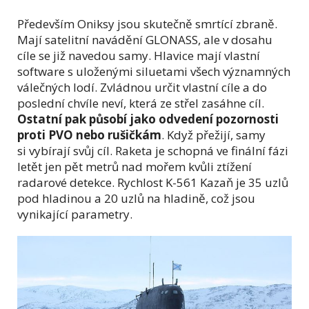
Především Oniksy jsou skutečně smrtící zbraně.
Mají satelitní navádění GLONASS, ale v dosahu
cíle se již navedou samy. Hlavice mají vlastní
software s uloženými siluetami všech významných
válečných lodí. Zvládnou určit vlastní cíle a do
poslední chvíle neví, která ze střel zasáhne cíl.
Ostatní pak působí jako odvedení pozornosti
proti PVO nebo rušičkám
. Když přežijí, samy
si vybírají svůj cíl. Raketa je schopná ve finální fázi
letět jen pět metrů nad mořem kvůli ztížení
radarové detekce. Rychlost K-561 Kazaň je 35 uzlů
pod hladinou a 20 uzlů na hladině, což jsou
vynikající parametry.