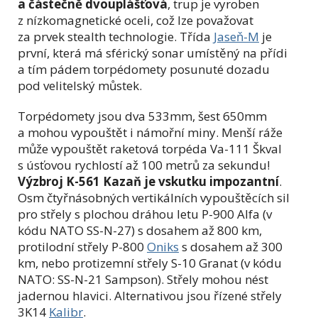
a částečně dvouplášťová
, trup je vyroben
z nízkomagnetické oceli, což lze považovat
za prvek stealth technologie. Třída
Jaseň-M
je
první, která má sférický sonar umístěný na přídi
a tím pádem torpédomety posunuté dozadu
pod velitelský můstek.
Torpédomety jsou dva 533mm, šest 650mm
a mohou vypouštět i námořní miny. Menší ráže
může vypouštět raketová torpéda Va-111 Škval
s úsťovou rychlostí až 100 metrů za sekundu!
Výzbroj K-561 Kazaň je vskutku impozantní
.
Osm čtyřnásobných vertikálních vypouštěcích sil
pro střely s plochou dráhou letu P-900 Alfa (v
kódu NATO SS-N-27) s dosahem až 800 km,
protilodní střely P-800
Oniks
s dosahem až 300
km, nebo protizemní střely S-10 Granat (v kódu
NATO: SS-N-21 Sampson). Střely mohou nést
jadernou hlavici. Alternativou jsou řízené střely
3K14
Kalibr
.