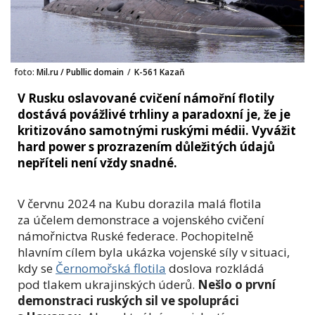
foto:
Mil.ru / Publlic domain
/
K-561 Kazaň
V Rusku oslavované cvičení námořní flotily
dostává povážlivé trhliny a paradoxní je, že je
kritizováno samotnými ruskými médii. Vyvážit
hard power s prozrazením důležitých údajů
nepříteli není vždy snadné.
V červnu 2024 na Kubu dorazila malá flotila
za účelem demonstrace a vojenského cvičení
námořnictva Ruské federace. Pochopitelně
hlavním cílem byla ukázka vojenské síly v situaci,
kdy se
Černomořská flotila
doslova rozkládá
pod tlakem ukrajinských úderů.
Nešlo o první
demonstraci ruských sil ve spolupráci