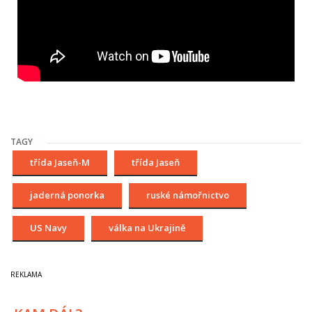
TAGY
třída Jaseň-M
třída Jaseň
jaderná ponorka
ruské námořnictvo
US Navy
válka na Ukrajině