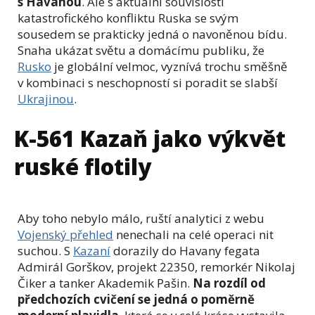
s Havanou
. Ale s aktuální souvislostí
katastrofického konfliktu Ruska se svým
sousedem se prakticky jedná o navoněnou bídu.
Snaha ukázat světu a domácímu publiku, že
Rusko
je globální velmoc, vyznívá trochu směšně
v kombinaci s neschopností si poradit se slabší
Ukrajinou
.
K-561 Kazaň jako výkvět
ruské flotily
Aby toho nebylo málo, ruští analytici z webu
Vojenský přehled
nenechali na celé operaci nit
suchou. S
Kazaní
dorazily do Havany fegata
Admirál Gorškov, projekt 22350, remorkér Nikolaj
Čiker a tanker Akademik Pašin.
Na rozdíl od
předchozích cvičení se jedná o poměrně