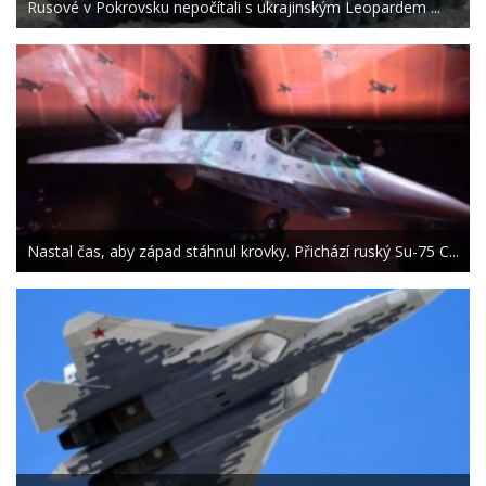
Rusové v Pokrovsku nepočítali s ukrajinským Leopardem ...
Nastal čas, aby západ stáhnul krovky. Přichází ruský Su-75 C...