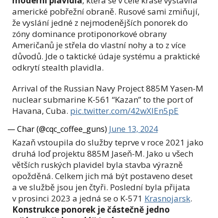
moderní plavidla
, která se v celé kráse vystavila
americké pobřežní obraně. Rusové sami zmiňují,
že vyslání jedné z nejmodenějších ponorek do
zóny dominance protiponorkové obrany
Američanů je střela do vlastní nohy a to z více
důvodů. Jde o taktické údaje systému a praktické
odkrytí stealth plavidla.
Arrival of the Russian Navy Project 885M Yasen-M
nuclear submarine K-561 “Kazan” to the port of
Havana, Cuba.
pic.twitter.com/42wXlEn5pE
— Char (@cqc_coffee_guns)
June 13, 2024
Kazaň vstoupila do služby teprve v roce 2021 jako
druhá loď projektu 885M Jaseň-M. Jako u všech
větších ruských plavidel byla stavba výrazně
opožděná. Celkem jich má být postaveno deset
a ve službě jsou jen čtyři. Poslední byla přijata
v prosinci 2023 a jedná se o K-571
Krasnojarsk
.
Konstrukce ponorek je částečně jedno