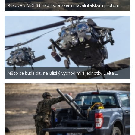
Rusové v MiG-31 nad Estonskem mávali italským pilotům ...
Něco se bude dít, na Blízký východ míří jednotky Delta ...