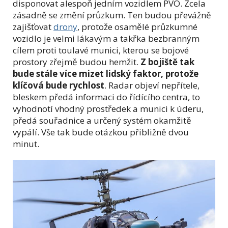
disponovat alespoň jedním vozidlem PVO. Zcela
zásadně se změní průzkum. Ten budou převážně
zajišťovat
drony
, protože osamělé průzkumné
vozidlo je velmi lákavým a takřka bezbranným
cílem proti toulavé munici, kterou se bojové
prostory zřejmě budou hemžit.
Z bojiště tak
bude stále více mizet lidský faktor, protože
klíčová bude rychlost
. Radar objeví nepřítele,
bleskem předá informaci do řídícího centra, to
vyhodnotí vhodný prostředek a munici k úderu,
předá souřadnice a určený systém okamžitě
vypálí. Vše tak bude otázkou přibližně dvou
minut.