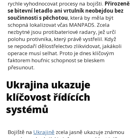
rychle vyhodnocovat procesy na bojišti.
Přirozeně
se bitevní letadlo ani vrtulník neobejdou bez
součinnosti s pěchotou
, která by měla být
schopná lokalizovat včas MANPADS. Zcela
nezbytné jsou protibateriové radary, jež určí
polohu protivníka, který právě vystřelil. Když
se nepodaří dělostřelectvo zlikvidovat, jakákoli
operace musí selhat. Proto je dnes klíčovým
faktorem houfnic schopnost se bleskem
přesunout.
Ukrajina ukazuje
klíčovost řídících
systémů
Bojiště na
Ukrajině
zcela jasně ukazuje známou