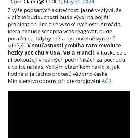
— Colin Clark (@CCFOC1)
May 31, 2024
Z výše popsaných skutečností jasně vyplývá, že
v blízké budoucnosti bude vývoj na bojišti
probíhat on-line a ve vysoké rychlosti. Armáda,
která nebude schopná včas reagovat, bude
poražena, i kdyby měla být početně výrazně
silnější.
V současnosti probíhá tato revoluce
hezky potichu v USA, VB a Francii
. V Rusku se o
ni pokoušejí
v reálných podmínkách
za pochodu
a velice nahlas. Velkým otazníkem navíc je, jak
hodně si je těchto procesů vědomo české
Ministerstvo obrany při přezbrojování
AČR
.