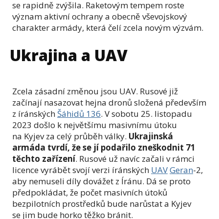
se rapidně zvýšila. Raketovým tempem roste
význam aktivní ochrany a obecně vševojskový
charakter armády, která čelí zcela novým výzvám.
Ukrajina a UAV
Zcela zásadní změnou jsou UAV. Rusové již
začínají nasazovat hejna dronů složená především
z íránských
Šáhidů 136
. V sobotu 25. listopadu
2023 došlo k největšímu masivnímu útoku
na Kyjev za celý průběh války.
Ukrajinská
armáda tvrdí, že se jí podařilo zneškodnit 71
těchto zařízení
. Rusové už navíc začali v rámci
licence vyrábět svojí verzi íránských
UAV
Geran
-2,
aby nemuseli díly dovážet z Íránu. Dá se proto
předpokládat, že počet masivních útoků
bezpilotních prostředků bude narůstat a Kyjev
se jim bude horko těžko bránit.