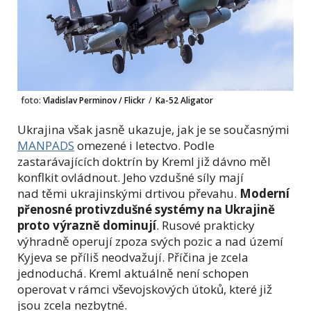
foto:
Vladislav Perminov / Flickr
/
Ka-52 Aligator
Ukrajina však jasně ukazuje, jak je se současnými
MANPADS
omezené i letectvo. Podle
zastarávajících doktrín by Kreml již dávno měl
konflkit ovládnout. Jeho vzdušné síly mají
nad těmi ukrajinskými drtivou převahu.
Moderní
přenosné protivzdušné systémy na Ukrajině
proto výrazně dominují
. Rusové prakticky
výhradně operují zpoza svých pozic a nad území
Kyjeva se příliš neodvažují. Příčina je zcela
jednoduchá. Kreml aktuálně není schopen
operovat v rámci vševojskových útoků, které již
jsou zcela nezbytné.