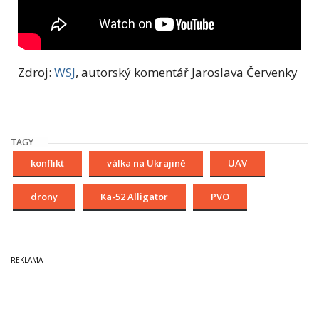
Zdroj:
WSJ
, autorský komentář Jaroslava Červenky
TAGY
konflikt
válka na Ukrajině
UAV
drony
Ka-52 Alligator
PVO