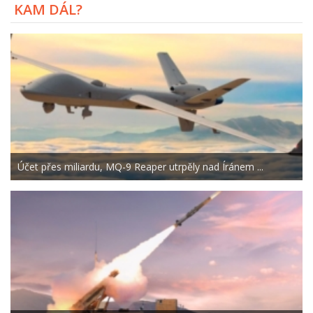
KAM DÁL?
Účet přes miliardu, MQ-9 Reaper utrpěly nad Íránem ...