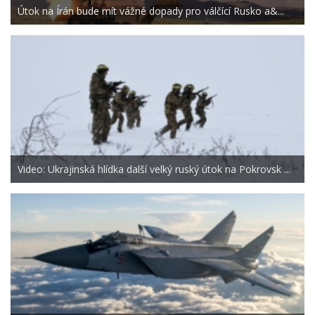
Útok na Írán bude mít vážné dopady pro válčící Rusko a&...
Video: Ukrajinská hlídka další velký ruský útok na Pokrovsk ...