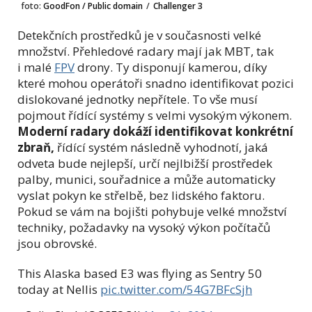
foto:
GoodFon / Public domain
/
Challenger 3
Detekčních prostředků je v současnosti velké
množství. Přehledové radary mají jak MBT, tak
i malé
FPV
drony. Ty disponují kamerou, díky
které mohou operátoři snadno identifikovat pozici
dislokované jednotky nepřítele. To vše musí
pojmout řídící systémy s velmi vysokým výkonem.
Moderní radary dokáží identifikovat konkrétní
zbraň,
řídící systém následně vyhodnotí, jaká
odveta bude nejlepší, určí nejlbižší prostředek
palby, munici, souřadnice a může automaticky
vyslat pokyn ke střelbě, bez lidského faktoru.
Pokud se vám na bojišti pohybuje velké množství
techniky, požadavky na vysoký výkon počítačů
jsou obrovské.
This Alaska based E3 was flying as Sentry 50
today at Nellis
pic.twitter.com/54G7BFcSjh