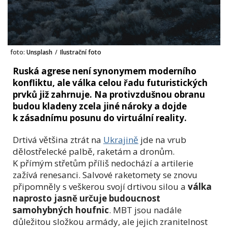
foto:
Unsplash
/
Ilustrační foto
Ruská agrese není synonymem moderního
konfliktu, ale válka celou řadu futuristických
prvků již zahrnuje. Na protivzdušnou obranu
budou kladeny zcela jiné nároky a dojde
k zásadnímu posunu do virtuální reality.
Drtivá většina ztrát na
Ukrajině
jde na vrub
dělostřelecké palbě, raketám a dronům.
K přímým střetům příliš nedochází a artilerie
zažívá renesanci. Salvové raketomety se znovu
připomněly s veškerou svojí drtivou silou a
válka
naprosto jasně určuje budoucnost
samohybných houfnic
. MBT jsou nadále
důležitou složkou armády, ale jejich zranitelnost