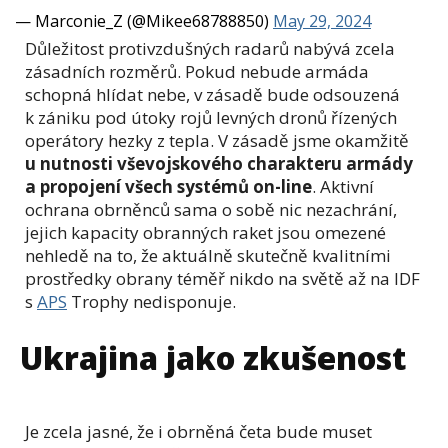
— Marconie_Z (@Mikee68788850)
May 29, 2024
Důležitost protivzdušných radarů nabývá zcela
zásadních rozměrů. Pokud nebude armáda
schopná hlídat nebe, v zásadě bude odsouzená
k zániku pod útoky rojů levných dronů řízených
operátory hezky z tepla. V zásadě jsme okamžitě
u nutnosti vševojskového charakteru armády
a propojení všech systémů on-line
. Aktivní
ochrana obrněnců sama o sobě nic nezachrání,
jejich kapacity obranných raket jsou omezené
nehledě na to, že aktuálně skutečně kvalitními
prostředky obrany téměř nikdo na světě až na IDF
s
APS
Trophy nedisponuje.
Ukrajina jako zkušenost
Je zcela jasné, že i obrněná četa bude muset