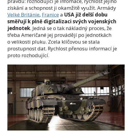
pravdu: rozhodující je infomace, rychlost jejího
získání a schopnost ji okamžitě využít. Armády
Velké Británie
,
Franice
a
USA již delší dobu
směřují k plně digitalizaci svých vojenských
jednotek
. Jedná se o tak nákladný proces, že
třeba Američané jej provádějí po jednotkách
o velikosti pluku. Zcela klíčovou se stala
prostupnost dat. Rychlost přenosu informací je
proto rozhodující.