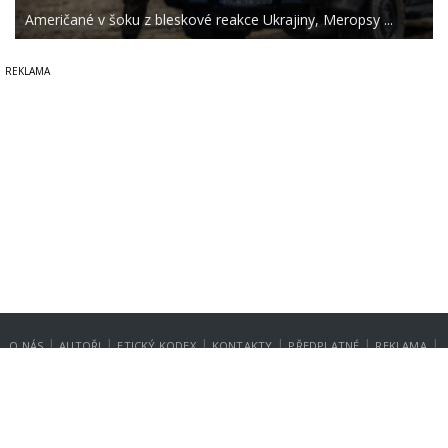
Američané v šoku z bleskové reakce Ukrajiny, Meropsy ...
|
|
|
|
|
|
O NÁS
AUTOŘI
ETICKÝ KODEX
KONTAKTY
PŘEDPLATNÉ
REKLAMA
GDPR
NASTAVENÍ SOUKROMÍ
Copyright © 2014-2026
SecurityMagazin.cz