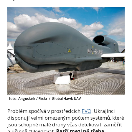
foto:
Anguskirk / Flickr
/
Global Hawk UAV
Problém spočívá v prostředcích
PVO
. Ukrajinci
disponují velmi omezeným počtem systémů, které
jsou schopné malé drony včas detekovat, zaměřit
a účinně zlikvidovat.
Patří mezi ně třeba