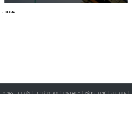
|
|
|
|
|
|
O NÁS
AUTOŘI
ETICKÝ KODEX
KONTAKTY
PŘEDPLATNÉ
REKLAMA
GDPR
NASTAVENÍ SOUKROMÍ
Copyright © 2014-2026
SecurityMagazin.cz