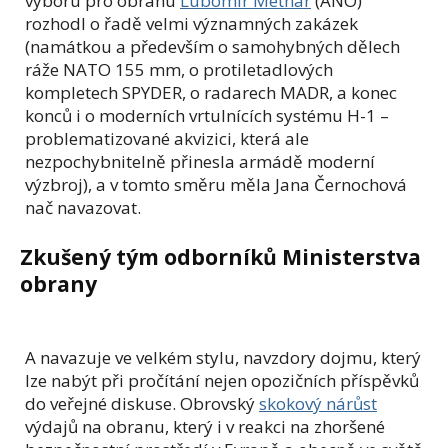
výboru pro obranu
Lubomír Metnar
(ANO)
rozhodl o řadě velmi významných zakázek
(namátkou a především o samohybných dělech
ráže NATO 155 mm, o protiletadlových
kompletech SPYDER, o radarech MADR, a konec
konců i o moderních vrtulnících systému H-1 –
problematizované akvizici, která ale
nezpochybnitelně přinesla armádě moderní
výzbroj), a v tomto směru měla Jana Černochová
nač navazovat.
Zkušený tým odborníků Ministerstva
obrany
A navazuje ve velkém stylu, navzdory dojmu, který
lze nabýt při pročítání nejen opozičních příspěvků
do veřejné diskuse. Obrovský
skokový nárůst
výdajů na obranu, který i v reakci na zhoršené