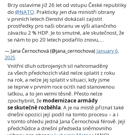
Brzy oslavíme již 26 let od vstupu České republiky
do
@NATO
. Prakticky jen dva ministři obrany
v prvních letech členství dokázali zajistit
prostředky pro naši obranu ve výši aliančního
závazku 2 % HDP. Je to smutné, ale skutečnost, že
se nám to po 20 letech podařilo znovu,…
— Jana Černochová (@jana_cernochova)
January 6,
2025
Vnitřní dluh ozbrojených sil nahromaděný
za všech předchozích vlád nelze splatit z roku
na rok, a nelze jej splatit v situaci, kdy jsme
se teprve v prvním roce ocitli nad stanovenou
laťkou, a to jen velmi těsně. Přesto nelze
zpochybnit, že
modernizace armády
se skutečně rozběhla
. A je na místě přiznat také
dnešní opozici její podíl na tomto procesu – a i
v tomto ohledu jedná Jana Černochová férově. Její
předchůdce a dnešní předseda sněmovního