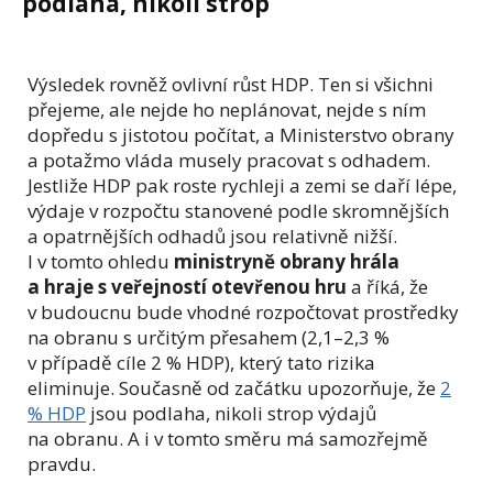
podlaha, nikoli strop
Výsledek rovněž ovlivní růst HDP. Ten si všichni
přejeme, ale nejde ho neplánovat, nejde s ním
dopředu s jistotou počítat, a Ministerstvo obrany
a potažmo vláda musely pracovat s odhadem.
Jestliže HDP pak roste rychleji a zemi se daří lépe,
výdaje v rozpočtu stanovené podle skromnějších
a opatrnějších odhadů jsou relativně nižší.
I v tomto ohledu
ministryně obrany hrála
a hraje s veřejností otevřenou hru
a říká, že
v budoucnu bude vhodné rozpočtovat prostředky
na obranu s určitým přesahem (2,1–2,3 %
v případě cíle 2 % HDP), který tato rizika
eliminuje. Současně od začátku upozorňuje, že
2
% HDP
jsou podlaha, nikoli strop výdajů
na obranu. A i v tomto směru má samozřejmě
pravdu.