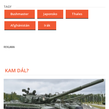
TAGY
Bushmaster
Japonsko
Thales
Afghánistán
Irák
KAM DÁL?