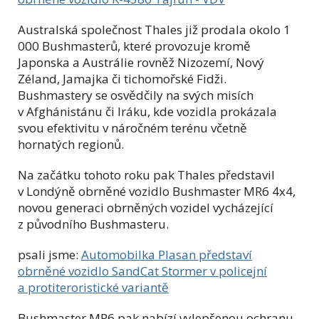
Australská společnost Thales již prodala okolo 1
000 Bushmasterů, které provozuje kromě
Japonska a Austrálie rovněž Nizozemí, Nový
Zéland, Jamajka či tichomořské Fidži.
Bushmastery se osvědčily na svých misích
v Afghánistánu či Iráku, kde vozidla prokázala
svou efektivitu v náročném terénu včetně
hornatých regionů.
Na začátku tohoto roku pak Thales představil
v Londýně obrněné vozidlo Bushmaster MR6 4x4,
novou generaci obrněných vozidel vycházející
z původního Bushmasteru.
psali jsme:
Automobilka Plasan představí
obrněné vozidlo SandCat Stormer v policejní
a protiteroristické variantě
Bushmaster MR6 pak nabízí vylepšenou ochranu