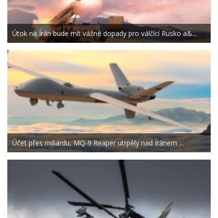
Útok na Írán bude mít vážné dopady pro válčící Rusko a&...
Účet přes miliardu, MQ-9 Reaper utrpěly nad Íránem ...