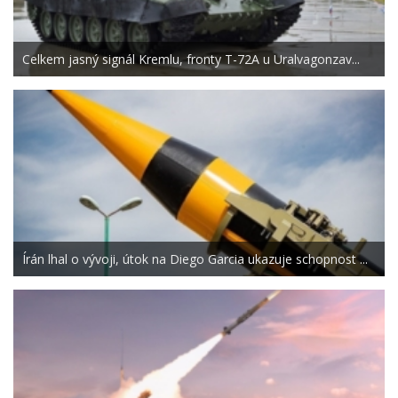
Celkem jasný signál Kremlu, fronty T-72A u Uralvagonzav...
Írán lhal o vývoji, útok na Diego Garcia ukazuje schopnost ...