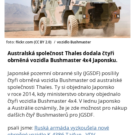
foto:
flickr.com (CC BY 2.0)
/
vozidlo Bushmaster
Australská společnost Thales dodala čtyři
obrněná vozidla Bushmaster 4x4 Japonsku.
Japonské pozemní obranné síly (JGSDF) posílily
čtyři obrněná vozidla Bushmaster od australské
společnosti Thales. Ty si objednalo Japonsko
v roce 2014, kdy ministerstvo obrany objednalo
čtyři vozidla Bushmaster 4x4. V lednu Japonsko
a Austrálie oznámily, že je zde možnost pro nákup
dalších čtyř Bushmasterů pro JGSDF.
psali jsme:
Ruská armáda vyzkoušela nové
obrněné vozidlo K-4386 Tajfun - VDV