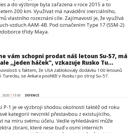
es a do výzbroje byla zařazena v roce 2015 a to
letem 200 km. Využívat má navádění inerciálního,
ů vlastního rozeznání cíle. Zajímavostí je, že využívá
zduch-vzduch AAM-4B. Pod označením Type 17 (SSM-2)
pédoborce třídy Maya.
me vám schopni prodat náš letoun Su-57, má
 ale ,,jeden háček", vzkazuje Rusko Tu...
ouvislosti s faktem, že USA zablokovaly dodávku 100 letounů
 Turecku, se Ankara poohlíží v Rusku i po stroji Su-57.
1. 2020
13:00
DEFENCE
-1 je ve výzbroji shodou okolností taktéž od roku
é kategorii nevznikl přestavbou z existujícího,
vinut na míru svému účelu. Vedle vyhledávání může
ektra zbraní, které nese buď v osmi interních