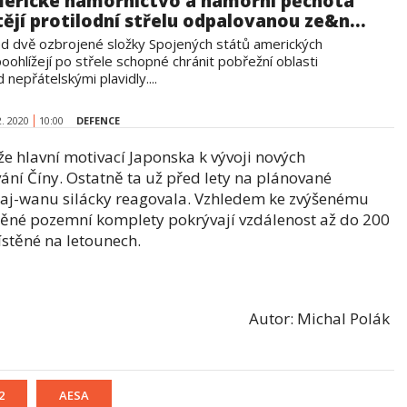
erické námořnictvo a námořní pěchota
tějí protilodní střelu odpalovanou ze&n...
d dvě ozbrojené složky Spojených států amerických
oohlížejí po střele schopné chránit pobřežní oblasti
 nepřátelskými plavidly....
2. 2020
10:00
DEFENCE
 hlavní motivací Japonska k vývoji nových
vání Číny. Ostatně ta už před lety na plánované
Tchaj-wanu silácky reagovala. Vzhledem ke zvýšenému
stěné pozemní komplety pokrývají vzdálenost až do 200
ístěné na letounech.
Autor: Michal Polák
2
AESA