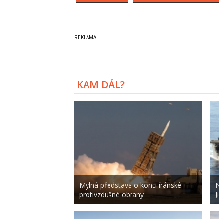
KAM DÁL?
Mylná představa o konci íránské
N
protivzdušné obrany
J