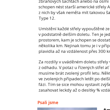
zbraňových šachtách anebo na osmi 
schopen nést starší americké střely
z nich by však neměla mít takovou š
Type 12.
Umístění každé střely vypouštěné z
v podstatně delším doletu. Ten je 
prostorem, kam je schopen se dostat
několika km. Nejinak tomu je i v pří
plavidla až na vzdálenost přes 300 k
Za rozdíly v uváděném doletu střely 
z odhadu. V potaz u řízených střel 
musíme brát zvolený profil letu. Něk
ve zvolených případech letět po delší 
fázi. Tím se sice mohou vystavit zvý
zasahovat leckdy až o desítky % vzdál
Psali jsme