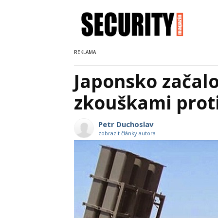
Japonsko začalo
zkouškami proti
Petr Duchoslav
zobrazit články autora