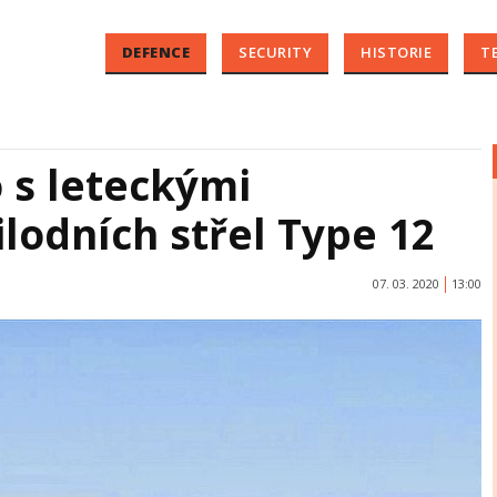
DEFENCE
SECURITY
HISTORIE
T
 s leteckými
lodních střel Type 12
07. 03. 2020
13:00