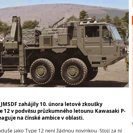
 JMSDF zahájily 10. února letové zkoušky
ype 12 v podvěsu průzkumného letounu Kawasaki P-
eaguje na čínské ambice v oblasti.
uše jako Type 12 není žádnou novinkou. Stojí za ní