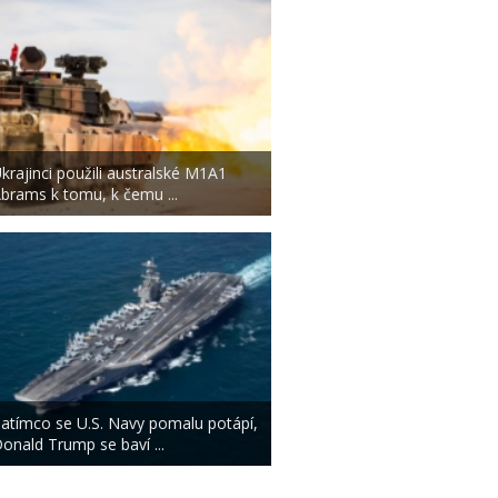
krajinci použili australské M1A1
brams k tomu, k čemu ...
atímco se U.S. Navy pomalu potápí,
onald Trump se baví ...