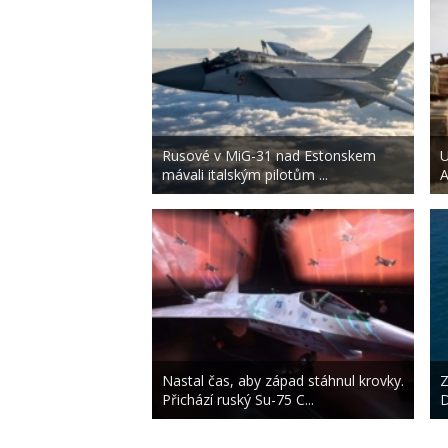
Rusové v MiG-31 nad Estonskem
U
mávali italským pilotům ...
A
Nastal čas, aby západ stáhnul krovky.
Z
Přichází ruský Su-75 C...
D