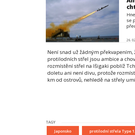
Am
ch
Hne
se p
před
26. 0
Není snad už žádným překvapením, že
protilodních střel jsou ambice a cho
rozmístění střel na Išigaki poblíž 
doletu ani není divu, protože rozmí
km od ostrovů, nehledě na střely um
TAGY
Japonsko
protilodní střela Type 1