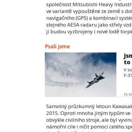
společnost Mitsubishi Heavy Industri
ve variantě vypouštěné ze země s do
navigačního (GPS) a kombinací systém
stejného AESA radaru jako střely v
jí budou vyzbrojeny i nové lodě tor
Psali jsme
Js
to
V s
F-35
15. 0
Samotný průzkumný letoun Kawasaki P
2015. Oproti mnoha jiným typům ve sv
obvykle civilního stroje, ale byl vy
námořní cíle i ničit pomocí celého sp