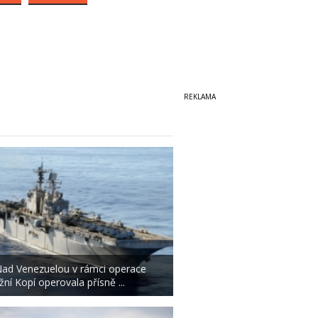
ad Venezuelou v rámci operace
ižní Kopí operovala přísně ...