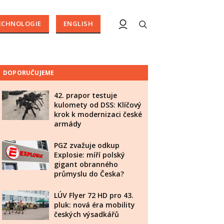
ECHNOLOGIE
ENGLISH
DOPORUČUJEME
42. prapor testuje
kulomety od DSS: Klíčový
krok k modernizaci české
armády
PGZ zvažuje odkup
Explosie: míří polský
gigant obranného
průmyslu do Česka?
LÚV Flyer 72 HD pro 43.
pluk: nová éra mobility
českých výsadkářů