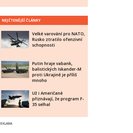
NEJČTENĚJŠÍ ČLÁNKY
Velké varování pro NATO,
Rusko ztratilo ofenzivní
schopnosti
Putin hraje vabank,
balistických Iskander-M
proti Ukrajině je příliš
mnoho
Už i Američané
přiznávají, že program F-
35 selhal