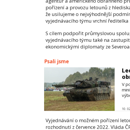
agentur a amerického obranného prů
pořízení a provozu letounů z hlediska
že usilujeme o nejvýhodnější podmín
vyjednávacího týmu vrchní ředitelk
S cílem podpořit průmyslovou spolupr
vyjednávacího týmu také na zastupi
ekonomickými diplomaty ze Severo
Psali jsme
Le
ob
V p
min
výbo
10. 0
Vyjednávání o možném pořízení leto
rozhodnutí z července 2022. Vláda ČR