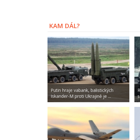
KAM DÁL?
Putin hraje vabank, balistických
R
Iskander-M proti Ukrajině je ...
s