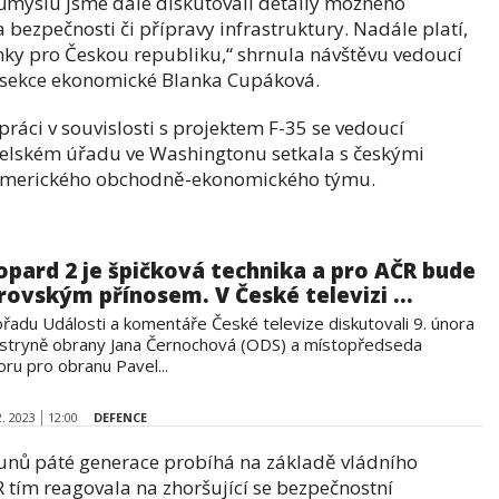
myslu jsme dále diskutovali detaily možného
 bezpečnosti či přípravy infrastruktury. Nadále platí,
ky pro Českou republiku,“ shrnula návštěvu vedoucí
a sekce ekonomické Blanka Cupáková.
áci v souvislosti s projektem F-35 se vedoucí
telském úřadu ve Washingtonu setkala s českými
amerického obchodně-ekonomického týmu.
opard 2 je špičková technika a pro AČR bude
rovským přínosem. V České televizi ...
ořadu Události a komentáře České televize diskutovali 9. února
istryně obrany Jana Černochová (ODS) a místopředseda
ru pro obranu Pavel...
2. 2023
12:00
DEFENCE
unů páté generace probíhá na základě vládního
 tím reagovala na zhoršující se bezpečnostní