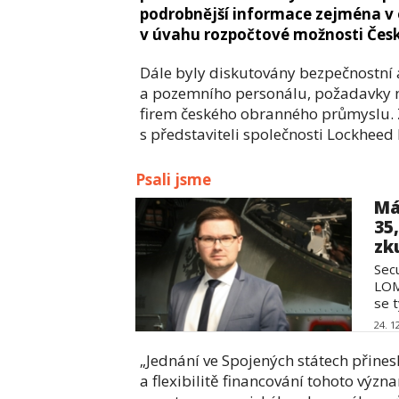
podrobnější informace zejména v o
v úvahu rozpočtové možnosti Česk
Dále byly diskutovány bezpečnostní a
a pozemního personálu, požadavky na
firem českého obranného průmyslu. Z
s představiteli společnosti Lockheed 
Psali jsme
Má
35
zku
Sec
LOM
se t
24. 1
„Jednání ve Spojených státech přine
a flexibilitě financování tohoto výz