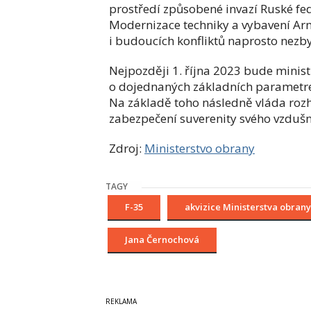
prostředí způsobené invazí Ruské fe
Modernizace techniky a vybavení Ar
i budoucích konfliktů naprosto nezb
Nejpozději 1. října 2023 bude minis
o dojednaných základních parametre
Na základě toho následně vláda rozh
zabezpečení suverenity svého vzdušn
Zdroj:
Ministerstvo obrany
TAGY
F-35
akvizice Ministerstva obrany
Jana Černochová