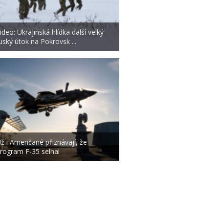
ideo: Ukrajinská hlídka další velký
uský útok na Pokrovsk ...
ž i Američané přiznávají, že
rogram F-35 selhal