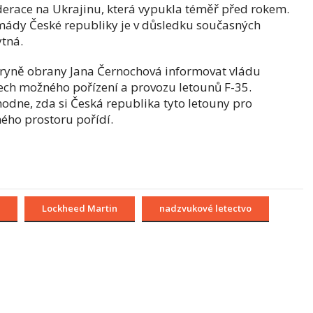
derace na Ukrajinu, která vypukla téměř před rokem.
mády České republiky je v důsledku současných
ytná.
tryně obrany Jana Černochová informovat vládu
ch možného pořízení a provozu letounů F-35.
odne, zda si Česká republika tyto letouny pro
ého prostoru pořídí.
Lockheed Martin
nadzvukové letectvo