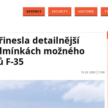
DEFENCE
SECURITY
HISTORIE
T
inesla detailnější
odmínkách možného
ů F-35
15. 02. 2023
11:00