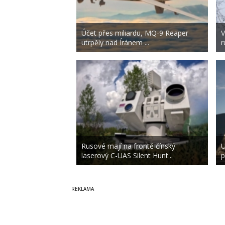
Účet přes miliardu, MQ-9 Reaper
V
utrpěly nad Íránem ...
r
Rusové mají na frontě čínský
U
laserový C-UAS Silent Hunt...
p