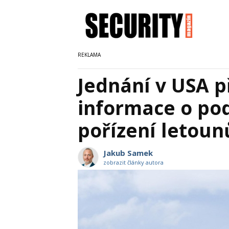
Jednání v USA př
informace o p
pořízení letoun
Jakub Samek
zobrazit články autora