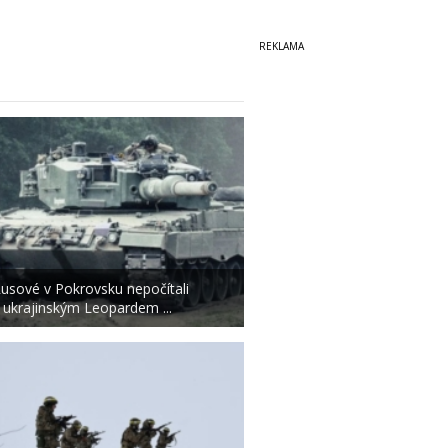
usové v Pokrovsku nepočítali
 ukrajinským Leopardem ...