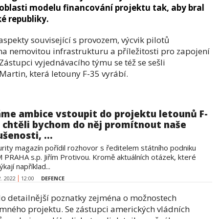
blasti modelu financování projektu tak, aby bral
é republiky.
spekty související s provozem, výcvik pilotů
 nemovitou infrastrukturu a příležitosti pro zapojení
ástupci vyjednávacího týmu se též se sešli
Martin, která letouny F-35 vyrábí.
me ambice vstoupit do projektu letounů F-
, chtěli bychom do něj promítnout naše
šenosti, ...
urity magazín pořídil rozhovor s ředitelem státního podniku
 PRAHA s.p. Jiřím Protivou. Kromě aktuálních otázek, které
ýkají například...
2. 2022
12:00
DEFENCE
slo detailnější poznatky zejména o možnostech
namného projektu. Se zástupci amerických vládních