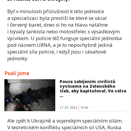
Byť v minulosti příslušnost k této jednotce
a specializaci byla prestiží ke které se vázal
i červený baret, dnes si ho na hlavu natáhne
i bývalý tankista nebo motostřelec s výsadkovým
výcvikem. U policie též funguje speciální jednotka
pod názvem URNA, a je to nepochybně jediná
speciální síla policie, i když jsou i zásahové
jednotky.
Psali jsme
Pouze zabíjením civilistů
vyvineme na Zelenského
tlak, aby kapituloval. Ve válce
...
17. 07. 2022
13:00
Ale zpět k Ukrajině a vojenským speciálním silám.
V teoretickém konfliktu speciálních sil USA, Ruska