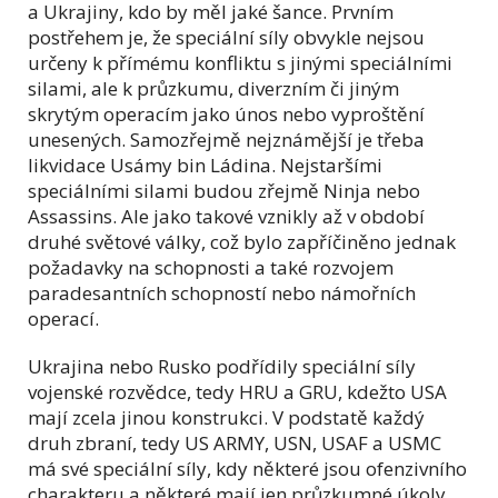
a Ukrajiny, kdo by měl jaké šance. Prvním
postřehem je, že speciální síly obvykle nejsou
určeny k přímému konfliktu s jinými speciálními
silami, ale k průzkumu, diverzním či jiným
skrytým operacím jako únos nebo vyproštění
unesených. Samozřejmě nejznámější je třeba
likvidace Usámy bin Ládina. Nejstaršími
speciálními silami budou zřejmě Ninja nebo
Assassins. Ale jako takové vznikly až v období
druhé světové války, což bylo zapříčiněno jednak
požadavky na schopnosti a také rozvojem
paradesantních schopností nebo námořních
operací.
Ukrajina nebo Rusko podřídily speciální síly
vojenské rozvědce, tedy HRU a GRU, kdežto USA
mají zcela jinou konstrukci. V podstatě každý
druh zbraní, tedy US ARMY, USN, USAF a USMC
má své speciální síly, kdy některé jsou ofenzivního
charakteru a některé mají jen průzkumné úkoly.