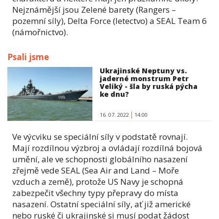
Nejznámější jsou Zelené barety (Rangers –
pozemní síly), Delta Force (letectvo) a SEAL Team 6
(námořnictvo).
Psali jsme
Ukrajinské Neptuny vs.
jaderné monstrum Petr
Veliký - šla by ruská pýcha
ke dnu?
16. 07. 2022
14:00
Ve výcviku se speciální síly v podstatě rovnají.
Mají rozdílnou výzbroj a ovládají rozdílná bojová
umění, ale ve schopnosti globálního nasazení
zřejmě vede SEAL (Sea Air and Land – Moře
vzduch a země), protože US Navy je schopná
zabezpečit všechny typy přepravy do místa
nasazení. Ostatní speciální síly, ať již americké
nebo ruské či ukrajinské si musí podat žádost