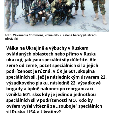
foto:
Wikimedia Commons, volné dílo
/
Zelené barety (ilustrační
obrázek)
Válka na Ukrajině a výbuchy v Ruskem
ovládaných oblastech nebo přímo v Rusku
ukazují, jak jsou speciální síly důležité. Ale
země od země, počet speciálních sil a jejich
podřízenost je různá. V ČR je 601. skupina
speciálních sil, jež je následnickým útvarem 22.
výsadkového pluku, následně 22. výsadkové
brigády a úplně nakonec po reorganizaci
vznikla 601. skss kdy je jedinou jednotkou
speciálních sil v podřízenosti MO. Kdo by
ovšem vyšel vítězně ze ,,souboje" speciálních
sil Ruska, USA a Ukrajiny?