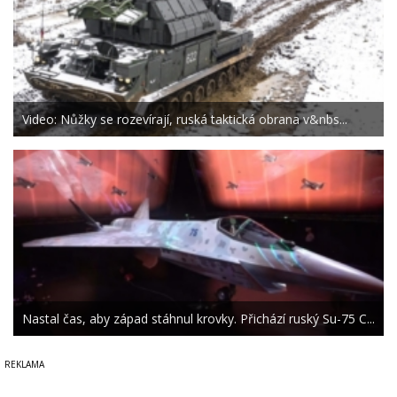
Video: Nůžky se rozevírají, ruská taktická obrana v&nbs...
Nastal čas, aby západ stáhnul krovky. Přichází ruský Su-75 C...