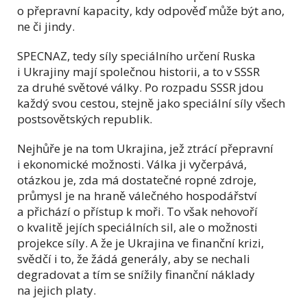
o přepravní kapacity, kdy odpověď může být ano,
ne či jindy.
SPECNAZ, tedy síly speciálního určení Ruska
i Ukrajiny mají společnou historii, a to v SSSR
za druhé světové války. Po rozpadu SSSR jdou
každý svou cestou, stejně jako speciální síly všech
postsovětských republik.
Nejhůře je na tom Ukrajina, jež ztrácí přepravní
i ekonomické možnosti. Válka ji vyčerpává,
otázkou je, zda má dostatečné ropné zdroje,
průmysl je na hraně válečného hospodářství
a přichází o přístup k moři. To však nehovoří
o kvalitě jejích speciálních sil, ale o možnosti
projekce síly. A že je Ukrajina ve finanční krizi,
svědčí i to, že žádá generály, aby se nechali
degradovat a tím se snížily finanční náklady
na jejich platy.