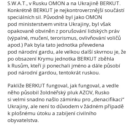
S.W.A.T., v Rusku OMON a na Ukrajině BERKUT.
Konkrétně BERKUT je nejkontroverznější součástí
speciálních sil. Původně byl jako OMON
pod ministerstvem vnitra Ukrajiny, byl však
opakovaně obviněn z porušování lidských práv
(výpalné, mučení, terorismus, ovlivňování voličů
apod.) Pak byla tato jednotka převedena
pod národní gardu, ale velkou další skvrnou je, že
po obsazení Krymu jednotka BERKUT zběhla
k Rusům, kteří ji ponechali jméno a dále působí
pod národní gardou, tentokrát ruskou.
Pakliže BERKUT fungoval, jak fungoval, a vedle
něho působil žoldnéřský pluk AZOV, Rusko
si velmi snadno našlo záminku pro „denacifikaci“
Ukrajiny, ale není to důvodem v žádném případě
k plošnému útoku a zabíjení civilního
obyvatelstva.