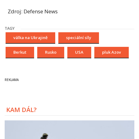
Zdroj: Defense News
TAGY
válka na Ukrajině
speciální síly
Berkut
Rusko
USA
pluk Azov
KAM DÁL?