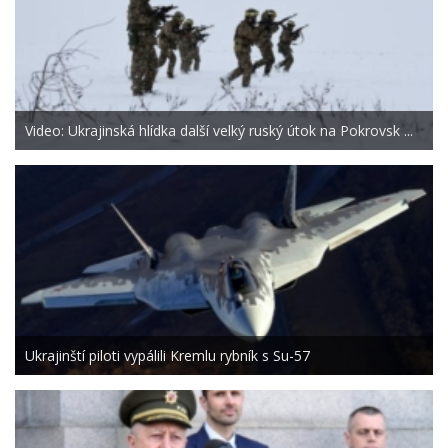
Video: Ukrajinská hlídka další velký ruský útok na Pokrovsk ...
Ukrajinští piloti vypálili Kremlu rybník s Su-57