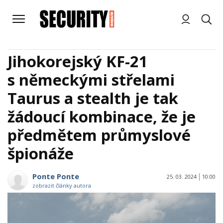
Jihokorejský KF-21
s německými střelami
Taurus a stealth je tak
žádoucí kombinace, že je
předmětem průmyslové
špionáže
Ponte Ponte
25. 03. 2024
10:00
zobrazit články autora