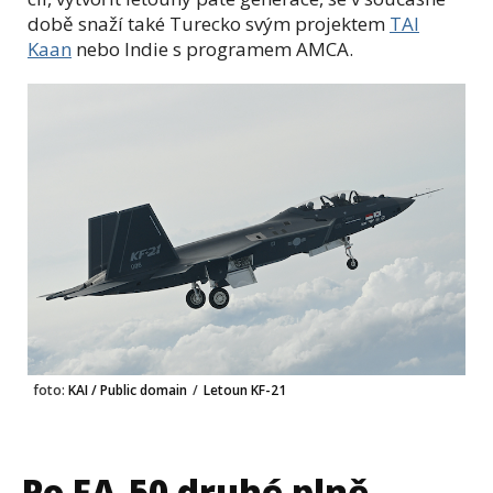
době snaží také Turecko svým projektem
TAI
Kaan
nebo Indie s programem AMCA.
foto:
KAI / Public domain
/
Letoun KF-21
Po FA-50 druhé plně