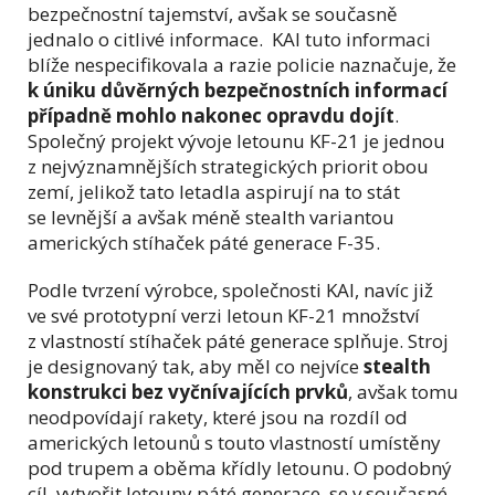
bezpečnostní tajemství, avšak se současně
jednalo o citlivé informace. KAI tuto informaci
blíže nespecifikovala a razie policie naznačuje, že
k úniku důvěrných bezpečnostních informací
případně mohlo nakonec opravdu dojít
.
Společný projekt vývoje letounu KF-21 je jednou
z nejvýznamnějších strategických priorit obou
zemí, jelikož tato letadla aspirují na to stát
se levnější a avšak méně stealth variantou
amerických stíhaček páté generace F-35.
Podle tvrzení výrobce, společnosti KAI, navíc již
ve své prototypní verzi letoun KF-21 množství
z vlastností stíhaček páté generace splňuje. Stroj
je designovaný tak, aby měl co nejvíce
stealth
konstrukci bez vyčnívajících prvků
, avšak tomu
neodpovídají rakety, které jsou na rozdíl od
amerických letounů s touto vlastností umístěny
pod trupem a oběma křídly letounu. O podobný
cíl, vytvořit letouny páté generace, se v současné