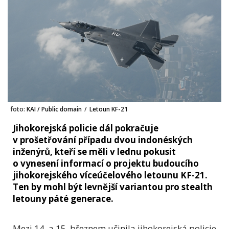
foto:
KAI / Public domain
/
Letoun KF-21
Jihokorejská policie dál pokračuje
v prošetřování případu dvou indonéských
inženýrů, kteří se měli v lednu pokusit
o vynesení informací o projektu budoucího
jihokorejského víceúčelového letounu KF-21.
Ten by mohl být levnější variantou pro stealth
letouny páté generace.
Mezi 14. a 15. březnem učinila jihokorejská policie