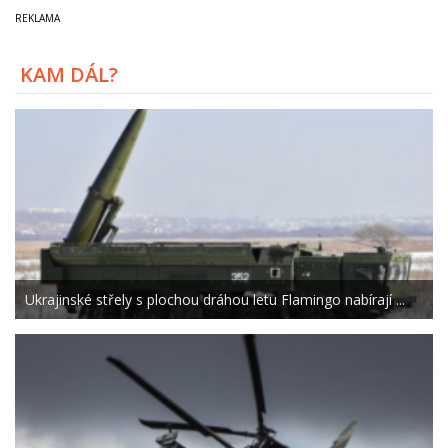
KAM DÁL?
Ukrajinské střely s plochou dráhou letu Flamingo nabírají ...