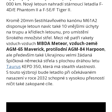
000 km. Nový letoun nahradí stárnoucí letadla F-
4D/E Phantom II a F-5E/F Tiger II.
Kromě 20mm šestihlavňového kanónu M61A2
disponuje letoun navíc také 10 vnějšími úchyty
na trupu a křídlech letounu, pro umístění
širokého množství střel. Mezi ně patří rakety
vzduch-vzduch
MBDA Meteor, vzduch-země
AGM-65 Maverick, protilodní AGM-84 Harpoon
,
ale především také Ukrajinou velmi žádaná
špičková německá střela s plochou dráhou letu
Taurus
KEPD 350, která má stealth vlastnosti.
S touto výzbrojí bude letadlo při očekávaném
nasazení v roce 2032 schopné s vysokou přesností
ničit také zakopané cíle.