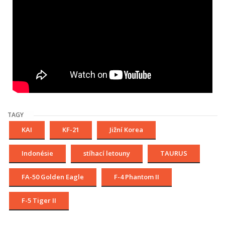
TAGY
KAI
KF-21
Jižní Korea
Indonésie
stíhací letouny
TAURUS
FA-50 Golden Eagle
F-4 Phantom II
F-5 Tiger II