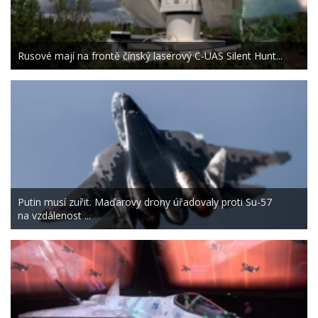
Rusové mají na frontě čínský laserový C-UAS Silent Hunt...
Putin musí zuřit. Maďarovy drony úřadovaly proti Su-57
na vzdálenost ...