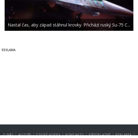
Nastal čas, aby západ stáhnul krovky. Přichází ruský Su-75 C...
|
|
|
|
|
|
O NÁS
AUTOŘI
ETICKÝ KODEX
KONTAKTY
PŘEDPLATNÉ
REKLAMA