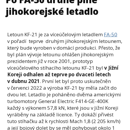
jihokorejské letadlo
Letoun KF-21 je za víceúčelovým letadlem
FA-50
v pořadí teprve druhým jihokorejským letounem,
který bude vyroben v domácí produkci. Přesto, že
byl plán vývoje letounu ohlášen jihokorejským
prezidentem již v roce 2001, prototyp
víceúčelového stíhacího letounu KF-21 byl
v Jižní
Koreji odhalen až teprve po dvaceti letech
v dubnu 2021
. První let byl proto uskutečněn
v červenci 2022 a výroba KF-21 by měla začít do
dvou let. Letadlo je poháněno dvěma americkými
turbomotory General Electric F414-GE-400K
každý s výkonem 57,8 kN, které jsou v Jižní Koreji
vyráběny na základě licence. Ty dokáží přivést
tuto stíhačku až k rychlosti Mach 1,8 (2 205 km/h)
a její bojový dolet by se měl pohybovat okolo 1