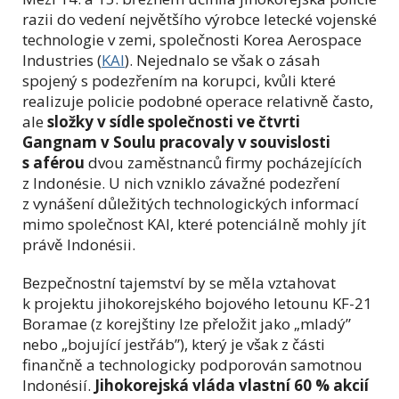
razii do vedení největšího výrobce letecké vojenské
technologie v zemi, společnosti Korea Aerospace
Industries (
KAI
). Nejednalo se však o zásah
spojený s podezřením na korupci, kvůli které
realizuje policie podobné operace relativně často,
ale
složky v sídle společnosti ve čtvrti
Gangnam v Soulu pracovaly v souvislosti
s aférou
dvou zaměstnanců firmy pocházejících
z Indonésie. U nich vzniklo závažné podezření
z vynášení důležitých technologických informací
mimo společnost KAI, které potenciálně mohly jít
právě Indonésii.
Bezpečnostní tajemství by se měla vztahovat
k projektu jihokorejského bojového letounu KF-21
Boramae (z korejštiny lze přeložit jako „mladý”
nebo „bojující jestřáb”), který je však z části
finančně a technologicky podporován samotnou
Indonésií.
Jihokorejská vláda vlastní 60 % akcií