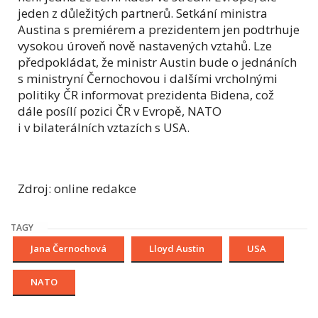
jeden z důležitých partnerů. Setkání ministra
Austina s premiérem a prezidentem jen podtrhuje
vysokou úroveň nově nastavených vztahů. Lze
předpokládat, že ministr Austin bude o jednáních
s ministryní Černochovou i dalšími vrcholnými
politiky ČR informovat prezidenta Bidena, což
dále posílí pozici ČR v Evropě, NATO
i v bilaterálních vztazích s USA.
Zdroj: online redakce
TAGY
Jana Černochová
Lloyd Austin
USA
NATO