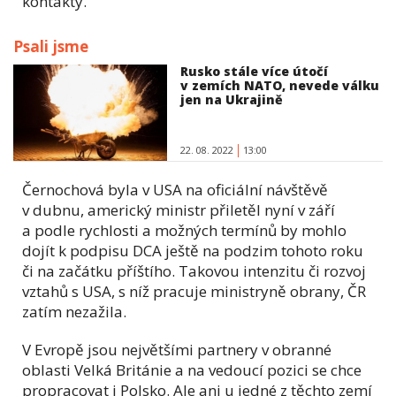
kontakty.
Psali jsme
Rusko stále více útočí
v zemích NATO, nevede válku
jen na Ukrajině
22. 08. 2022
13:00
Černochová byla v USA na oficiální návštěvě
v dubnu, americký ministr přiletěl nyní v září
a podle rychlosti a možných termínů by mohlo
dojít k podpisu DCA ještě na podzim tohoto roku
či na začátku příštího. Takovou intenzitu či rozvoj
vztahů s USA, s níž pracuje ministryně obrany, ČR
zatím nezažila.
V Evropě jsou největšími partnery v obranné
oblasti Velká Británie a na vedoucí pozici se chce
propracovat i Polsko. Ale ani u jedné z těchto zemí