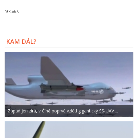
KAM DÁL?
Západ jen zírá, v Číně poprvé vzlétl gigantický SS-UAV ...