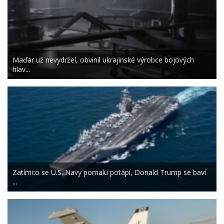
Maďar už nevydržel, obvinil ukrajinské výrobce bojových
hlav...
Zatímco se U.S. Navy pomalu potápí, Donald Trump se baví
...