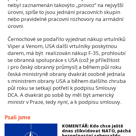
nebyl zaznamenán takovýto „provoz“ na nejvyšší
úrovni, spíše to jsou jednání pracovních skupin
nebo pravidelné pracovní rozhovory na armádní
úrovni.
Černochové se podařilo vyjednat nákup vrtulníků
Viper a Venom, USA další vrtulníky poskytnou
darem, má být realizován nákup F-35, prohloubí
se obranná spolupráce s USA (což je příležitost
i pro český obranný průmysl) a během půl roku
česká ministryně obrany dvakrát osobně jednala
s ministrem obrany USA a během dalšího zhruba
půl roku se setkají potřetí k podpisu Smlouvy
DCA. A dvakrát po sobě by měl být americký
ministr v Praze, tedy nyní, a k podpisu smlouvy.
Psali jsme
KOMENTÁŘ: Kdo chce ještě
dnes zlikvidovat NATO, páchá
bezpečnostní sebevraždu