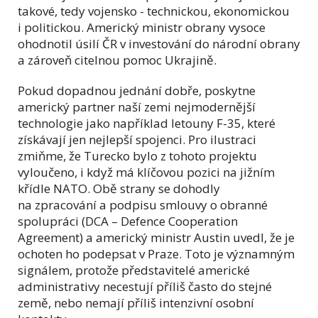
takové, tedy vojensko - technickou, ekonomickou
i politickou. Americký ministr obrany vysoce
ohodnotil úsilí ČR v investování do národní obrany
a zároveň citelnou pomoc Ukrajině.
Pokud dopadnou jednání dobře, poskytne
americký partner naší zemi nejmodernější
technologie jako například letouny F-35, které
získávají jen nejlepší spojenci. Pro ilustraci
zmiňme, že Turecko bylo z tohoto projektu
vyloučeno, i když má klíčovou pozici na jižním
křídle NATO. Obě strany se dohodly
na zpracování a podpisu smlouvy o obranné
spolupráci (DCA – Defence Cooperation
Agreement) a americký ministr Austin uvedl, že je
ochoten ho podepsat v Praze. Toto je významným
signálem, protože představitelé americké
administrativy necestují příliš často do stejné
země, nebo nemají příliš intenzivní osobní