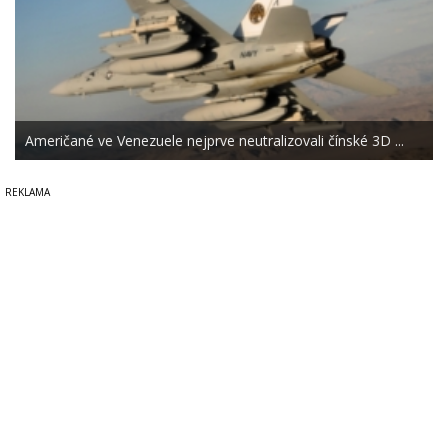
Američané ve Venezuele nejprve neutralizovali čínské 3D ...