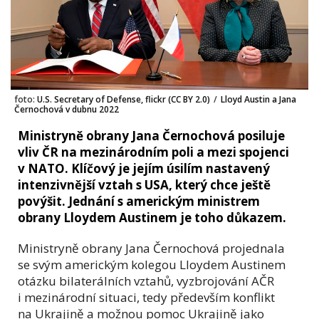
foto:
U.S. Secretary of Defense, flickr (CC BY 2.0)
/
Lloyd Austin a Jana
Černochová v dubnu 2022
Ministryně obrany Jana Černochová posiluje
vliv ČR na mezinárodním poli a mezi spojenci
v NATO. Klíčový je jejím úsilím nastavený
intenzivnější vztah s USA, který chce ještě
povýšit. Jednání s americkým ministrem
obrany Lloydem Austinem je toho důkazem.
Ministryně obrany Jana Černochová projednala
se svým americkým kolegou Lloydem Austinem
otázku bilaterálních vztahů, vyzbrojování AČR
i mezinárodní situaci, tedy především konflikt
na Ukrajině a možnou pomoc Ukrajině jako