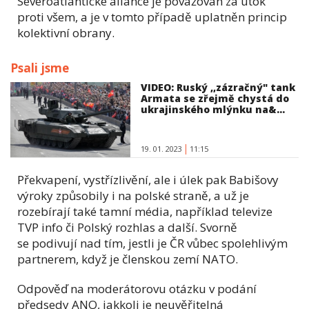
Severoatlantické aliance je považován za útok
proti všem, a je v tomto případě uplatněn princip
kolektivní obrany.
Psali jsme
VIDEO: Ruský ,,zázračný" tank
Armata se zřejmě chystá do
ukrajinského mlýnku na&...
19. 01. 2023
11:15
Překvapení, vystřízlivění, ale i úlek pak Babišovy
výroky způsobily i na polské straně, a už je
rozebírají také tamní média, například televize
TVP info či Polský rozhlas a další. Svorně
se podivují nad tím, jestli je ČR vůbec spolehlivým
partnerem, když je členskou zemí NATO.
Odpověď na moderátorovu otázku v podání
předsedy ANO, jakkoli je neuvěřitelná