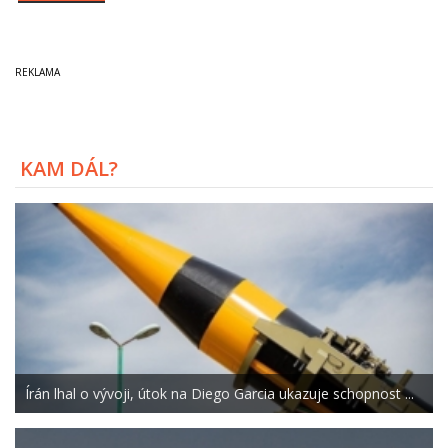
KAM DÁL?
Írán lhal o vývoji, útok na Diego Garcia ukazuje schopnost ...