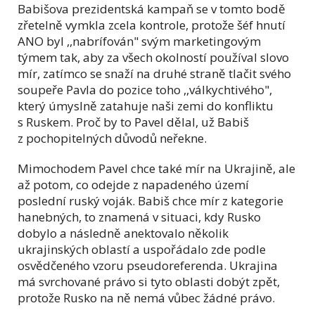
Babišova prezidentská kampaň se v tomto bodě
zřetelně vymkla zcela kontrole, protože šéf hnutí
ANO byl ,,nabrífován" svým marketingovým
týmem tak, aby za všech okolností používal slovo
mír, zatímco se snaží na druhé straně tlačit svého
soupeře Pavla do pozice toho ,,válkychtivého",
který úmyslně zatahuje naši zemi do konfliktu
s Ruskem. Proč by to Pavel dělal, už Babiš
z pochopitelných důvodů neřekne.
Mimochodem Pavel chce také mír na Ukrajině, ale
až potom, co odejde z napadeného území
poslední ruský voják. Babiš chce mír z kategorie
hanebných, to znamená v situaci, kdy Rusko
dobylo a následně anektovalo několik
ukrajinských oblastí a uspořádalo zde podle
osvědčeného vzoru pseudoreferenda. Ukrajina
má svrchované právo si tyto oblasti dobýt zpět,
protože Rusko na ně nemá vůbec žádné právo.