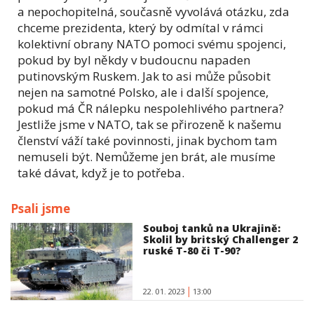
a nepochopitelná, současně vyvolává otázku, zda
chceme prezidenta, který by odmítal v rámci
kolektivní obrany NATO pomoci svému spojenci,
pokud by byl někdy v budoucnu napaden
putinovským Ruskem. Jak to asi může působit
nejen na samotné Polsko, ale i další spojence,
pokud má ČR nálepku nespolehlivého partnera?
Jestliže jsme v NATO, tak se přirozeně k našemu
členství váží také povinnosti, jinak bychom tam
nemuseli být. Nemůžeme jen brát, ale musíme
také dávat, když je to potřeba.
Psali jsme
Souboj tanků na Ukrajině:
Skolil by britský Challenger 2
ruské T-80 či T-90?
22. 01. 2023
13:00