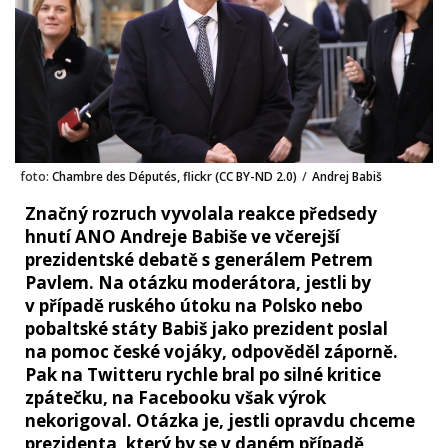
foto:
Chambre des Députés, flickr (CC BY-ND 2.0)
/
Andrej Babiš
Značný rozruch vyvolala reakce předsedy
hnutí ANO Andreje Babiše ve včerejší
prezidentské debatě s generálem Petrem
Pavlem. Na otázku moderátora, jestli by
v případě ruského útoku na Polsko nebo
pobaltské státy Babiš jako prezident poslal
na pomoc české vojáky, odpověděl záporně.
Pak na Twitteru rychle bral po silné kritice
zpátečku, na Facebooku však výrok
nekorigoval. Otázka je, jestli opravdu chceme
prezidenta, který by se v daném případě