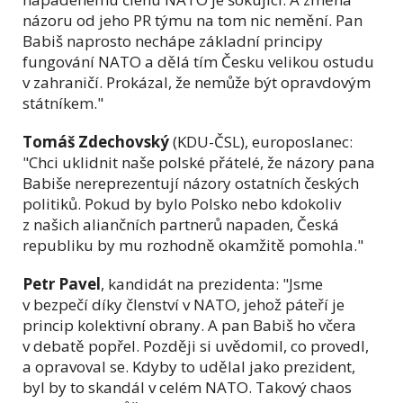
názoru od jeho PR týmu na tom nic nemění. Pan
Babiš naprosto nechápe základní principy
fungování NATO a dělá tím Česku velikou ostudu
v zahraničí. Prokázal, že nemůže být opravdovým
státníkem."
Tomáš Zdechovský
(KDU-ČSL), europoslanec:
"Chci uklidnit naše polské přátelé, že názory pana
Babiše nereprezentují názory ostatních českých
politiků. Pokud by bylo Polsko nebo kdokoliv
z našich aliančních partnerů napaden, Česká
republiku by mu rozhodně okamžitě pomohla."
Petr Pavel
, kandidát na prezidenta: "Jsme
v bezpečí díky členství v NATO, jehož páteří je
princip kolektivní obrany. A pan Babiš ho včera
v debatě popřel. Později si uvědomil, co provedl,
a opravoval se. Kdyby to udělal jako prezident,
byl by to skandál v celém NATO. Takový chaos