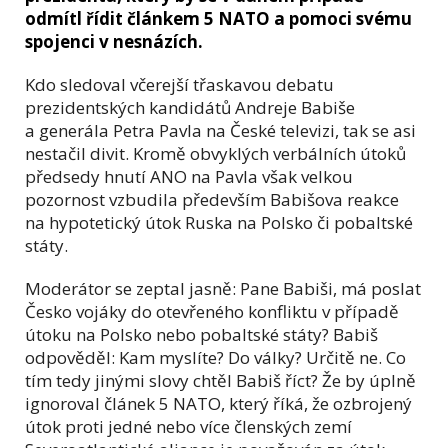
odmítl řídit článkem 5 NATO a pomoci svému
spojenci v nesnázích.
Kdo sledoval včerejší třaskavou debatu
prezidentských kandidátů Andreje Babiše
a generála Petra Pavla na České televizi, tak se asi
nestačil divit. Kromě obvyklých verbálních útoků
předsedy hnutí ANO na Pavla však velkou
pozornost vzbudila především Babišova reakce
na hypotetický útok Ruska na Polsko či pobaltské
státy.
Moderátor se zeptal jasně: Pane Babiši, má poslat
Česko vojáky do otevřeného konfliktu v případě
útoku na Polsko nebo pobaltské státy? Babiš
odpověděl: Kam myslíte? Do války? Určitě ne. Co
tím tedy jinými slovy chtěl Babiš říct? Že by úplně
ignoroval článek 5 NATO, který říká, že ozbrojený
útok proti jedné nebo více členských zemí