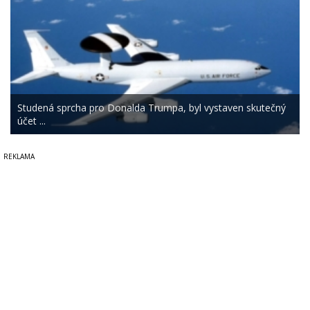
Studená sprcha pro Donalda Trumpa, byl vystaven skutečný
účet ...