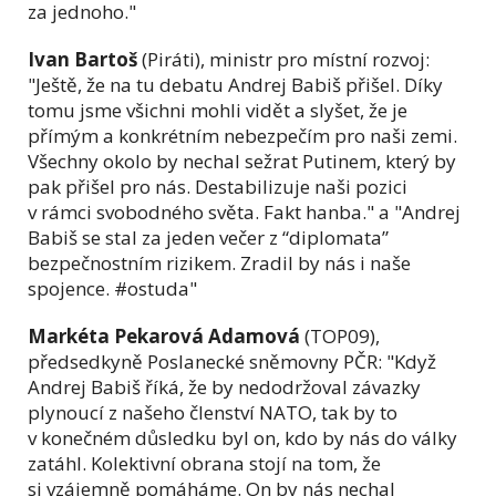
za jednoho."
Ivan Bartoš
(Piráti), ministr pro místní rozvoj:
"Ještě, že na tu debatu Andrej Babiš přišel. Díky
tomu jsme všichni mohli vidět a slyšet, že je
přímým a konkrétním nebezpečím pro naši zemi.
Všechny okolo by nechal sežrat Putinem, který by
pak přišel pro nás. Destabilizuje naši pozici
v rámci svobodného světa. Fakt hanba." a "Andrej
Babiš se stal za jeden večer z “diplomata”
bezpečnostním rizikem. Zradil by nás i naše
spojence. #ostuda"
Markéta Pekarová Adamová
(TOP09),
předsedkyně Poslanecké sněmovny PČR: "Když
Andrej Babiš říká, že by nedodržoval závazky
plynoucí z našeho členství NATO, tak by to
v konečném důsledku byl on, kdo by nás do války
zatáhl. Kolektivní obrana stojí na tom, že
si vzájemně pomáháme. On by nás nechal