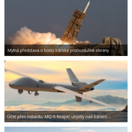
Mylná představa o konci íránské protivzdušné obrany
Účet přes miliardu, MQ-9 Reaper utrpěly nad Íránem ...