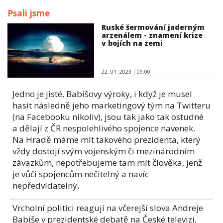
Psali jsme
Ruské šermování jaderným
arzenálem - znamení krize
v bojích na zemi
22. 01. 2023
09:00
Jedno je jisté, Babišovy výroky, i když je musel
hasit následně jeho marketingový tým na Twitteru
(na Facebooku nikoliv), jsou tak jako tak ostudné
a dělají z ČR nespolehlivého spojence navenek.
Na Hradě máme mít takového prezidenta, který
vždy dostojí svým vojenským či mezinárodním
závazkům, nepotřebujeme tam mít člověka, jenž
je vůči spojencům nečitelný a navíc
nepředvídatelný.
Vrcholní politici reagují na včerejší slova Andreje
Babiše v prezidentské debatě na České televizi,