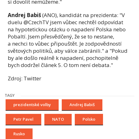
si dovolit nemůžeme."
Andrej Babiš
(ANO), kandidát na prezidenta: "V
duelu @CzechTV jsem vůbec nechtěl odpovídat
na hypotetickou otázku o napadení Polska nebo
Pobaltí. Jsem přesvědčený, že se to nestane,
a nechci to vůbec připouštět. Je zodpovědností
světových politiků, aby válce zabránili." a "Pokud
by ale došlo reálně k napadení, pochopitelně
bych dodržel článek 5. O tom není debata."
Zdroj: Twitter
TAGY
prezidentské volby
Andrej Babiš
Petr Pavel
NATO
Polsko
Rusko