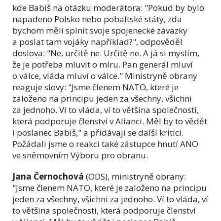
kde Babiš na otázku moderátora: "Pokud by bylo
napadeno Polsko nebo pobaltské státy, zda
bychom měli splnit svoje spojenecké závazky
a poslat tam vojáky například?", odpověděl
doslova: "Ne, určitě ne. Určitě ne. A já si myslím,
že je potřeba mluvit o míru. Pan generál mluví
o válce, vláda mluví o válce." Ministryně obrany
reaguje slovy: "Jsme členem NATO, které je
založeno na principu jeden za všechny, všichni
za jednoho. Ví to vláda, ví to většina společnosti,
která podporuje členství v Alianci. Měl by to vědět
i poslanec Babiš," a přidávají se další kritici.
Požádali jsme o reakci také zástupce hnutí ANO
ve sněmovním Výboru pro obranu.
Jana Černochová
(ODS), ministryně obrany:
"Jsme členem NATO, které je založeno na principu
jeden za všechny, všichni za jednoho. Ví to vláda, ví
to většina společnosti, která podporuje členství