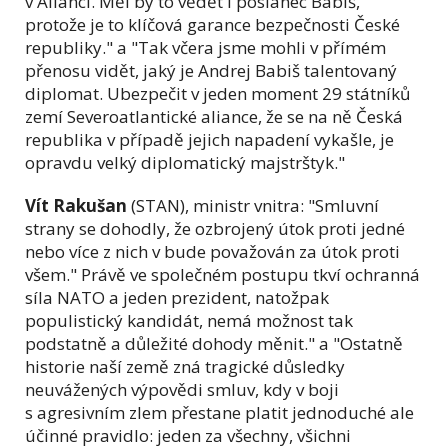
v Alianci. Měl by to vědět i poslanec Babiš,
protože je to klíčová garance bezpečnosti České
republiky." a "Tak včera jsme mohli v přímém
přenosu vidět, jaký je Andrej Babiš talentovaný
diplomat. Ubezpečit v jeden moment 29 státníků
zemí Severoatlantické aliance, že se na ně Česká
republika v případě jejich napadení vykašle, je
opravdu velký diplomatický majstrštyk."
Vít Rakušan
(STAN), ministr vnitra: "Smluvní
strany se dohodly, že ozbrojený útok proti jedné
nebo více z nich v bude považován za útok proti
všem." Právě ve společném postupu tkví ochranná
síla NATO a jeden prezident, natožpak
populistický kandidát, nemá možnost tak
podstatně a důležité dohody měnit." a "Ostatně
historie naší země zná tragické důsledky
neuvážených výpovědi smluv, kdy v boji
s agresivním zlem přestane platit jednoduché ale
účinné pravidlo: jeden za všechny, všichni