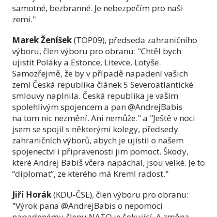
samotné, bezbranné. Je nebezpečím pro naši
zemi."
Marek Ženíšek
(TOP09), předseda zahraničního
výboru, člen výboru pro obranu: "Chtěl bych
ujistit Poláky a Estonce, Litevce, Lotyše.
Samozřejmě, že by v případě napadení vašich
zemí Česká republika článek 5 Severoatlantické
smlouvy naplnila. Česká republika je vašim
spolehlivým spojencem a pan @AndrejBabis
na tom nic nezmění. Ani nemůže." a "Ještě v noci
jsem se spojil s některými kolegy, předsedy
zahraničních výborů, abych je ujistil o našem
spojenectví i připravenosti jim pomoct. Škody,
které Andrej Babiš včera napáchal, jsou velké. Je to
“diplomat”, ze kterého má Kreml radost."
Jiří Horák
(KDU-ČSL), člen výboru pro obranu:
"Výrok pana @AndrejBabis o nepomoci
napadenému členu NATO je šokující. A změna