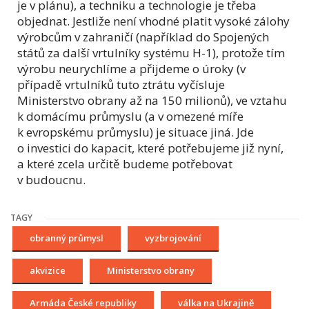
je v plánu), a techniku a technologie je třeba
objednat. Jestliže není vhodné platit vysoké zálohy
výrobcům v zahraničí (například do Spojených
států za další vrtulníky systému H-1), protože tím
výrobu neurychlíme a přijdeme o úroky (v
případě vrtulníků tuto ztrátu vyčísluje
Ministerstvo obrany až na 150 milionů), ve vztahu
k domácímu průmyslu (a v omezené míře
k evropskému průmyslu) je situace jiná. Jde
o investici do kapacit, které potřebujeme již nyní,
a které zcela určitě budeme potřebovat
v budoucnu.
TAGY
obranný průmysl
vyzbrojování
akvizice
Ministerstvo obrany
Armáda České republiky
válka na Ukrajině