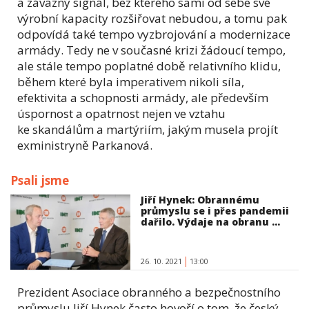
a závazný signál, bez kterého sami od sebe své
výrobní kapacity rozšiřovat nebudou, a tomu pak
odpovídá také tempo vyzbrojování a modernizace
armády. Tedy ne v současné krizi žádoucí tempo,
ale stále tempo poplatné době relativního klidu,
během které byla imperativem nikoli síla,
efektivita a schopnosti armády, ale především
úspornost a opatrnost nejen ve vztahu
ke skandálům a martýriím, jakým musela projít
exministryně Parkanová.
Psali jsme
Jiří Hynek: Obrannému
průmyslu se i přes pandemii
dařilo. Výdaje na obranu ...
26. 10. 2021
13:00
Prezident Asociace obranného a bezpečnostního
průmyslu Jiří Hynek často hovoří o tom, že český