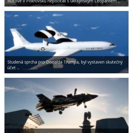
Rusové v Pokrovsku nepočítali s ukrajinským Leopardem ...
Studená sprcha pro Donalda Trumpa, byl vystaven skutečný
účet ...