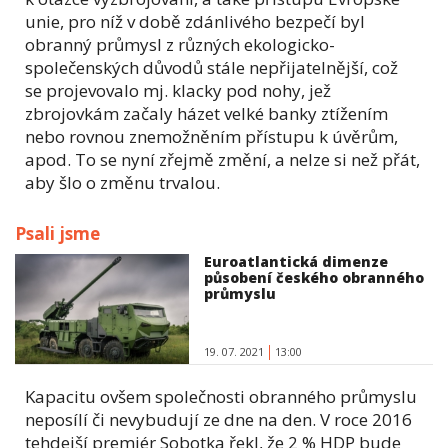
unie, pro níž v době zdánlivého bezpečí byl
obranný průmysl z různých ekologicko-
společenských důvodů stále nepřijatelnější, což
se projevovalo mj. klacky pod nohy, jež
zbrojovkám začaly házet velké banky ztížením
nebo rovnou znemožněním přístupu k úvěrům,
apod. To se nyní zřejmě změní, a nelze si než přát,
aby šlo o změnu trvalou.
Psali jsme
Euroatlantická dimenze
působení českého obranného
průmyslu
19. 07. 2021
13:00
Kapacitu ovšem společnosti obranného průmyslu
neposílí či nevybudují ze dne na den. V roce 2016
tehdejší premiér Sobotka řekl, že 2 % HDP bude