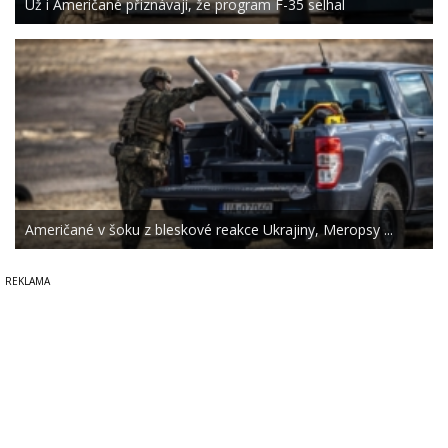
Už i Američané přiznávají, že program F-35 selhal
Američané v šoku z bleskové reakce Ukrajiny, Meropsy ...