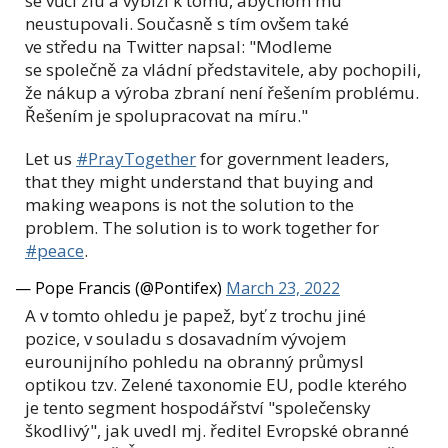
se vůči zlu a vybízí k tomu, abychom mu
neustupovali. Současně s tím ovšem také
ve středu na Twitter napsal: "Modleme
se společně za vládní představitele, aby pochopili,
že nákup a výroba zbraní není řešením problému.
Řešením je spolupracovat na míru."
Let us
#PrayTogether
for government leaders,
that they might understand that buying and
making weapons is not the solution to the
problem. The solution is to work together for
#peace
.
— Pope Francis (@Pontifex)
March 23, 2022
A v tomto ohledu je papež, byť z trochu jiné
pozice, v souladu s dosavadním vývojem
eurounijního pohledu na obranný průmysl
optikou tzv. Zelené taxonomie EU, podle kterého
je tento segment hospodářství "společensky
škodlivý", jak uvedl mj. ředitel Evropské obranné