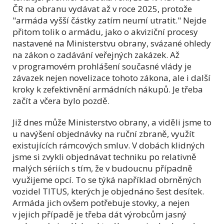
ČR na obranu vydávat až v roce 2025, protože
"armáda vyšší částky zatím neumí utratit." Nejde
přitom tolik o armádu, jako o akviziční procesy
nastavené na Ministerstvu obrany, svázané ohledy
na zákon o zadávání veřejných zakázek. Až
v programovém prohlášení současné vlády je
závazek nejen novelizace tohoto zákona, ale i další
kroky k zefektivnění armádních nákupů. Je třeba
začít a včera bylo pozdě.
Již dnes může Ministerstvo obrany, a viděli jsme to
u navýšení objednávky na ruční zbraně, využít
existujících rámcových smluv. V dobách klidných
jsme si zvykli objednávat techniku po relativně
malých sériích s tím, že v budoucnu případně
využijeme opcí. To se týká například obrněných
vozidel TITUS, kterých je objednáno šest desítek.
Armáda jich ovšem potřebuje stovky, a nejen
v jejich případě je třeba dát výrobcům jasný