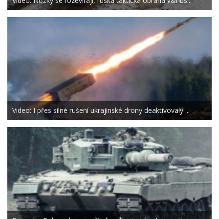
Video: Nůžky se rozevírají, ruská taktická obrana v&nbs...
Video: I přes silné rušení ukrajinské drony deaktivovaly ...