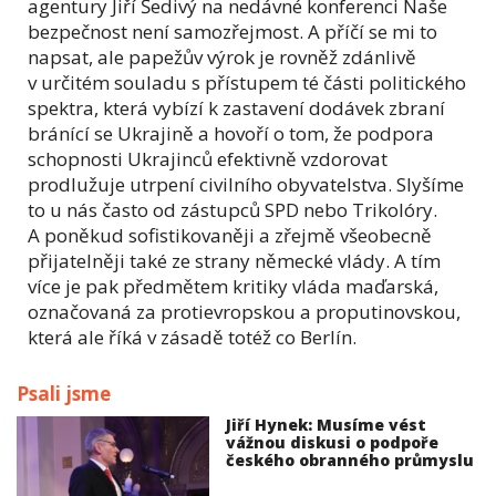
agentury Jiří Šedivý na nedávné konferenci Naše
bezpečnost není samozřejmost. A příčí se mi to
napsat, ale papežův výrok je rovněž zdánlivě
v určitém souladu s přístupem té části politického
spektra, která vybízí k zastavení dodávek zbraní
bránící se Ukrajině a hovoří o tom, že podpora
schopnosti Ukrajinců efektivně vzdorovat
prodlužuje utrpení civilního obyvatelstva. Slyšíme
to u nás často od zástupců SPD nebo Trikolóry.
A poněkud sofistikovaněji a zřejmě všeobecně
přijatelněji také ze strany německé vlády. A tím
více je pak předmětem kritiky vláda maďarská,
označovaná za protievropskou a proputinovskou,
která ale říká v zásadě totéž co Berlín.
Psali jsme
Jiří Hynek: Musíme vést
vážnou diskusi o podpoře
českého obranného průmyslu