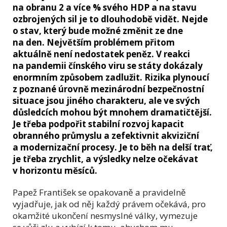
na obranu 2 a více % svého HDP a na stavu
ozbrojených sil je to dlouhodobě vidět. Nejde
o stav, který bude možné změnit ze dne
na den. Největším problémem přitom
aktuálně není nedostatek peněz. V reakci
na pandemii čínského viru se státy dokázaly
enormním způsobem zadlužit. Rizika plynoucí
z poznané úrovně mezinárodní bezpečnostní
situace jsou jiného charakteru, ale ve svých
důsledcích mohou být mnohem dramatičtější.
Je třeba podpořit stabilní rozvoj kapacit
obranného průmyslu a zefektivnit akviziční
a modernizační procesy. Je to běh na delší trať,
je třeba zrychlit, a výsledky nelze očekávat
v horizontu měsíců.
Papež František se opakovaně a pravidelně
vyjadřuje, jak od něj každý právem očekává, pro
okamžité ukončení nesmyslné války, vymezuje