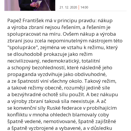
21. 12. 2020
14:00
Papež František má v principu pravdu: nákup
a výroba zbraní nejsou řešením, a řešením je
spolupracovat na míru. Ovšem nákup a výroba
zbraní jsou zcela nepominutelným nástrojem této
"spolupráce", zejména ve vztahu k režimu, který
se dlouhodobě prokazuje jako režim
necivilizovaný, nedemokratický, totalitní
a schopný bezohledností, které následně jeho
propaganda vyzdvihuje jako obdivuhodné,
a ze špatností viní všechny okolo. Takový režim,
a takové režimy obecně, rozumějí jedině síle
a bezvýhradné ochotě sílu použít. A bez nákupu
a výroby zbraní taková síla neexistuje. A ač
se konvenční síly Ruské federace v probíhajícím
konfliktu v mnoha ohledech blamovaly coby
špatně vedené, nemotivované, špatně zajištěné
a špatně vyzbrojené a vybavené, a v důsledku