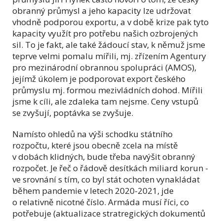
obranný průmysl a jeho kapacity lze udržovat
vhodně podporou exportu, a v době krize pak tyto
kapacity využít pro potřebu našich ozbrojených
sil. To je fakt, ale také žádoucí stav, k němuž jsme
teprve velmi pomalu mířili, mj. zřízením Agentury
pro mezinárodní obrannou spolupráci (AMOS),
jejímž úkolem je podporovat export českého
průmyslu mj. formou mezivládních dohod. Mířili
jsme k cíli, ale zdaleka tam nejsme. Ceny vstupů
se zvyšují, poptávka se zvyšuje.
Namísto ohledů na výši schodku státního
rozpočtu, které jsou obecně zcela na místě
v dobách klidných, bude třeba navýšit obranný
rozpočet. Je řeč o řádově desítkách miliard korun -
ve srovnání s tím, co byl stát ochoten vynakládat
během pandemie v letech 2020-2021, jde
o relativně nicotné číslo. Armáda musí říci, co
potřebuje (aktualizace stratregických dokumentů