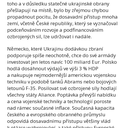
toho a v důsledku statečné ukrajinské obrany
přešlapují na místě, bylo by zřejmou chybou
propadnout pocitu, že dosavadní přístup mnoha
zemí, včetně České republiky, který se vyznačoval
podceňováním rozvoje a podfinancováním
ozbrojených sil, lze udržovat i nadále.
Německo, které Ukrajinu dodávkou zbraní
podporuje spíše neochotně, chce do své armády
investovat jen letos navíc 100 miliard Eur. Polsko
hodlá dosáhnout výdajů ve výši 3 % HDP
a nakupuje nejmodernější americkou vojenskou
techniku v podobě tanků Abrams nebo bojových
letounů F-35. Posilovat své ozbrojené síly hodlají
všechny státy Aliance. Poptávka převýší nabídku
a cena vojenské techniky a technologií poroste
nad rámec současné inflace. Současná kapacita
českého a evropského obranného průmyslu
odpovídá dosavadnímu přístupu většiny vlád
k otázce vyzbrojování, a také přístupu Evropské