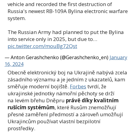
vehicle and recorded the first destruction of
Russia's newest RB-109A Bylina electronic warfare
system.
The Russian Army had planned to put the Bylina
into service only in 2025, but due to…
pic.twitter.com/mouBg72Qst
— Anton Gerashchenko (@Gerashchenko_en)
January
16, 2024
Obecně elektronický boj na Ukrajině nabývá zcela
zásadního významu a je jedním z ukazatelů, kam
směřuje moderní bojiště.
Forbes
tvrdí, že
ukrajinské jednotky námořní pěchoty se drží
na levém břehu Dněpru
právě díky kvalitním
rušícím systémům
, které Rusům znemožňují
přesné zaměření předmostí a zároveň umožňují
Ukrajincům používat vlastní bezpilotní
prostředky.