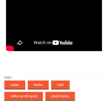
TAGY
radar
Rusko
UAV
válka na Ukrajině
elektronika