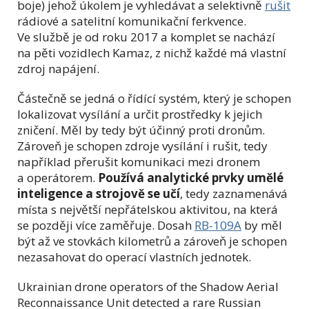
boje) jehož úkolem je vyhledávat a selektivně
rušit
rádiové a satelitní komunikační ferkvence.
Ve službě je od roku 2017 a komplet se nachází
na pěti vozidlech Kamaz, z nichž každé má vlastní
zdroj napájení.
Částečně se jedná o řídící systém, který je schopen
lokalizovat vysílání a určit prostředky k jejich
zničení. Měl by tedy být účinný proti dronům.
Zároveň je schopen zdroje vysílání i rušit, tedy
například přerušit komunikaci mezi dronem
a operátorem.
Používá analytické prvky umělé
inteligence a strojově se učí
, tedy zaznamenává
místa s největší nepřátelskou aktivitou, na která
se později více zaměřuje. Dosah
RB-109A
by měl
být až ve stovkách kilometrů a zároveň je schopen
nezasahovat do operací vlastních jednotek.
Ukrainian drone operators of the Shadow Aerial
Reconnaissance Unit detected a rare Russian