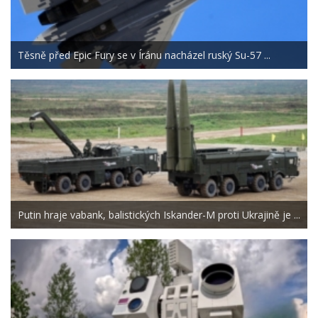
Těsně před Epic Fury se v Íránu nacházel ruský Su-57 ...
Putin hraje vabank, balistických Iskander-M proti Ukrajině je ...