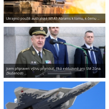
Ukrajinci použili australské M1A1 Abrams k tomu, k čemu ...
Jsem připraven výzvu přijmout, říká exkluzivně pro SM Zůna.
Zkušenosti ...