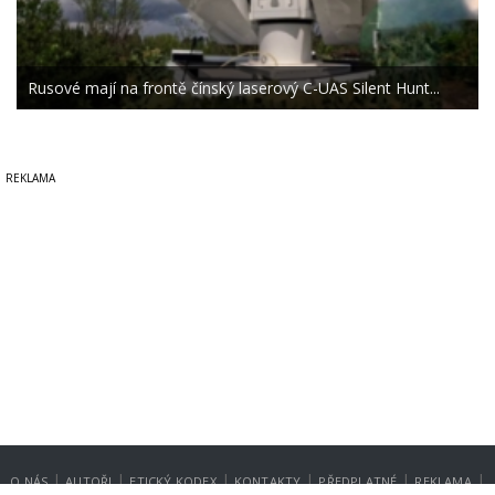
Rusové mají na frontě čínský laserový C-UAS Silent Hunt...
|
|
|
|
|
|
O NÁS
AUTOŘI
ETICKÝ KODEX
KONTAKTY
PŘEDPLATNÉ
REKLAMA