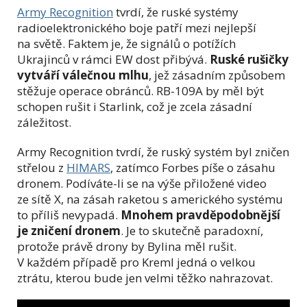
Army Recognition
tvrdí, že ruské systémy
radioelektronického boje patří mezi nejlepší
na světě. Faktem je, že signálů o potížích
Ukrajinců v rámci EW dost přibývá.
Ruské rušičky
vytváří válečnou mlhu
, jež zásadním způsobem
stěžuje operace obránců. RB-109A by měl být
schopen rušit i Starlink, což je zcela zásadní
záležitost.
Army Recognition tvrdí, že ruský systém byl zničen
střelou z
HIMARS
, zatímco Forbes píše o zásahu
dronem. Podíváte-li se na výše přiložené video
ze sítě X, na zásah raketou s amerického systému
to příliš nevypadá.
Mnohem pravděpodobnější
je zničení dronem
. Je to skutečně paradoxní,
protože právě drony by Bylina měl rušit.
V každém případě pro Kreml jedná o velkou
ztrátu, kterou bude jen velmi těžko nahrazovat.