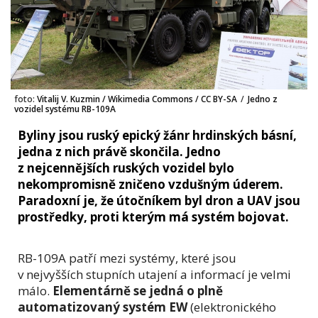
foto:
Vitalij V. Kuzmin / Wikimedia Commons / CC BY-SA
/
Jedno z
vozidel systému RB-109A
Byliny jsou ruský epický žánr hrdinských básní,
jedna z nich právě skončila. Jedno
z nejcennějších ruských vozidel bylo
nekompromisně zničeno vzdušným úderem.
Paradoxní je, že útočníkem byl dron a UAV jsou
prostředky, proti kterým má systém bojovat.
RB-109A patří mezi systémy, které jsou
v nejvyšších stupních utajení a informací je velmi
málo.
Elementárně se jedná o plně
automatizovaný systém EW
(elektronického