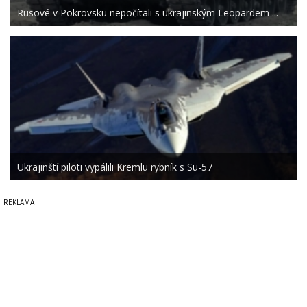
Rusové v Pokrovsku nepočítali s ukrajinským Leopardem ...
Ukrajinští piloti vypálili Kremlu rybník s Su-57