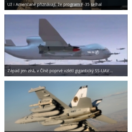
Už i Američané přiznávají, že program F-35 selhal
Západ jen zírá, v Číně poprvé vzlétl gigantický SS-UAV ...