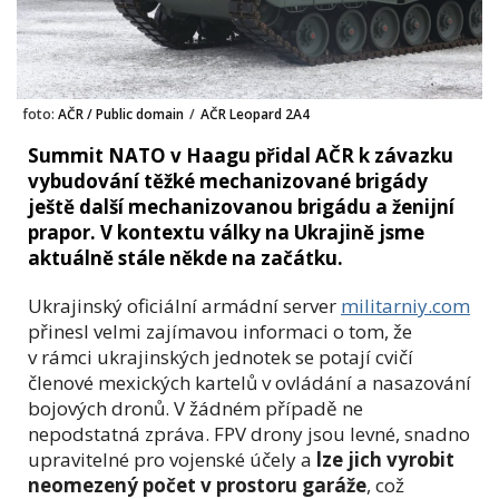
foto:
AČR / Public domain
/
AČR Leopard 2A4
Summit NATO v Haagu přidal AČR k závazku
vybudování těžké mechanizované brigády
ještě další mechanizovanou brigádu a ženijní
prapor. V kontextu války na Ukrajině jsme
aktuálně stále někde na začátku.
Ukrajinský oficiální armádní server
militarniy.com
přinesl velmi zajímavou informaci o tom, že
v rámci ukrajinských jednotek se potají cvičí
členové mexických kartelů v ovládání a nasazování
bojových dronů. V žádném případě ne
nepodstatná zpráva. FPV drony jsou levné, snadno
upravitelné pro vojenské účely a
lze jich vyrobit
neomezený počet v prostoru garáže
, což