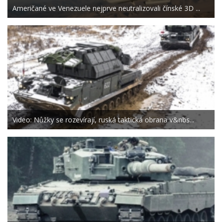
Američané ve Venezuele nejprve neutralizovali čínské 3D ...
Video: Nůžky se rozevírají, ruská taktická obrana v&nbs...