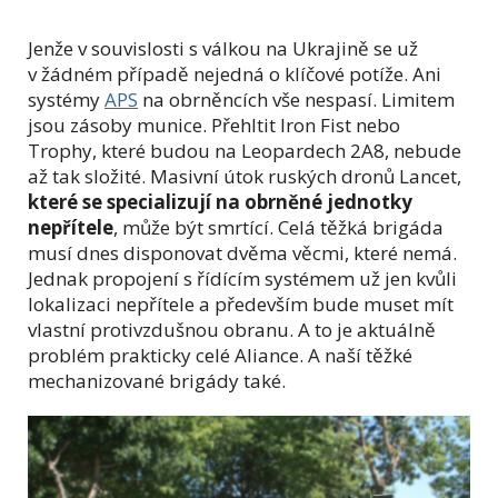
Jenže v souvislosti s válkou na Ukrajině se už
v žádném případě nejedná o klíčové potíže. Ani
systémy
APS
na obrněncích vše nespasí. Limitem
jsou zásoby munice. Přehltit Iron Fist nebo
Trophy, které budou na Leopardech 2A8, nebude
až tak složité. Masivní útok ruských dronů Lancet,
které se specializují na obrněné jednotky
nepřítele
, může být smrtící. Celá těžká brigáda
musí dnes disponovat dvěma věcmi, které nemá.
Jednak propojení s řídícím systémem už jen kvůli
lokalizaci nepřítele a především bude muset mít
vlastní protivzdušnou obranu. A to je aktuálně
problém prakticky celé Aliance. A naší těžké
mechanizované brigády také.