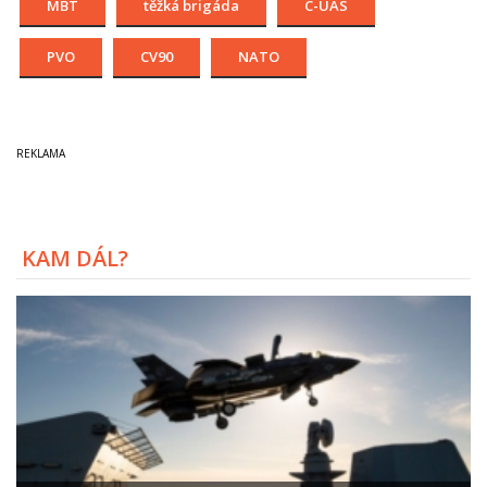
MBT
těžká brigáda
C-UAS
PVO
CV90
NATO
KAM DÁL?