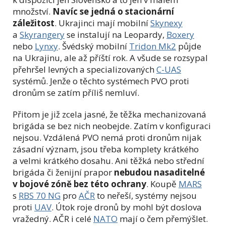
množství.
Navíc se jedná o stacionární
záležitost
. Ukrajinci mají mobilní
Skynexy
a
Skyrangery
se instalují na Leopardy,
Boxery
nebo
Lynxy
. Švédský mobilní
Tridon Mk2
půjde
na Ukrajinu, ale až příští rok. A všude se rozsypal
přehršel levných a specializovaných
C-UAS
systémů. Jenže o těchto systémech PVO proti
dronům se zatím příliš nemluví.
Přitom je již zcela jasné, že těžka mechanizovaná
brigáda se bez nich neobejde. Zatím v konfiguraci
nejsou. Vzdálená PVO nemá proti dronům nijak
zásadní význam, jsou třeba komplety krátkého
a velmi krátkého dosahu. Ani těžká nebo střední
brigáda či ženijní prapor
nebudou nasaditelné
v bojové zóně bez této ochrany
. Koupě
MARS
s
RBS 70 NG
pro
AČR
to neřeší, systémy nejsou
proti
UAV
. Útok roje dronů by mohl být doslova
vražedný. AČR i celé
NATO
mají o čem přemýšlet.