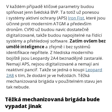
V každém případě klíčové parametry budou
splňovat jenn švédská BVP. Ta totiž už ponesou
i systémy aktivní ochrany (APS)
Iron Fist
, které jsou
účinné proti moderním ATGM a především
dronům. CV90 už budou navíc dostatečně
digitalizované, takže budou napojitelné na řídící
systémy a přehledový software.
Zatím ovšem bez
umělé inteligence
a zřejmě i bez systémů
identifikace nepřítele. Z hlediska moderního
bojiště jsou Leopardy 2A4 beznadějně zastaralé.
Nemají APS, nejsou digitalizované a nemají ani
reaktivní pancíř. Takže se jedná o koupi
Leopard
2A8
s tím, že dodání je ve hvězdách. Těžká
mechanizovaná brigáda v použitelném stavu jen
tak nebude.
Těžká mechanizovaná brigáda bude
vypadat jinak