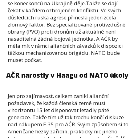
se koneckonců na Ukrajině děje.Takže se dají
čekat v každém ozbrojeném konfliktu. Ve svých
důsledcích ruská agrese přinesla jeden zcela
zlomový faktor. Bez specializované protivzdušné
obrany (PVO) proti dronům už aktuálně není
nasaditelná žádná bojová jednotka. A AČR by
měla mít v rámci aliančních závazků k dispozici
těžkou mechanizovanou brigádu. NATO bude
muset počkat.
AČR narostly v Haagu od NATO úkoly
Jen pro zajímavost, celkem zanikl alianční
požadavek, že každá členská země musí
v horizontu 15 let disponovat letadly páté
generace. Takže tím už tak trochu končí diskuze
nad nákupem F-35 pro AĆR. Svým způsobem si to
Američané hezky zařídili, prakticky nic jiného