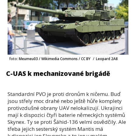
foto:
Meumeu03 / Wikimedia Commons / CC BY
/
Leopard 2A8
C-UAS k mechanizované brigádě
Standardní PVO je proti dronům k ničemu. Buď
jsou střely moc drahé nebo ještě hůře komplety
protivzdušné obrany UAV nelokalizují. Ukrajinci
mají k dispozici čtyři baterie německých systémů
Skynex. Ty se proti Šáhid-136 velmi osvědčily. Ale
třeba jejich sesterský systém Mantis má
k dispozici jen Slovensko a to jen v malém