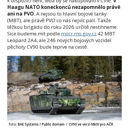
k dispozici není, leda by se nakupovalo v Číně.
V
Haagu NATO koneckonců nezapomnělo právě
ani na PVO
. A nejsou to hlavní bojové tanky
(MBT), ale právě PVO co nás nejvíc pálí. Takže
těžkou brigádu do roku 2026 určitě nestihneme.
Sice budeme mít podle
mocr.mo.gov.cz
42 MBT
Leopard 2A4, ale 246 nových bojových vozidel
pěchoty CV90 bude teprve na cestě.
foto:
BAE Systems / Public domain
/
CV90 ve verzi MkIV pro AČR