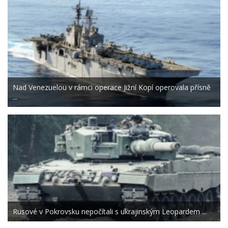
Nad Venezuelou v rámci operace Jižní Kopí operovala přísně
...
Rusové v Pokrovsku nepočítali s ukrajinským Leopardem ...