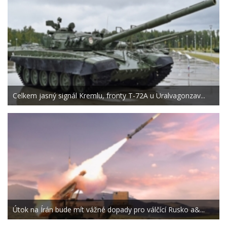
Celkem jasný signál Kremlu, fronty T-72A u Uralvagonzav...
Útok na Írán bude mít vážné dopady pro válčící Rusko a&...