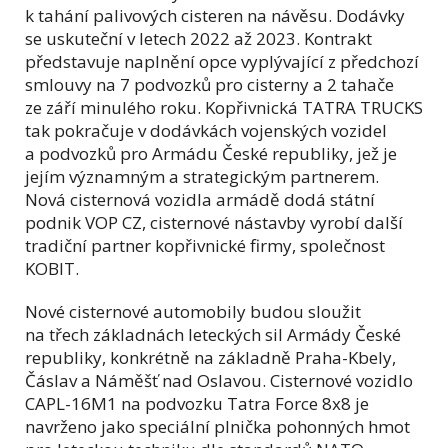
k tahání palivových cisteren na návěsu. Dodávky
se uskuteční v letech 2022 až 2023. Kontrakt
představuje naplnění opce vyplývající z předchozí
smlouvy na 7 podvozků pro cisterny a 2 tahače
ze září minulého roku. Kopřivnická TATRA TRUCKS
tak pokračuje v dodávkách vojenských vozidel
a podvozků pro Armádu České republiky, jež je
jejím významným a strategickým partnerem.
Nová cisternová vozidla armádě dodá státní
podnik VOP CZ, cisternové nástavby vyrobí další
tradiční partner kopřivnické firmy, společnost
KOBIT.
Nové cisternové automobily budou sloužit
na třech základnách leteckých sil Armády České
republiky, konkrétně na základně Praha-Kbely,
Čáslav a Náměšť nad Oslavou. Cisternové vozidlo
CAPL-16M1 na podvozku Tatra Force 8x8 je
navrženo jako speciální plnička pohonných hmot