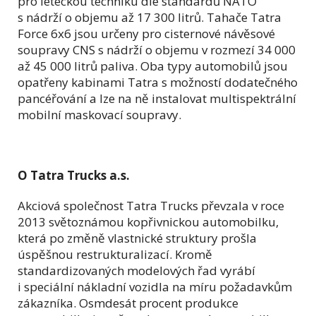
pro leteckou techniku dle standardů NATO
s nádrží o objemu až 17 300 litrů. Tahače Tatra
Force 6x6 jsou určeny pro cisternové návěsové
soupravy CNS s nádrží o objemu v rozmezí 34 000
až 45 000 litrů paliva. Oba typy automobilů jsou
opatřeny kabinami Tatra s možností dodatečného
pancéřování a lze na ně instalovat multispektrální
mobilní maskovací soupravy.
O Tatra Trucks a.s.
Akciová společnost Tatra Trucks převzala v roce
2013 světoznámou kopřivnickou automobilku,
která po změně vlastnické struktury prošla
úspěšnou restrukturalizací. Kromě
standardizovaných modelových řad vyrábí
i speciální nákladní vozidla na míru požadavkům
zákazníka. Osmdesát procent produkce