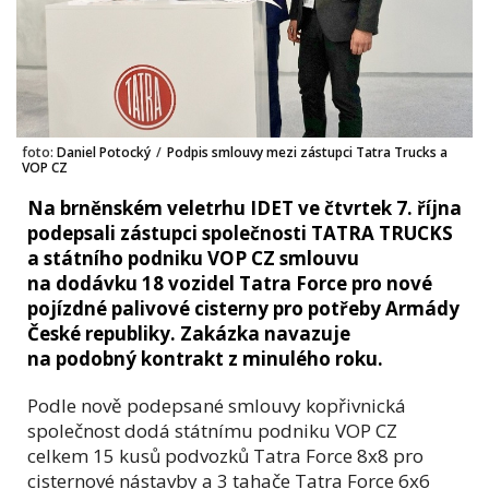
foto:
Daniel Potocký
/
Podpis smlouvy mezi zástupci Tatra Trucks a
VOP CZ
Na brněnském veletrhu IDET ve čtvrtek 7. října
podepsali zástupci společnosti TATRA TRUCKS
a státního podniku VOP CZ smlouvu
na dodávku 18 vozidel Tatra Force pro nové
pojízdné palivové cisterny pro potřeby Armády
České republiky. Zakázka navazuje
na podobný kontrakt z minulého roku.
Podle nově podepsané smlouvy kopřivnická
společnost dodá státnímu podniku VOP CZ
celkem 15 kusů podvozků Tatra Force 8x8 pro
cisternové nástavby a 3 tahače Tatra Force 6x6