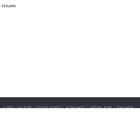
|
|
|
|
|
|
O NÁS
AUTOŘI
ETICKÝ KODEX
KONTAKTY
PŘEDPLATNÉ
REKLAMA
GDPR
NASTAVENÍ SOUKROMÍ
Copyright © 2014-2026
SecurityMagazin.cz