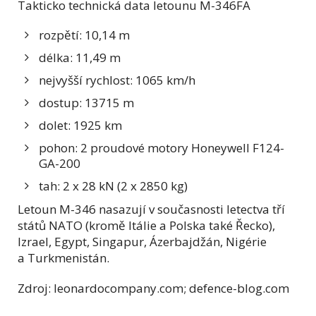
Takticko technická data letounu M-346FA
rozpětí: 10,14 m
délka: 11,49 m
nejvyšší rychlost: 1065 km/h
dostup: 13715 m
dolet: 1925 km
pohon: 2 proudové motory Honeywell F124-
GA-200
tah: 2 x 28 kN (2 x 2850 kg)
Letoun M-346 nasazují v současnosti letectva tří
států NATO (kromě Itálie a Polska také Řecko),
Izrael, Egypt, Singapur, Ázerbajdžán, Nigérie
a Turkmenistán.
Zdroj: leonardocompany.com; defence-blog.com