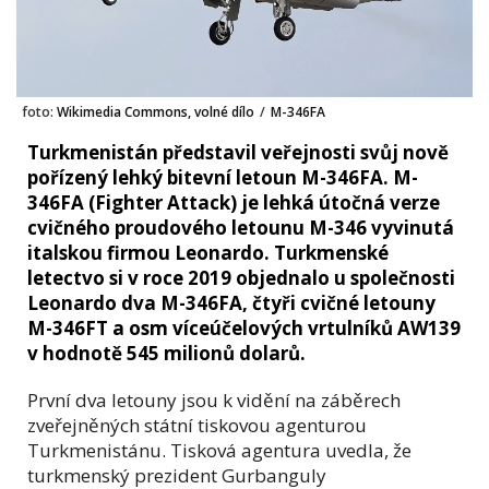
foto:
Wikimedia Commons, volné dílo
/
M-346FA
Turkmenistán představil veřejnosti svůj nově
pořízený lehký bitevní letoun M-346FA. M-
346FA (Fighter Attack) je lehká útočná verze
cvičného proudového letounu M-346 vyvinutá
italskou firmou Leonardo. Turkmenské
letectvo si v roce 2019 objednalo u společnosti
Leonardo dva M-346FA, čtyři cvičné letouny
M-346FT a osm víceúčelových vrtulníků AW139
v hodnotě 545 milionů dolarů.
První dva letouny jsou k vidění na záběrech
zveřejněných státní tiskovou agenturou
Turkmenistánu. Tisková agentura uvedla, že
turkmenský prezident Gurbanguly