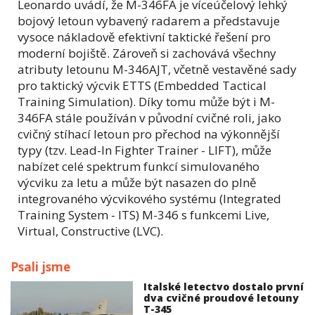
Leonardo uvádí, že M-346FA je víceúčelový lehký
bojový letoun vybavený radarem a představuje
vysoce nákladově efektivní taktické řešení pro
moderní bojiště. Zároveň si zachovává všechny
atributy letounu M-346AJT, včetně vestavěné sady
pro taktický výcvik ETTS (Embedded Tactical
Training Simulation). Díky tomu může být i M-
346FA stále používán v původní cvičné roli, jako
cvičný stíhací letoun pro přechod na výkonnější
typy (tzv. Lead-In Fighter Trainer - LIFT), může
nabízet celé spektrum funkcí simulovaného
výcviku za letu a může být nasazen do plně
integrovaného výcvikového systému (Integrated
Training System - ITS) M-346 s funkcemi Live,
Virtual, Constructive (LVC).
Psali jsme
Italské letectvo dostalo první
dva cvičné proudové letouny
T-345