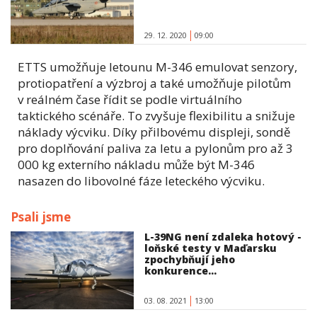
29. 12. 2020
09:00
ETTS umožňuje letounu M-346 emulovat senzory,
protiopatření a výzbroj a také umožňuje pilotům
v reálném čase řídit se podle virtuálního
taktického scénáře. To zvyšuje flexibilitu a snižuje
náklady výcviku. Díky přilbovému displeji, sondě
pro doplňování paliva za letu a pylonům pro až 3
000 kg externího nákladu může být M-346
nasazen do libovolné fáze leteckého výcviku.
Psali jsme
L-39NG není zdaleka hotový -
loňské testy v Maďarsku
zpochybňují jeho
konkurence...
03. 08. 2021
13:00