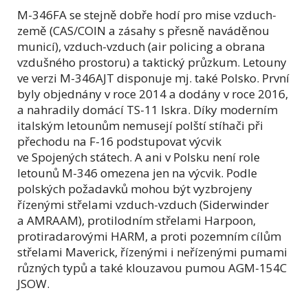
M-346FA se stejně dobře hodí pro mise vzduch-
země (CAS/COIN a zásahy s přesně naváděnou
municí), vzduch-vzduch (air policing a obrana
vzdušného prostoru) a taktický průzkum. Letouny
ve verzi M-346AJT disponuje mj. také Polsko. První
byly objednány v roce 2014 a dodány v roce 2016,
a nahradily domácí TS-11 Iskra. Díky moderním
italským letounům nemusejí polští stíhači při
přechodu na F-16 podstupovat výcvik
ve Spojených státech. A ani v Polsku není role
letounů M-346 omezena jen na výcvik. Podle
polských požadavků mohou být vyzbrojeny
řízenými střelami vzduch-vzduch (Siderwinder
a AMRAAM), protilodním střelami Harpoon,
protiradarovými HARM, a proti pozemním cílům
střelami Maverick, řízenými i neřízenými pumami
různých typů a také klouzavou pumou AGM-154C
JSOW.