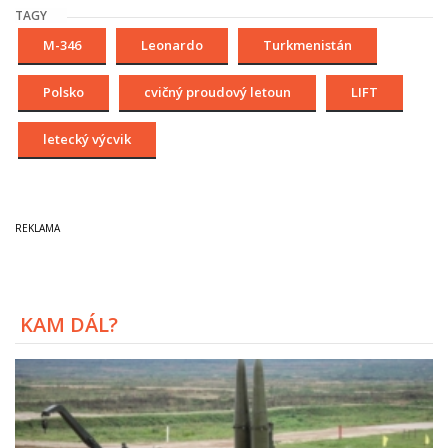
TAGY
M-346
Leonardo
Turkmenistán
Polsko
cvičný proudový letoun
LIFT
letecký výcvik
KAM DÁL?