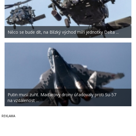
Něco se bude dít, na Blízký východ míří jednotky Delta ...
Putin musí zuřit. Maďarovy drony úřadovaly proti Su-57
na vzdálenost ...