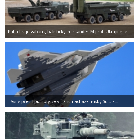
Putin hraje vabank, balistických Iskander-M proti Ukrajině je ...
Těsně před Epic Fury se v Íránu nacházel ruský Su-57 ...