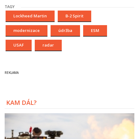
TAGY
Lockheed Martin
B-2 Spirit
modernizace
údržba
ESM
USAF
radar
KAM DÁL?