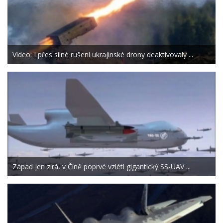
Video: I přes silné rušení ukrajinské drony deaktivovaly ...
Západ jen zírá, v Číně poprvé vzlétl gigantický SS-UAV ...